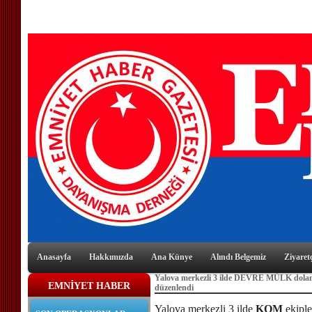
Anasayfa
Hakkımızda
Ana Künye
Alındı Belgemiz
Ziyaretç
Yalova merkezli 3 ilde DEVRE MÜLK doland
EMNİYET HABER
düzenlendi
Yalova merkezli 3 ilde
KOM
ekiple