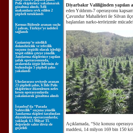
Polis ekiplerince yakalanarak
Diyarbakır Valiliğinden yapılan
gözaltına alındı. Adli
eden Yıldırım-7 operasyonu kapsamı
makamlara sevk edilen 2
şüpheli tutuklandı
Çavundur Mahalleleri ile Silvan ilçe
başlanılan narko-terörizmle mücadel
Kırmızı Bültenle aranan suçlu
7 şahsın, Türkiye’ye iadeleri
sağlandı
Gaziantep’te nitelikli
dolandırıcılık ve tefecilik
suçunu örgütlü olarak işlediği
tespit edilen çeteye yönelik
Jandarma ekiplerince yapılan
şafak operasyonunda,
aralarında örgüt liderinin de
bulunduğu 5 şüpheli şahıs
yakalandı
Uluslararası seviyede aranan
23 şüpheli şahıs, 6 İlde Polis
ekiplerince düzenlenen nefes
kesen operasyonlarda
yakalanarak gözaltına alındı
İstanbul’da “Parada
Sahtecilik” suçuna yönelik
Jandarma ekipleri tarafından
düzenlenen operasyonlarda;
yaklaşık 4.5 Milyar TL
Açıklamada, “Söz konusu operasyond
değerinde sahte döviz ele
geçirildi
maddesi, 14 milyon 169 bin 150 kök 