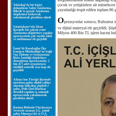
çocuk ve yetişkinlere ait müstehcen
Tekirdağ’da bir kişiyi
dolandıran Sahte Jandarma,
yayınladığı tespit edilen toplam 86 
Bilecik’te gerçek Jandarma
ekiplerince kıskıvrak
yakalanarak gözaltına alındı
O
perasyonlar sonucu; Ruhsatsız ta
Gümüşhane’nin Şiran
ve dijital materyal ele geçirildi. Şü
ilçesinde bir şahsın evine
Milyon 400 Bin TL işlem hacmi bulu
Jandarma ekiplerince yapılan
operasyonda çok sayıda silah
ve mühimmat ele geçirildi
İzmir’de Karabağlar İlçe
Emniyet Müdürlüğü’ne bağlı
Suç Önleme ve Soruşturma
Büro Amirliği ekiplerince
düzenlenen operasyonda; 2
bin 475 adet uyuşturucu
nitelikli sentetik ecza hap ele
geçirildi
Adana’nın Yüreğir ilçesinde
meydana gelen silahlı saldırı
olayının faili olan şüpheli 2
şahıs, Polis Özel Harekat
destekli yapılan eş zamanlı
operasyonla yakalanarak
gözaltına alındı
Kırmızı Bültenle Uluslararası
Seviyede aranan Ş.Ç. isimli
şahıs Almanya'da ve Ö.A.