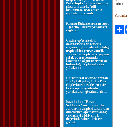
Polis ekiplerince yakalanarak
tutukla
gözaltına alındı. Adli
makamlara sevk edilen 2
şüpheli tutuklandı
Yorumla
Kırmızı Bültenle aranan suçlu
7 şahsın, Türkiye’ye iadeleri
P
sağlandı
Gaziantep’te nitelikli
dolandırıcılık ve tefecilik
suçunu örgütlü olarak işlediği
tespit edilen çeteye yönelik
Jandarma ekiplerince yapılan
şafak operasyonunda,
aralarında örgüt liderinin de
bulunduğu 5 şüpheli şahıs
yakalandı
Uluslararası seviyede aranan
23 şüpheli şahıs, 6 İlde Polis
ekiplerince düzenlenen nefes
kesen operasyonlarda
yakalanarak gözaltına alındı
İstanbul’da “Parada
Sahtecilik” suçuna yönelik
Jandarma ekipleri tarafından
düzenlenen operasyonlarda;
yaklaşık 4.5 Milyar TL
değerinde sahte döviz ele
geçirildi