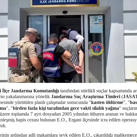
i İlçe Jandarma Komutanlığı
tarafından nitelikli suçlar kapsamında a
arın yakalanmasına yönelik
Jandarma Suç Araştırma Timleri
(
JASA
nesinde yürütülen planlı çalışmalar sonucunda "
kasten öldürme
", "
bas
ama
", "
birden fazla kişi tarafından gece vakti silahlı yağma
" suçları
üzere toplamda 7 ayrı dosyadan 2005 yılından itibaren aranan ve hakk
inleşmiş hapis cezası bulunan E.O., Ergani ilçesinde icra edilen operas
ndı.
erinin ardından adli makamlara sevk edilen E.O., çıkarıldığı mahkemece