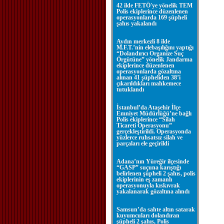
42 ilde FETÖ'ye yönelik TEM
Polis ekiplerince düzenlenen
operasyonlarda 169 şüpheli
şahıs yakalandı
Aydın merkezli 8 ilde
M.F.T.’nin elebaşılığını yaptığı
“Dolandırıcı Organize Suç
Örgütüne” yönelik Jandarma
ekiplerince düzenlenen
operasyonlarda gözaltına
alınan 41 şüpheliden 38’i
çıkarıldıkları mahkemece
tutuklandı
İstanbul’da Ataşehir İlçe
Emniyet Müdürlüğü’ne bağlı
Polis ekiplerince “Silah
Ticareti Operasyonu”
gerçekleştirildi. Operasyonda
yüzlerce ruhsatsız silah ve
parçaları ele geçirildi
Adana’nın Yüreğir ilçesinde
“GASP” suçuna karıştığı
belirlenen şüpheli 2 şahıs, polis
ekiplerinin eş zamanlı
operasyonuyla kıskıvrak
yakalanarak gözaltına alındı
Samsun’da sahte altın satarak
kuyumcuları dolandıran
şüpheli 2 şahıs, Polis