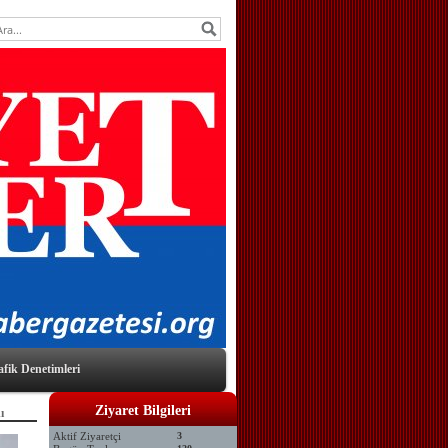
afik Denetimleri
Ziyaret Bilgileri
ı
Aktif Ziyaretçi
3