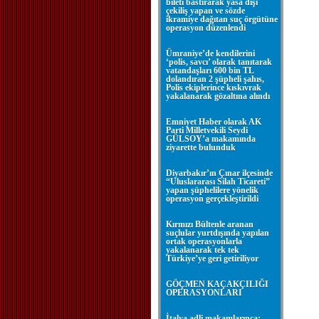
bileti bastırarak yasa dışı
çekiliş yapan ve sözde
ikramiye dağıtan suç örgütüne
operasyon düzenlendi
Ümraniye’de kendilerini
‘polis, savcı’ olarak tanıtarak
vatandaşları 600 bin TL
dolandıran 2 şüpheli şahıs,
Polis ekiplerince kıskıvrak
yakalanarak gözaltına alındı
Emniyet Haber olarak AK
Parti Milletvekili Seydi
GÜLSOY’a makamında
ziyarette bulunduk
Diyarbakır’ın Çınar ilçesinde
“Uluslararası Silah Ticareti”
yapan şüphelilere yönelik
operasyon gerçekleştirildi
Kırmızı Bültenle aranan
suçlular yurtdışında yapılan
ortak operasyonlarla
yakalanarak tek tek
Türkiye’ye geri getiriliyor
GÖÇMEN KAÇAKÇILIĞI
OPERASYONLARI
İtalya adli makamlarınca;