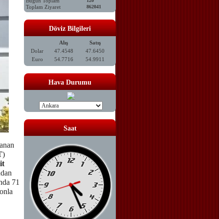
Bugün Toplam
120
Toplam Ziyaret
862041
Döviz Bilgileri
Alış
Satış
Dolar
47.4548
47.6450
Euro
54.7716
54.9911
Hava Durumu
Saat
ranan
T
)
it
ndan
ında 71
yonla