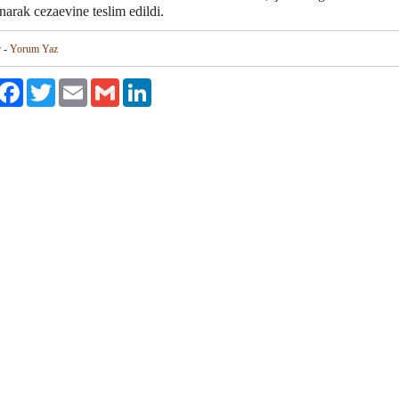
narak cezaevine teslim edildi.
r
-
Yorum Yaz
aylaş
Facebook
Twitter
Email
Gmail
LinkedIn