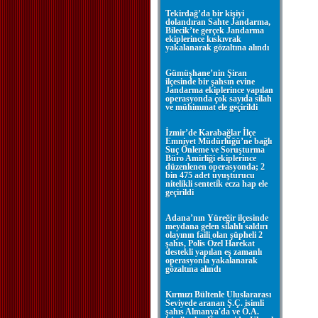
Tekirdağ’da bir kişiyi
dolandıran Sahte Jandarma,
Bilecik’te gerçek Jandarma
ekiplerince kıskıvrak
yakalanarak gözaltına alındı
Gümüşhane’nin Şiran
ilçesinde bir şahsın evine
Jandarma ekiplerince yapılan
operasyonda çok sayıda silah
ve mühimmat ele geçirildi
İzmir’de Karabağlar İlçe
Emniyet Müdürlüğü’ne bağlı
Suç Önleme ve Soruşturma
Büro Amirliği ekiplerince
düzenlenen operasyonda; 2
bin 475 adet uyuşturucu
nitelikli sentetik ecza hap ele
geçirildi
Adana’nın Yüreğir ilçesinde
meydana gelen silahlı saldırı
olayının faili olan şüpheli 2
şahıs, Polis Özel Harekat
destekli yapılan eş zamanlı
operasyonla yakalanarak
gözaltına alındı
Kırmızı Bültenle Uluslararası
Seviyede aranan Ş.Ç. isimli
şahıs Almanya'da ve Ö.A.