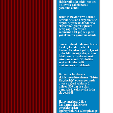
ekiplerinin sıkı takibi sonucu
kıskıvrak yakalanarak
gözaltına alındı
İzmir’in Bayındır ve Torbalı
ilçelerinde silahlı organize suç
örgütüne yönelik Jandarma
ekiplerince gerçekleştirilen
geniş çaplı operasyon
sonucunda 10 şüpheli şahıs
yakalanarak gözaltına alındı
Samsun’da okulda öğretmene
bıçak çekip darp ederek
hastanelik eden 2 şahıs, Çocuk
Şube Müdürlüğü ekiplerinin
takibi sonucu yakalanarak
gözaltına alındı. Şüpheliler
sevk edildikleri adli
makamlarca tutuklandı
Bursa’da Jandarma
ekiplerince düzenlenen “Tütün
Kaçakçılığı” operasyonunda
piyasa değeri yaklaşık 2
milyon 300 bin lira olan
bandrolsüz çok sayıda ürün
ele geçirildi
Hatay merkezli 2 ilde
Jandarma ekiplerince
gerçekleştirilen
operasyonlarda sahte piyango