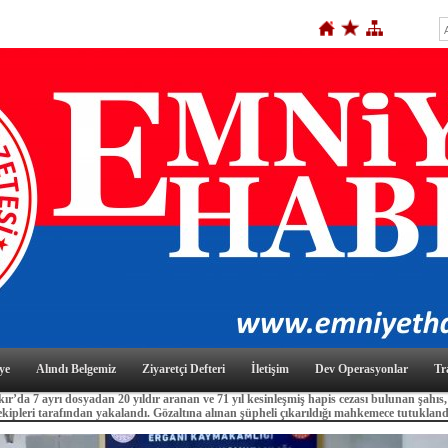
ye
Alındı Belgemiz
Ziyaretçi Defteri
İletişim
Dev Operasyonlar
Tr
ır’da 7 ayrı dosyadan 20 yıldır aranan ve 71 yıl kesinleşmiş hapis cezası bulunan şahıs,
ipleri tarafından yakalandı. Gözaltına alınan şüpheli çıkarıldığı mahkemece tutukland