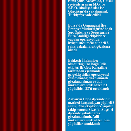
isimli şahıs Kosova'da, Ulusal
seviyede aranan M.G. ve
S.E.Ö. isimli şahıslar ise
Gürcistan’da yakalanarak
Türkiye’ye iade edildi
Bursa’da Osmangazi İlçe
Emniyet Müdürlüğü’ne bağlı
Suç Önleme ve Soruşturma
Büro Amirliği ekiplerince
yapılan operasyonda,
uyuşturucu taciri şüpheli 6
şahıs yakalanarak gözaltına
alındı
Balıkesir İl Emniyet
Müdürlüğü’ne bağlı Polis
ekipleri ile Gece Kartalları
tarafından eşzamanlı
gerçekleştirilen operasyonel
çalışmalarda; yakalanarak
gözaltına alınan ve adli
makamlara sevk edilen 63
şüpheliden 33’ü tutuklandı
Artvin’in Hopa ilçesinde bir
marketi kurşunlayan şüpheli 3
şahıs, Polis ekiplerince yapılan
takip sonucu Sivas’ın Suşehri
ilçesinde yakalanarak
gözaltına alındı. Adli
makamlara sevk edilen tüm
şüpheliler tutuklandı