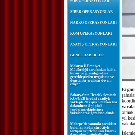
SON OPERASYONLAR
SİBER OPERASYONLAR
NARKO OPERASYONLARI
KOM OPERASYONLARI
ASAYİŞ OPERASYONLARI
GENEL HABERLER
Malatya İl Emniyet
Müdürlüğü tarafından halkın
huzur ve güvenliği adına
gerçekleştirilen uygulama ve
denetimler aralıksız devam
ediyor
Ergan
şahısl
Sakarya’nın Hendek ilçesinde
KOSGEB kredisi vaadiyle
koordi
yaklaşık 20 kişiyi 5 milyon lira
dolandıran 8 şüpheli
yaral
jandarma ekiplerince
olmak 
yakalanarak gözaltına alındı
yıl kes
yakala
Maltepe’de yanında çocukları
bulunan kadın sürücüyle
tartışan ve telefonunu kırarak
İşleml
darp eden 2 şüpheli şahıs,