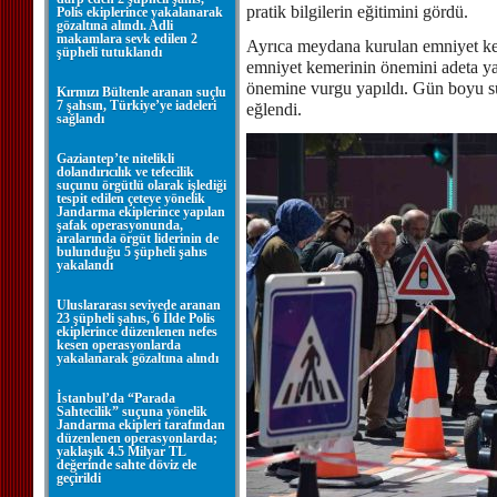
pratik bilgilerin eğitimini gördü.
Polis ekiplerince yakalanarak
gözaltına alındı. Adli
makamlara sevk edilen 2
Ayrıca meydana kurulan emniyet ke
şüpheli tutuklandı
emniyet kemerinin önemini adeta ya
önemine vurgu yapıldı. Gün boyu s
Kırmızı Bültenle aranan suçlu
7 şahsın, Türkiye’ye iadeleri
eğlendi.
sağlandı
Gaziantep’te nitelikli
dolandırıcılık ve tefecilik
suçunu örgütlü olarak işlediği
tespit edilen çeteye yönelik
Jandarma ekiplerince yapılan
şafak operasyonunda,
aralarında örgüt liderinin de
bulunduğu 5 şüpheli şahıs
yakalandı
Uluslararası seviyede aranan
23 şüpheli şahıs, 6 İlde Polis
ekiplerince düzenlenen nefes
kesen operasyonlarda
yakalanarak gözaltına alındı
İstanbul’da “Parada
Sahtecilik” suçuna yönelik
Jandarma ekipleri tarafından
düzenlenen operasyonlarda;
yaklaşık 4.5 Milyar TL
değerinde sahte döviz ele
geçirildi