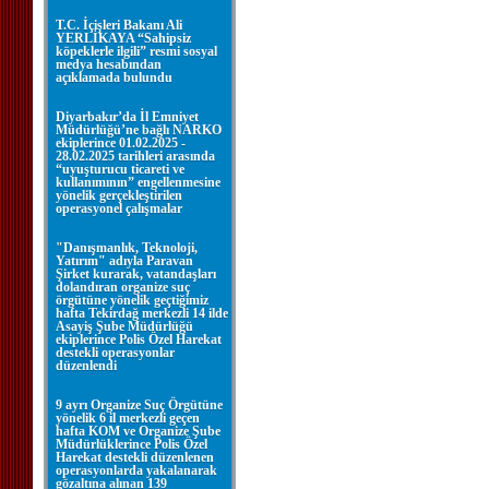
T.C. İçişleri Bakanı Ali
YERLİKAYA “Sahipsiz
köpeklerle ilgili” resmi sosyal
medya hesabından
açıklamada bulundu
Diyarbakır’da İl Emniyet
Müdürlüğü’ne bağlı NARKO
ekiplerince 01.02.2025 -
28.02.2025 tarihleri arasında
“uyuşturucu ticareti ve
kullanımının” engellenmesine
yönelik gerçekleştirilen
operasyonel çalışmalar
"Danışmanlık, Teknoloji,
Yatırım" adıyla Paravan
Şirket kurarak, vatandaşları
dolandıran organize suç
örgütüne yönelik geçtiğimiz
hafta Tekirdağ merkezli 14 ilde
Asayiş Şube Müdürlüğü
ekiplerince Polis Özel Harekat
destekli operasyonlar
düzenlendi
9 ayrı Organize Suç Örgütüne
yönelik 6 il merkezli geçen
hafta KOM ve Organize Şube
Müdürlüklerince Polis Özel
Harekat destekli düzenlenen
operasyonlarda yakalanarak
gözaltına alınan 139