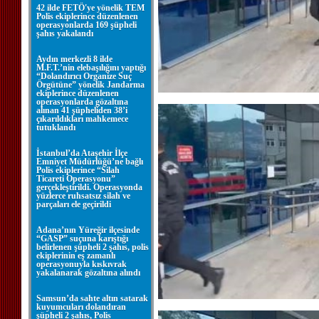
42 ilde FETÖ'ye yönelik TEM
Polis ekiplerince düzenlenen
operasyonlarda 169 şüpheli
şahıs yakalandı
Aydın merkezli 8 ilde
M.F.T.’nin elebaşılığını yaptığı
“Dolandırıcı Organize Suç
Örgütüne” yönelik Jandarma
ekiplerince düzenlenen
operasyonlarda gözaltına
alınan 41 şüpheliden 38’i
çıkarıldıkları mahkemece
tutuklandı
İstanbul’da Ataşehir İlçe
Emniyet Müdürlüğü’ne bağlı
Polis ekiplerince “Silah
Ticareti Operasyonu”
gerçekleştirildi. Operasyonda
yüzlerce ruhsatsız silah ve
parçaları ele geçirildi
Adana’nın Yüreğir ilçesinde
“GASP” suçuna karıştığı
belirlenen şüpheli 2 şahıs, polis
ekiplerinin eş zamanlı
operasyonuyla kıskıvrak
yakalanarak gözaltına alındı
Samsun’da sahte altın satarak
kuyumcuları dolandıran
şüpheli 2 şahıs, Polis