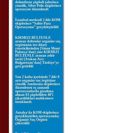
dolandıran şüpheli şahıslara
yönelik, Siber Polis ekiplerince
operasyon düzenlendi
İstanbul merkezli 3 ilde KOM
ekiplerince “Sahte Para
Operasyonu” gerçekleştirildi
KIRMIZI BÜLTENLE
aranan daltonlar organize suç
örgütünün üst düzey
yöneticilerinden [Sinan Memi
Polonya’dan] yine KIRMIZI
BÜLTENLE aranan zehir
taciri [Atakan Avcı
Bulgaristan’dan] Türkiye’ye
geri getirildi
Son 2 hafta içerisinde 7 ilde 8
ayrı organize suç örgütüne
yönelik Jandarma ekiplerince
düzenlenen eş zamanlı
operasyonlarda gözaltına
alınan 63 şüpheliden 48’i
çıkarıldıkları mahkemece
tutuklandı
Antalya'da KOM ekiplerince
gerçekleştirilen operasyonda;
Organize Suç Örgütü
çökertildi