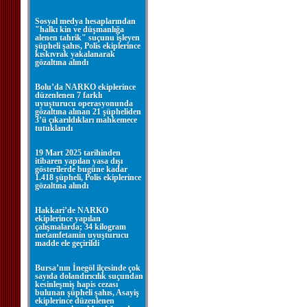
Sosyal medya hesaplarından
"halkı kin ve düşmanlığa
alenen tahrik" suçunu işleyen
şüpheli şahıs, Polis ekiplerince
kıskıvrak yakalanarak
gözaltına alındı
Bolu’da NARKO ekiplerince
düzenlenen 7 farklı
uyuşturucu operasyonunda
gözaltına alınan 21 şüpheliden
3’ü çıkarıldıkları mahkemece
tutuklandı
19 Mart 2025 tarihinden
itibaren yapılan yasa dışı
gösterilerde bugüne kadar
1.418 şüpheli, Polis ekiplerince
gözaltına alındı
Hakkari’de NARKO
ekiplerince yapılan
çalışmalarda; 34 kilogram
metamfetamin uyuşturucu
madde ele geçirildi
Bursa’nın İnegöl ilçesinde çok
sayıda dolandırıcılık suçundan
kesinleşmiş hapis cezası
bulunan şüpheli şahıs, Asayiş
ekiplerince düzenlenen