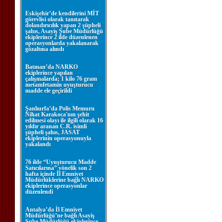
Eskişehir’de kendilerini MİT
görevlisi olarak tanıtarak
dolandırıcılık yapan 2 şüpheli
şahıs, Asayiş Şube Müdürlüğü
ekiplerince 2 ilde düzenlenen
operasyonlarda yakalanarak
gözaltına alındı
Batman’da NARKO
ekiplerince yapılan
çalışmalarda; 1 kilo 76 gram
metamfetamin uyuşturucu
madde ele geçirildi
Şanlıurfa’da Polis Memuru
Nihat Karakoca'nın şehit
edilmesi olayı ile ilgili olarak 16
yıldır aranan C.R. isimli
şüpheli şahıs, JASAT
ekiplerinin operasyonuyla
yakalandı
76 ilde “Uyuşturucu Madde
Satıcılarına” yönelik son 2
hafta içinde İl Emniyet
Müdürlüklerine bağlı NARKO
ekiplerince operasyonlar
düzenlendi
Antalya’da İl Emniyet
Müdürlüğü’ne bağlı Asayiş
Şube Müdürlüğü ekiplerince