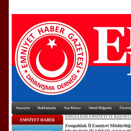
Anasayfa
Hakkımızda
Ana Künye
Alındı Belgemiz
Ziyaretç
ZONGULDAK EMNİYETİ VE BAŞSAVCI
EMNİYET HABER
Zonguldak İl Emniyet Müdürlüğü