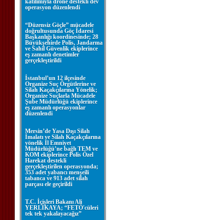
katılımıyla drone destekli dev
operasyon düzenlendi
“Düzensiz Göçle” mücadele
doğrultusunda Göç İdaresi
Başkanlığı koordinesinde; 28
Büyükşehirde Polis, Jandarma
ve Sahil Güvenlik ekiplerince
eş zamanlı denetimler
gerçekleştirildi
İstanbul’un 12 ilçesinde
Organize Suç Örgütlerine ve
Silah Kaçakçılarına Yönelik;
Organize Suçlarla Mücadele
Şube Müdürlüğü ekiplerince
eş zamanlı operasyonlar
düzenlendi
Mersin’de Yasa Dışı Silah
İmalatı ve Silah Kaçakçılarına
yönelik İl Emniyet
Müdürlüğü’ne bağlı TEM ve
KOM ekiplerince Polis Özel
Harekat destekli
gerçekleştirilen operasyonda;
353 adet yabancı menşeili
tabanca ve 913 adet silah
parçası ele geçirildi
T.C. İçişleri Bakanı Ali
YERLİKAYA; “FETÖ'cüleri
tek tek yakalayacağız”