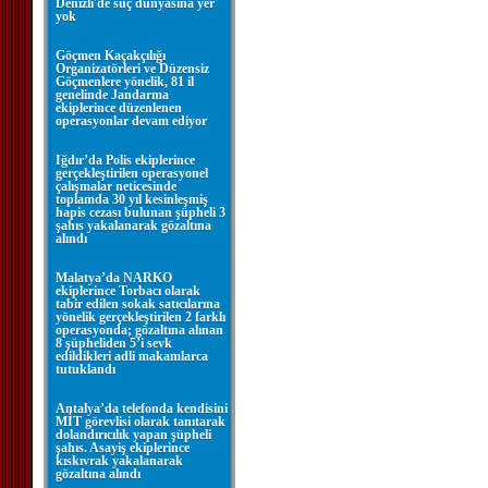
Denizli'de suç dünyasına yer
yok
Göçmen Kaçakçılığı
Organizatörleri ve Düzensiz
Göçmenlere yönelik, 81 il
genelinde Jandarma
ekiplerince düzenlenen
operasyonlar devam ediyor
Iğdır’da Polis ekiplerince
gerçekleştirilen operasyonel
çalışmalar neticesinde
toplamda 30 yıl kesinleşmiş
hapis cezası bulunan şüpheli 3
şahıs yakalanarak gözaltına
alındı
Malatya’da NARKO
ekiplerince Torbacı olarak
tabir edilen sokak satıcılarına
yönelik gerçekleştirilen 2 farklı
operasyonda; gözaltına alınan
8 şüpheliden 5’i sevk
edildikleri adli makamlarca
tutuklandı
Antalya’da telefonda kendisini
MİT görevlisi olarak tanıtarak
dolandırıcılık yapan şüpheli
şahıs. Asayiş ekiplerince
kıskıvrak yakalanarak
gözaltına alındı