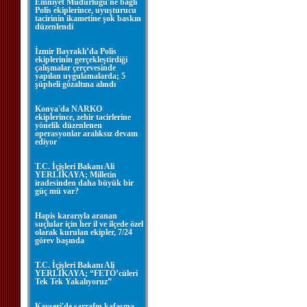
Emniyet Müdürlüğü'ne bağlı
Polis ekiplerince, uyuşturucu
tacirinin ikametine şok baskın
düzenlendi
İzmir Bayraklı’da Polis
ekiplerinin gerçekleştirdiği
çalışmalar çerçevesinde
yapılan uygulamalarda; 5
şüpheli gözaltına alındı
Konya'da NARKO
ekiplerince, zehir tacirlerine
yönelik düzenlenen
operasyonlar aralıksız devam
ediyor
T.C. İçişleri Bakanı Ali
YERLİKAYA; Milletin
iradesinden daha büyük bir
güç mü var?
Hapis kararıyla aranan
suçlular için her il ve ilçede özel
olarak kurulan ekipler, 7/24
görev başında
T.C. İçişleri Bakanı Ali
YERLİKAYA; “FETÖ’cüleri
Tek Tek Yakalıyoruz”
Kayseri'de sarrafın kafasına