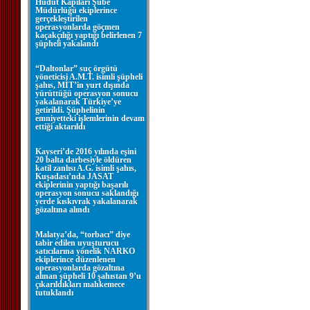
Hudut Kapıları Şube
Müdürlüğü ekiplerince
gerçekleştirilen
operasyonlarda göçmen
kaçakçılığı yaptığı belirlenen 7
şüpheli yakalandı
“Daltonlar” suç örgütü
yöneticisi A.M.T. isimli şüpheli
şahıs, MİT’in yurt dışında
yürüttüğü operasyon sonucu
yakalanarak Türkiye’ye
getirildi. Şüphelinin
emniyetteki işlemlerinin devam
ettiği aktarıldı
Kayseri’de 2016 yılında eşini
20 balta darbesiyle öldüren
katil zanlısı A.G. isimli şahıs,
Kuşadası’nda JASAT
ekiplerinin yaptığı başarılı
operasyon sonucu saklandığı
yerde kıskıvrak yakalanarak
gözaltına alındı
Malatya’da, “torbacı” diye
tabir edilen uyuşturucu
satıcılarına yönelik NARKO
ekiplerince düzenlenen
operasyonlarda gözaltına
alınan şüpheli 10 şahıstan 9’u
çıkarıldıkları mahkemece
tutuklandı