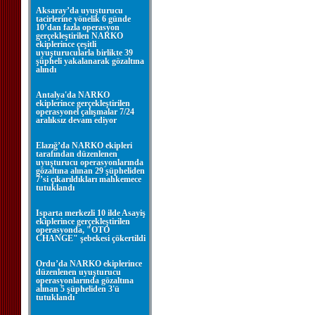
Aksaray’da uyuşturucu
tacirlerine yönelik 6 günde
10’dan fazla operasyon
gerçekleştirilen NARKO
ekiplerince çeşitli
uyuşturucularla birlikte 39
şüpheli yakalanarak gözaltına
alındı
Antalya'da NARKO
ekiplerince gerçekleştirilen
operasyonel çalışmalar 7/24
aralıksız devam ediyor
Elazığ’da NARKO ekipleri
tarafından düzenlenen
uyuşturucu operasyonlarında
gözaltına alınan 29 şüpheliden
7’si çıkarıldıkları mahkemece
tutuklandı
Isparta merkezli 10 ilde Asayiş
ekiplerince gerçekleştirilen
operasyonda, "OTO
CHANGE" şebekesi çökertildi
Ordu’da NARKO ekiplerince
düzenlenen uyuşturucu
operasyonlarında gözaltına
alınan 5 şüpheliden 3'ü
tutuklandı