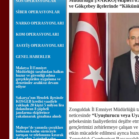
Müdürlüğü [NARKO] ekipleri 05.0
SON OPERASYONLAR
ve Gökçebey ilçelerinde “Kökün
SİBER OPERASYONLAR
NARKO OPERASYONLARI
KOM OPERASYONLARI
ASAYİŞ OPERASYONLARI
GENEL HABERLER
Malatya İl Emniyet
Müdürlüğü tarafından halkın
huzur ve güvenliği adına
gerçekleştirilen uygulama ve
denetimler aralıksız devam
ediyor
Sakarya’nın Hendek ilçesinde
KOSGEB kredisi vaadiyle
yaklaşık 20 kişiyi 5 milyon lira
dolandıran 8 şüpheli
Zonguldak İl Emniyet Müdürlüğü tar
jandarma ekiplerince
neticesinde
“Uyuşturucu veya Uya
yakalanarak gözaltına alındı
şebekesinin faaliyetlerini deşifre et
gençlerimizi zehirlemeye çalışan ve “
Maltepe’de yanında çocukları
bulunan kadın sürücüyle
etkin mücadele edilmesi ayrıca huzu
tartışan ve telefonunu kırarak
Zonguldak Cumhuriyet Başsavcılığı
darp eden 2 şüpheli şahıs,