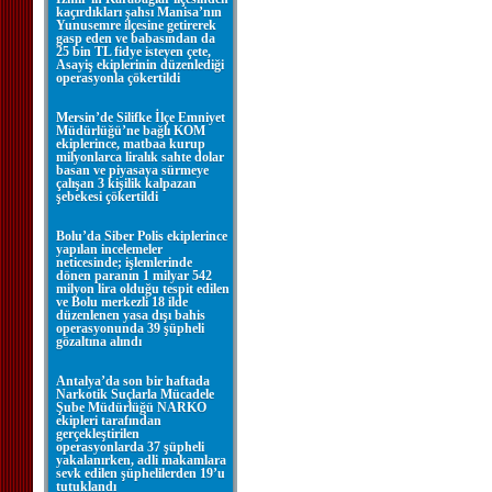
kaçırdıkları şahsı Manisa’nın
Yunusemre ilçesine getirerek
gasp eden ve babasından da
25 bin TL fidye isteyen çete,
Asayiş ekiplerinin düzenlediği
operasyonla çökertildi
Mersin’de Silifke İlçe Emniyet
Müdürlüğü’ne bağlı KOM
ekiplerince, matbaa kurup
milyonlarca liralık sahte dolar
basan ve piyasaya sürmeye
çalışan 3 kişilik kalpazan
şebekesi çökertildi
Bolu’da Siber Polis ekiplerince
yapılan incelemeler
neticesinde; işlemlerinde
dönen paranın 1 milyar 542
milyon lira olduğu tespit edilen
ve Bolu merkezli 18 ilde
düzenlenen yasa dışı bahis
operasyonunda 39 şüpheli
gözaltına alındı
Antalya’da son bir haftada
Narkotik Suçlarla Mücadele
Şube Müdürlüğü NARKO
ekipleri tarafından
gerçekleştirilen
operasyonlarda 37 şüpheli
yakalanırken, adli makamlara
sevk edilen şüphelilerden 19’u
tutuklandı