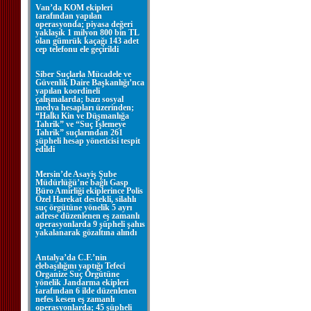
Van’da KOM ekipleri
tarafından yapılan
operasyonda; piyasa değeri
yaklaşık 1 milyon 800 bin TL
olan gümrük kaçağı 143 adet
cep telefonu ele geçirildi
Siber Suçlarla Mücadele ve
Güvenlik Daire Başkanlığı’nca
yapılan koordineli
çalışmalarda; bazı sosyal
medya hesapları üzerinden;
“Halkı Kin ve Düşmanlığa
Tahrik” ve “Suç İşlemeye
Tahrik” suçlarından 261
şüpheli hesap yöneticisi tespit
edildi
Mersin’de Asayiş Şube
Müdürlüğü’ne bağlı Gasp
Büro Amirliği ekiplerince Polis
Özel Harekat destekli, silahlı
suç örgütüne yönelik 5 ayrı
adrese düzenlenen eş zamanlı
operasyonlarda 9 şüpheli şahıs
yakalanarak gözaltına alındı
Antalya’da C.F.’nin
elebaşılığını yaptığı Tefeci
Organize Suç Örgütüne
yönelik Jandarma ekipleri
tarafından 6 ilde düzenlenen
nefes kesen eş zamanlı
operasyonlarda; 45 şüpheli