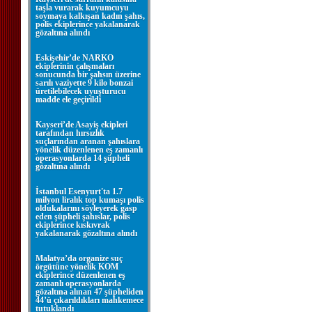
taşla vurarak kuyumcuyu
soymaya kalkışan kadın şahıs,
polis ekiplerince yakalanarak
gözaltına alındı
Eskişehir’de NARKO
ekiplerinin çalışmaları
sonucunda bir şahsın üzerine
sarılı vaziyette 9 kilo bonzai
üretilebilecek uyuşturucu
madde ele geçirildi
Kayseri’de Asayiş ekipleri
tarafından hırsızlık
suçlarından aranan şahıslara
yönelik düzenlenen eş zamanlı
operasyonlarda 14 şüpheli
gözaltına alındı
İstanbul Esenyurt'ta 1.7
milyon liralık top kumaşı polis
oldukalarını söyleyerek gasp
eden şüpheli şahıslar, polis
ekiplerince kıskıvrak
yakalanarak gözaltına alındı
Malatya’da organize suç
örgütüne yönelik KOM
ekiplerince düzenlenen eş
zamanlı operasyonlarda
gözaltına alınan 47 şüpheliden
44’ü çıkarıldıkları mahkemece
tutuklandı