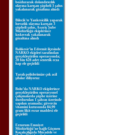
bozdurarak dolandırıcılık
olayına karışan şüpheli 3 şahıs
yakalanarak gözaltına alındı
Bilecik'te Yankesicilik yaparak
hırsızlık olayına karışan 3
şüpheli şahıs, Asayiş Şube
Müdürlüğü ekiplerince
kıskıvrak yakalanarak
gözaltına alındı
Balıkesir’in Edremit ilçesinde
NARKO ekipleri tarafından
gerçekleştirilen operasyonda;
28 bin 628 adet sentetik ecza
hap ele geçirildi
Yaralı polislerimize çok acil
şifalar diliyoruz
Bolu’da NARKO ekiplerince
gerçekleştirilen operasyonel
çalışmalarda şüphe üzerine
durdurulan 1 şahsın üzerinde
yapılan aramada; güvercin
vitamini kutusunda 84,99
gram likit esrar maddesi ele
geçirildi
Erzurum Emniyet
Müdürlüğü’ne bağlı Göçmen
Kaçakçılığıyla Mücadele ve