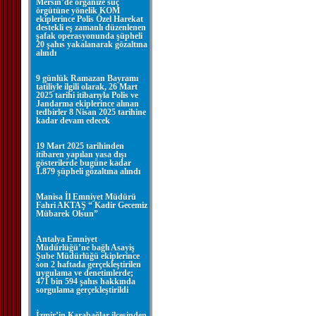
Mersin’de organize suç
örgütüne yönelik KOM
ekiplerince Polis Özel Harekat
destekli eş zamanlı düzenlenen
şafak operasyonunda şüpheli
20 şahıs yakalanarak gözaltına
alındı
9 günlük Ramazan Bayramı
tatiliyle ilgili olarak, 26 Mart
2025 tarihi itibarıyla Polis ve
Jandarma ekiplerince alınan
tedbirler 8 Nisan 2025 tarihine
kadar devam edecek
19 Mart 2025 tarihinden
itibaren yapılan yasa dışı
gösterilerde bugüne kadar
1.879 şüpheli gözaltına alındı
Manisa İl Emniyet Müdürü
Fahri AKTAŞ “ Kadir Gecemiz
Mübarek Olsun”
Antalya Emniyet
Müdürlüğü’ne bağlı Asayiş
Şube Müdürlüğü ekiplerince
son 2 haftada gerçekleştirilen
uygulama ve denetimlerde;
471 bin 594 şahıs hakkında
sorgulama gerçekleştirildi
İzmir’in Karabağlar ilçesinden