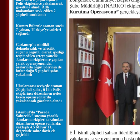
Polis ekiplerince yakalanarak
Şube Müdürlüğü [NARKO] ekipleri
gözaltına alındı. Adli
makamlara sevk edilen 2
Kurutma Operasyonu”
gerçekleşti
şüpheli tutuklandı
Kırmızı Bültenle aranan suçlu
7 şahsın, Türkiye’ye iadeleri
sağlandı
Gaziantep’te nitelikli
dolandırıcılık ve tefecilik
suçunu örgütlü olarak işlediği
tespit edilen çeteye yönelik
Jandarma ekiplerince yapılan
şafak operasyonunda,
aralarında örgüt liderinin de
bulunduğu 5 şüpheli şahıs
yakalandı
Uluslararası seviyede aranan
23 şüpheli şahıs, 6 İlde Polis
ekiplerince düzenlenen nefes
kesen operasyonlarda
yakalanarak gözaltına alındı
İstanbul’da “Parada
Sahtecilik” suçuna yönelik
Jandarma ekipleri tarafından
düzenlenen operasyonlarda;
yaklaşık 4.5 Milyar TL
değerinde sahte döviz ele
E.İ. isimli şüpheli şahsın liderliği
geçirildi
yakalanması ve uyuşturucu başta olm