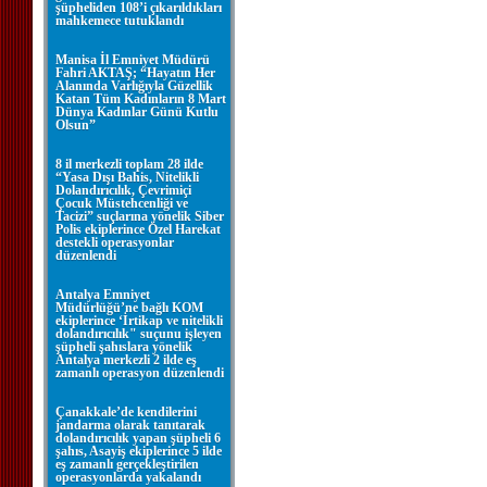
şüpheliden 108’i çıkarıldıkları
mahkemece tutuklandı
Manisa İl Emniyet Müdürü
Fahri AKTAŞ; “Hayatın Her
Alanında Varlığıyla Güzellik
Katan Tüm Kadınların 8 Mart
Dünya Kadınlar Günü Kutlu
Olsun”
8 il merkezli toplam 28 ilde
“Yasa Dışı Bahis, Nitelikli
Dolandırıcılık, Çevrimiçi
Çocuk Müstehcenliği ve
Tacizi” suçlarına yönelik Siber
Polis ekiplerince Özel Harekat
destekli operasyonlar
düzenlendi
Antalya Emniyet
Müdürlüğü’ne bağlı KOM
ekiplerince ‘İrtikap ve nitelikli
dolandırıcılık" suçunu işleyen
şüpheli şahıslara yönelik
Antalya merkezli 2 ilde eş
zamanlı operasyon düzenlendi
Çanakkale’de kendilerini
jandarma olarak tanıtarak
dolandırıcılık yapan şüpheli 6
şahıs, Asayiş ekiplerince 5 ilde
eş zamanlı gerçekleştirilen
operasyonlarda yakalandı