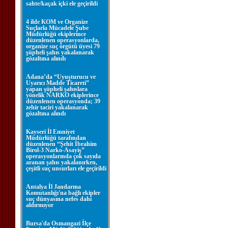
sahte/kaçak içki ele geçirildi
4 ilde KOM ve Organize
Suçlarla Mücadele Şube
Müdürlüğü ekiplerince
düzenlenen operasyonlarda,
organize suç örgütü üyesi 79
şüpheli şahıs yakalanarak
gözaltına alındı
Adana’da “Uyuşturucu ve
Uyarıcı Madde Ticareti”
yapan şüpheli şahıslara
yönelik NARKO ekiplerince
düzenlenen operasyonda; 39
zehir taciri yakalanarak
gözaltına alındı
Kayseri İl Emniyet
Müdürlüğü tarafından
düzenlenen “Şehit İbrahim
Birol-3 Narko-Asayiş”
operasyonlarında çok sayıda
aranan şahıs yakalanırken,
çeşitli suç unsurları ele geçirildi
Antalya İl Jandarma
Komutanlığı'na bağlı ekipler
suç dünyasına nefes dahi
aldırmıyor
Bursa'da Osmangazi İlçe