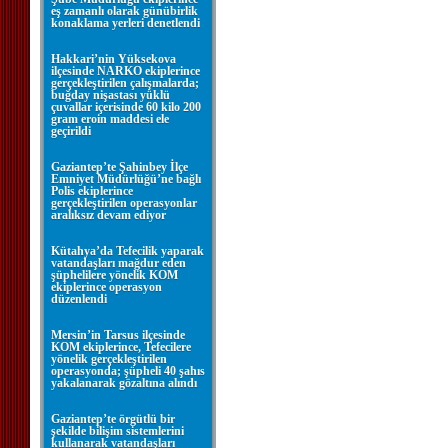
eş zamanlı olarak günübirlik
konaklama yerleri denetlendi
Hakkari’nin Yüksekova
ilçesinde NARKO ekiplerince
gerçekleştirilen çalışmalarda;
buğday nişastası yüklü
çuvallar içerisinde 60 kilo 200
gram eroin maddesi ele
geçirildi
Gaziantep’te Şahinbey İlçe
Emniyet Müdürlüğü’ne bağlı
Polis ekiplerince
gerçekleştirilen operasyonlar
aralıksız devam ediyor
Kütahya’da Tefecilik yaparak
vatandaşları mağdur eden
şüphelilere yönelik KOM
ekiplerince operasyon
düzenlendi
Mersin’in Tarsus ilçesinde
KOM ekiplerince, Tefecilere
yönelik gerçekleştirilen
operasyonda; şüpheli 40 şahıs
yakalanarak gözaltına alındı
Gaziantep’te örgütlü bir
şekilde bilişim sistemlerini
kullanarak vatandaşları