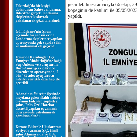
geçirilebilmesi amacıyla 66 ekip, 29
Tekirdağ’da bir kişiyi
dolandıran Sahte Jandarma,
köpeğinin de katılımı ile 05/05/202
Bilecik’te gerçek Jandarma
yapıldı.
ekiplerince kıskıvrak
yakalanarak gözaltına alındı
Gümüşhane’nin Şiran
ilçesinde bir şahsın evine
Jandarma ekiplerince yapılan
operasyonda çok sayıda silah
ve mühimmat ele geçirildi
İzmir’de Karabağlar İlçe
Emniyet Müdürlüğü’ne bağlı
Suç Önleme ve Soruşturma
Büro Amirliği ekiplerince
düzenlenen operasyonda; 2
bin 475 adet uyuşturucu
nitelikli sentetik ecza hap ele
geçirildi
Adana’nın Yüreğir ilçesinde
meydana gelen silahlı saldırı
olayının faili olan şüpheli 2
şahıs, Polis Özel Harekat
destekli yapılan eş zamanlı
operasyonla yakalanarak
gözaltına alındı
Kırmızı Bültenle Uluslararası
Seviyede aranan Ş.Ç. isimli
şahıs Almanya'da ve Ö.A.