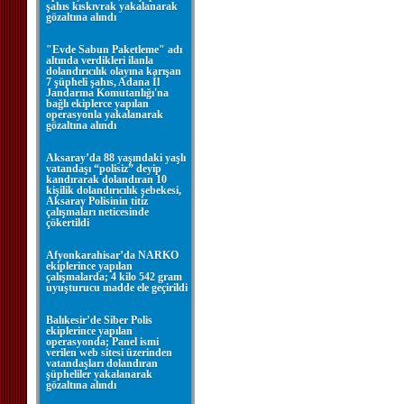
şahıs kıskıvrak yakalanarak
gözaltına alındı
"Evde Sabun Paketleme" adı
altında verdikleri ilanla
dolandırıcılık olayına karışan
7 şüpheli şahıs, Adana İl
Jandarma Komutanlığı'na
bağlı ekiplerce yapılan
operasyonla yakalanarak
gözaltına alındı
Aksaray’da 88 yaşındaki yaşlı
vatandaşı “polisiz” deyip
kandırarak dolandıran 10
kişilik dolandırıcılık şebekesi,
Aksaray Polisinin titiz
çalışmaları neticesinde
çökertildi
Afyonkarahisar’da NARKO
ekiplerince yapılan
çalışmalarda; 4 kilo 542 gram
uyuşturucu madde ele geçirildi
Balıkesir’de Siber Polis
ekiplerince yapılan
operasyonda; Panel ismi
verilen web sitesi üzerinden
vatandaşları dolandıran
şüpheliler yakalanarak
gözaltına alındı