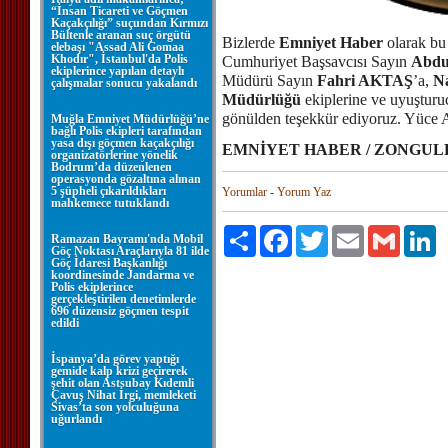
“İnsan Ticareti ve Göçmen
Kaçakçılığı” suçundan Kırmızı
Bültenle aranan suç örgütü
Bizlerde
Emniyet Haber
olarak bu
elebaşı "Assad Ali Gomaa
Khodır", İstanbul'da Polis
Cumhuriyet Başsavcısı Sayın
Abdu
ekiplerince yapılan detaylı
Müdürü Sayın
Fahri AKTAŞ
’a,
Na
çalışmalar sonucu yakalandı
Müdürlüğü
ekiplerine ve uyuşturu
gönülden teşekkür ediyoruz. Yüce Al
Muğla Emniyet Müdürlüğü’ne
bağlı Polis ekipleri tarafından
yasa dışı göçmen kaçakçılığı
EMNİYET HABER / ZONGUL
organizatörlerine yönelik
Bodrum’da düzenlenen
operasyonda gözaltına alınan
5 şüpheli çıkarıldıkları
Yorumlar
-
Yorum Yaz
mahkemece tutuklandı
Paylaş
Facebook
Twitter
Email
Gmail
Li
Ramazan Bayramı'nda Mobil
Göç Noktası Araçlarıyla 81 ilde
Göç İdaresi Başkanlığı
koordinesinde Jandarma ve
Polis ekiplerince
gerçekleştirilen denetimlerde
696 düzensiz göçmen tespit
edildi
İspanya’da görev yaptığı
gemide kalp krizi geçirerek
şehit olan Astsubay Kıdemli
Çavuş Nihat İrgi, memleketi
Sivas’ta son yolculuğuna
uğurlandı