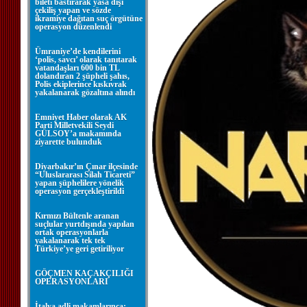
bileti bastırarak yasa dışı
çekiliş yapan ve sözde
ikramiye dağıtan suç örgütüne
operasyon düzenlendi
Ümraniye’de kendilerini
‘polis, savcı’ olarak tanıtarak
vatandaşları 600 bin TL
dolandıran 2 şüpheli şahıs,
Polis ekiplerince kıskıvrak
yakalanarak gözaltına alındı
Emniyet Haber olarak AK
Parti Milletvekili Seydi
GÜLSOY’a makamında
ziyarette bulunduk
Diyarbakır’ın Çınar ilçesinde
“Uluslararası Silah Ticareti”
yapan şüphelilere yönelik
operasyon gerçekleştirildi
Kırmızı Bültenle aranan
suçlular yurtdışında yapılan
ortak operasyonlarla
yakalanarak tek tek
Türkiye’ye geri getiriliyor
GÖÇMEN KAÇAKÇILIĞI
OPERASYONLARI
İtalya adli makamlarınca;