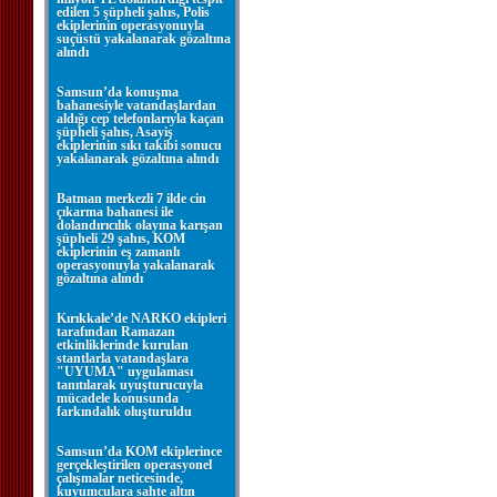
edilen 5 şüpheli şahıs, Polis
ekiplerinin operasyonuyla
suçüstü yakalanarak gözaltına
alındı
Samsun’da konuşma
bahanesiyle vatandaşlardan
aldığı cep telefonlarıyla kaçan
şüpheli şahıs, Asayiş
ekiplerinin sıkı takibi sonucu
yakalanarak gözaltına alındı
Batman merkezli 7 ilde cin
çıkarma bahanesi ile
dolandırıcılık olayına karışan
şüpheli 29 şahıs, KOM
ekiplerinin eş zamanlı
operasyonuyla yakalanarak
gözaltına alındı
Kırıkkale’de NARKO ekipleri
tarafından Ramazan
etkinliklerinde kurulan
stantlarla vatandaşlara
"UYUMA" uygulaması
tanıtılarak uyuşturucuyla
mücadele konusunda
farkındalık oluşturuldu
Samsun’da KOM ekiplerince
gerçekleştirilen operasyonel
çalışmalar neticesinde,
kuyumculara sahte altın