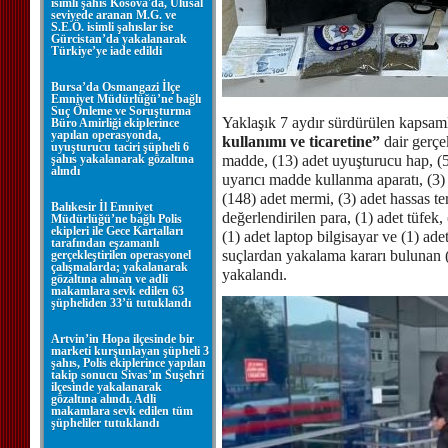
isimli şahıs Kosova'da, Ulusal
seviyede aranan M.G. ve
S.E.Ö. isimli şahıslar ise
Gürcistan’da yakalanarak
Türkiye’ye iade edildi
Bursa’da Osmangazi İlçe
Emniyet Müdürlüğü’ne bağlı
Suç Önleme ve Soruşturma
Yaklaşık 7 aydır sürdürülen kapsam
Büro Amirliği ekiplerince
yapılan operasyonda,
kullanımı ve ticaretine”
dair gerçe
uyuşturucu taciri şüpheli 6
şahıs yakalanarak gözaltına
madde, (13) adet uyuşturucu hap, (5
alındı
uyarıcı madde kullanma aparatı, (3) 
(148) adet mermi, (3) adet hassas te
Balıkesir İl Emniyet
değerlendirilen para, (1) adet tüfek, 
Müdürlüğü’ne bağlı Polis
ekipleri ile Gece Kartalları
(1) adet laptop bilgisayar ve (1) ade
tarafından eşzamanlı
suçlardan yakalama kararı bulunan (3
gerçekleştirilen operasyonel
çalışmalarda; yakalanarak
yakalandı.
gözaltına alınan ve adli
makamlara sevk edilen 63
şüpheliden 33’ü tutuklandı
Artvin’in Hopa ilçesinde bir
marketi kurşunlayan şüpheli 3
şahıs, Polis ekiplerince yapılan
takip sonucu Sivas’ın Suşehri
ilçesinde yakalanarak
gözaltına alındı. Adli
makamlara sevk edilen tüm
şüpheliler tutuklandı