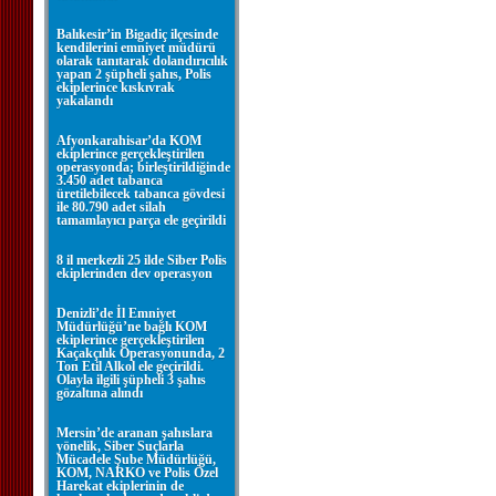
Balıkesir’in Bigadiç ilçesinde
kendilerini emniyet müdürü
olarak tanıtarak dolandırıcılık
yapan 2 şüpheli şahıs, Polis
ekiplerince kıskıvrak
yakalandı
Afyonkarahisar’da KOM
ekiplerince gerçekleştirilen
operasyonda; birleştirildiğinde
3.450 adet tabanca
üretilebilecek tabanca gövdesi
ile 80.790 adet silah
tamamlayıcı parça ele geçirildi
8 il merkezli 25 ilde Siber Polis
ekiplerinden dev operasyon
Denizli’de İl Emniyet
Müdürlüğü’ne bağlı KOM
ekiplerince gerçekleştirilen
Kaçakçılık Operasyonunda, 2
Ton Etil Alkol ele geçirildi.
Olayla ilgili şüpheli 3 şahıs
gözaltına alındı
Mersin’de aranan şahıslara
yönelik, Siber Suçlarla
Mücadele Şube Müdürlüğü,
KOM, NARKO ve Polis Özel
Harekat ekiplerinin de