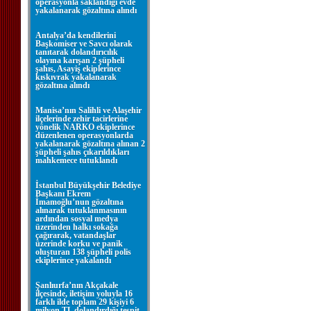
operasyonla saklandığı evde
yakalanarak gözaltına alındı
Antalya’da kendilerini
Başkomiser ve Savcı olarak
tanıtarak dolandırıcılık
olayına karışan 2 şüpheli
şahıs, Asayiş ekiplerince
kıskıvrak yakalanarak
gözaltına alındı
Manisa’nın Salihli ve Alaşehir
ilçelerinde zehir tacirlerine
yönelik NARKO ekiplerince
düzenlenen operasyonlarda
yakalanarak gözaltına alınan 2
şüpheli şahıs çıkarıldıkları
mahkemece tutuklandı
İstanbul Büyükşehir Belediye
Başkanı Ekrem
İmamoğlu’nun gözaltına
alınarak tutuklanmasının
ardından sosyal medya
üzerinden halkı sokağa
çağırarak, vatandaşlar
üzerinde korku ve panik
oluşturan 138 şüpheli polis
ekiplerince yakalandı
Şanlıurfa’nın Akçakale
ilçesinde, iletişim yoluyla 16
farklı ilde toplam 29 kişiyi 6
milyon TL dolandırdığı tespit