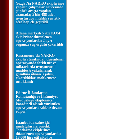
Yozgat’ta NARKO ekiplerince
yapılan çalışmalar neticesinde
şüpheli araçta yapılan
aramada; 5 bin 488 adet
uyuşturucu nitelikli sentetik
ecza hap ele geçirildi
Adana merkezli 5 ilde KOM
ekiplerince düzenlenen
operasyonlarda; 2 ayrı
organize suç örgütü çökertildi
Kastamonu’da NARKO
ekipleri tarafından düzenlenen
operasyonda farklı tür ve
miktarlarda uyuşturucu
maddeyle yakalanarak
gözaltına alınan 3 şahıs,
çıkarıldıkları mahkemece
tutuklandı
Edirne İl Jandarma
Komutanlığı ve İl Emniyet
Müdürlüğü ekiplerince
koordineli olarak yürütülen
operasyonlar aralıksız devam
ediyor
İstanbul'da sahte içki
imalatçılarına yönelik
Jandarma ekiplerince
düzenlenen operasyonlarda;
18.000 litre etil alkol ve