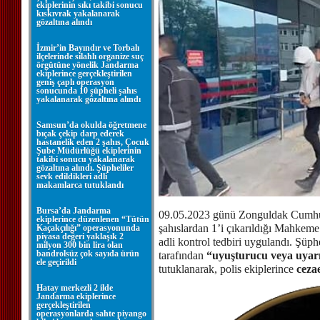
ekiplerinin sıkı takibi sonucu
kıskıvrak yakalanarak
gözaltına alındı
İzmir’in Bayındır ve Torbalı
ilçelerinde silahlı organize suç
örgütüne yönelik Jandarma
ekiplerince gerçekleştirilen
geniş çaplı operasyon
sonucunda 10 şüpheli şahıs
yakalanarak gözaltına alındı
Samsun’da okulda öğretmene
bıçak çekip darp ederek
hastanelik eden 2 şahıs, Çocuk
Şube Müdürlüğü ekiplerinin
takibi sonucu yakalanarak
gözaltına alındı. Şüpheliler
sevk edildikleri adli
makamlarca tutuklandı
Bursa’da Jandarma
09.05.2023 günü Zonguldak Cumhuri
ekiplerince düzenlenen “Tütün
şahıslardan 1’i çıkarıldığı Mahkeme 
Kaçakçılığı” operasyonunda
piyasa değeri yaklaşık 2
adli kontrol tedbiri uygulandı. Şüph
milyon 300 bin lira olan
bandrolsüz çok sayıda ürün
tarafından
“uyuşturucu veya uyar
ele geçirildi
tutuklanarak, polis ekiplerince
cezae
Hatay merkezli 2 ilde
Jandarma ekiplerince
gerçekleştirilen
operasyonlarda sahte piyango