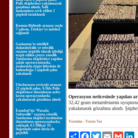
Polis ekiplerince yakalanarak
gözaltına alındı. Adli
makamlara sevk edilen 2
şüpheli tutuklandı
Kırmızı Bültenle aranan suçlu
7 şahsın, Türkiye’ye iadeleri
sağlandı
Gaziantep’te nitelikli
dolandırıcılık ve tefecilik
suçunu örgütlü olarak işlediği
tespit edilen çeteye yönelik
Jandarma ekiplerince yapılan
şafak operasyonunda,
aralarında örgüt liderinin de
bulunduğu 5 şüpheli şahıs
yakalandı
Uluslararası seviyede aranan
23 şüpheli şahıs, 6 İlde Polis
ekiplerince düzenlenen nefes
kesen operasyonlarda
Operasyon neticesinde yapılan a
yakalanarak gözaltına alındı
32,42 gram metamfetamin uyuşturucu
yakalanarak gözaltına alındı. Şüphel
İstanbul’da “Parada
Sahtecilik” suçuna yönelik
Jandarma ekipleri tarafından
Yorumlar
-
Yorum Yaz
düzenlenen operasyonlarda;
yaklaşık 4.5 Milyar TL
değerinde sahte döviz ele
geçirildi
Paylaş
Facebook
Twitter
Email
Gmail
Li