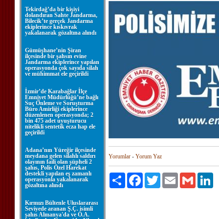
Tekirdağ’da bir kişiyi
dolandıran Sahte Jandarma,
Bilecik’te gerçek Jandarma
ekiplerince kıskıvrak
yakalanarak gözaltına alındı
Gümüşhane’nin Şiran
ilçesinde bir şahsın evine
Jandarma ekiplerince yapılan
operasyonda çok sayıda silah
ve mühimmat ele geçirildi
İzmir’de Karabağlar İlçe
Emniyet Müdürlüğü’ne bağlı
Suç Önleme ve Soruşturma
Büro Amirliği ekiplerince
düzenlenen operasyonda; 2
bin 475 adet uyuşturucu
nitelikli sentetik ecza hap ele
geçirildi
Adana’nın Yüreğir ilçesinde
meydana gelen silahlı saldırı
Yorumlar
-
Yorum Yaz
olayının faili olan şüpheli 2
şahıs, Polis Özel Harekat
destekli yapılan eş zamanlı
Paylaş
Facebook
Twitter
Email
Gmail
Li
operasyonla yakalanarak
gözaltına alındı
Kırmızı Bültenle Uluslararası
Seviyede aranan Ş.Ç. isimli
şahıs Almanya'da ve Ö.A.