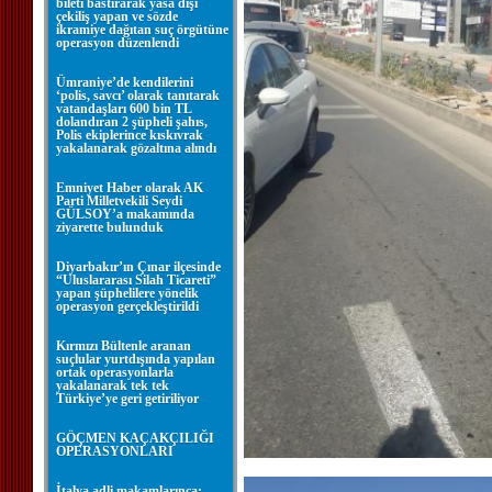
bileti bastırarak yasa dışı
çekiliş yapan ve sözde
ikramiye dağıtan suç örgütüne
operasyon düzenlendi
Ümraniye’de kendilerini
‘polis, savcı’ olarak tanıtarak
vatandaşları 600 bin TL
dolandıran 2 şüpheli şahıs,
Polis ekiplerince kıskıvrak
yakalanarak gözaltına alındı
Emniyet Haber olarak AK
Parti Milletvekili Seydi
GÜLSOY’a makamında
ziyarette bulunduk
Diyarbakır’ın Çınar ilçesinde
“Uluslararası Silah Ticareti”
yapan şüphelilere yönelik
operasyon gerçekleştirildi
Kırmızı Bültenle aranan
suçlular yurtdışında yapılan
ortak operasyonlarla
yakalanarak tek tek
Türkiye’ye geri getiriliyor
GÖÇMEN KAÇAKÇILIĞI
OPERASYONLARI
İtalya adli makamlarınca;