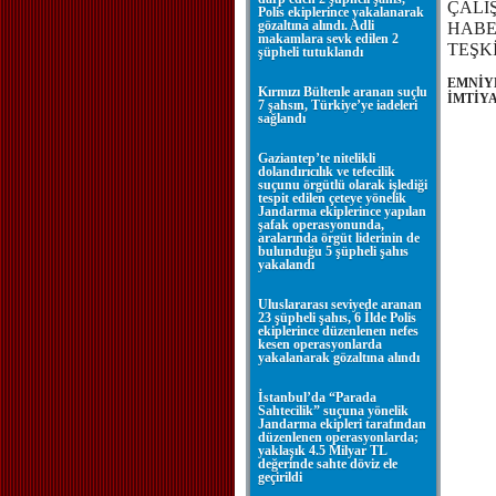
ÇALI
Polis ekiplerince yakalanarak
gözaltına alındı. Adli
HABE
makamlara sevk edilen 2
TEŞK
şüpheli tutuklandı
EMNİY
Kırmızı Bültenle aranan suçlu
İMTİYA
7 şahsın, Türkiye’ye iadeleri
sağlandı
Gaziantep’te nitelikli
dolandırıcılık ve tefecilik
suçunu örgütlü olarak işlediği
tespit edilen çeteye yönelik
Jandarma ekiplerince yapılan
şafak operasyonunda,
aralarında örgüt liderinin de
bulunduğu 5 şüpheli şahıs
yakalandı
Uluslararası seviyede aranan
23 şüpheli şahıs, 6 İlde Polis
ekiplerince düzenlenen nefes
kesen operasyonlarda
yakalanarak gözaltına alındı
İstanbul’da “Parada
Sahtecilik” suçuna yönelik
Jandarma ekipleri tarafından
düzenlenen operasyonlarda;
yaklaşık 4.5 Milyar TL
değerinde sahte döviz ele
geçirildi