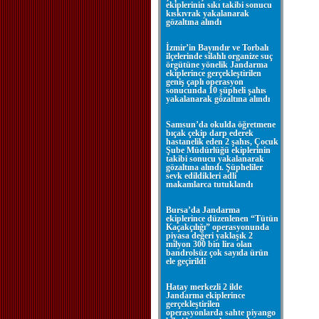
ekiplerinin sıkı takibi sonucu
kıskıvrak yakalanarak
gözaltına alındı
İzmir’in Bayındır ve Torbalı
ilçelerinde silahlı organize suç
örgütüne yönelik Jandarma
ekiplerince gerçekleştirilen
geniş çaplı operasyon
sonucunda 10 şüpheli şahıs
yakalanarak gözaltına alındı
Samsun’da okulda öğretmene
bıçak çekip darp ederek
hastanelik eden 2 şahıs, Çocuk
Şube Müdürlüğü ekiplerinin
takibi sonucu yakalanarak
gözaltına alındı. Şüpheliler
sevk edildikleri adli
makamlarca tutuklandı
Bursa’da Jandarma
ekiplerince düzenlenen “Tütün
Kaçakçılığı” operasyonunda
piyasa değeri yaklaşık 2
milyon 300 bin lira olan
bandrolsüz çok sayıda ürün
ele geçirildi
Hatay merkezli 2 ilde
Jandarma ekiplerince
gerçekleştirilen
operasyonlarda sahte piyango