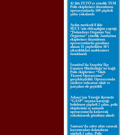
42 ilde FETÖ'ye yönelik TEM
Polis ekiplerince düzenlenen
operasyonlarda 169 şüpheli
şahıs yakalandı
Aydın merkezli 8 ilde
M.F.T.’nin elebaşılığını yaptığı
“Dolandırıcı Organize Suç
Örgütüne” yönelik Jandarma
ekiplerince düzenlenen
operasyonlarda gözaltına
alınan 41 şüpheliden 38’i
çıkarıldıkları mahkemece
tutuklandı
İstanbul’da Ataşehir İlçe
Emniyet Müdürlüğü’ne bağlı
Polis ekiplerince “Silah
Ticareti Operasyonu”
gerçekleştirildi. Operasyonda
yüzlerce ruhsatsız silah ve
parçaları ele geçirildi
Adana’nın Yüreğir ilçesinde
“GASP” suçuna karıştığı
belirlenen şüpheli 2 şahıs, polis
ekiplerinin eş zamanlı
operasyonuyla kıskıvrak
yakalanarak gözaltına alındı
Samsun’da sahte altın satarak
kuyumcuları dolandıran
şüpheli 2 şahıs, Polis