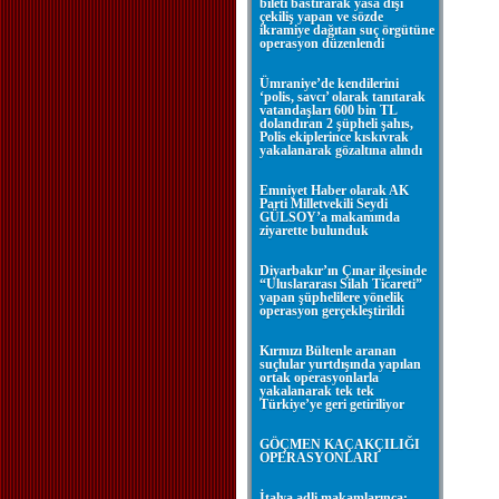
bileti bastırarak yasa dışı
çekiliş yapan ve sözde
ikramiye dağıtan suç örgütüne
operasyon düzenlendi
Ümraniye’de kendilerini
‘polis, savcı’ olarak tanıtarak
vatandaşları 600 bin TL
dolandıran 2 şüpheli şahıs,
Polis ekiplerince kıskıvrak
yakalanarak gözaltına alındı
Emniyet Haber olarak AK
Parti Milletvekili Seydi
GÜLSOY’a makamında
ziyarette bulunduk
Diyarbakır’ın Çınar ilçesinde
“Uluslararası Silah Ticareti”
yapan şüphelilere yönelik
operasyon gerçekleştirildi
Kırmızı Bültenle aranan
suçlular yurtdışında yapılan
ortak operasyonlarla
yakalanarak tek tek
Türkiye’ye geri getiriliyor
GÖÇMEN KAÇAKÇILIĞI
OPERASYONLARI
İtalya adli makamlarınca;