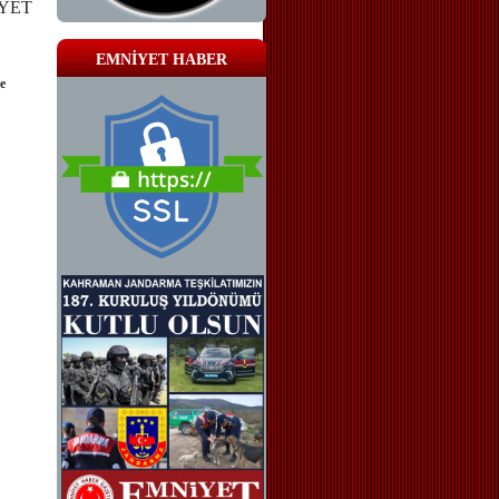
YET
EMNİYET HABER
e