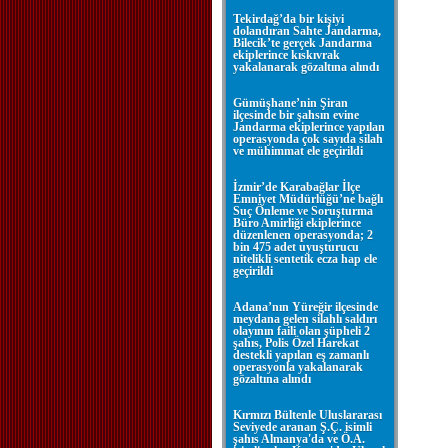
Tekirdağ’da bir kişiyi
dolandıran Sahte Jandarma,
Bilecik’te gerçek Jandarma
ekiplerince kıskıvrak
yakalanarak gözaltına alındı
Gümüşhane’nin Şiran
ilçesinde bir şahsın evine
Jandarma ekiplerince yapılan
operasyonda çok sayıda silah
ve mühimmat ele geçirildi
İzmir’de Karabağlar İlçe
Emniyet Müdürlüğü’ne bağlı
Suç Önleme ve Soruşturma
Büro Amirliği ekiplerince
düzenlenen operasyonda; 2
bin 475 adet uyuşturucu
nitelikli sentetik ecza hap ele
geçirildi
Adana’nın Yüreğir ilçesinde
meydana gelen silahlı saldırı
olayının faili olan şüpheli 2
şahıs, Polis Özel Harekat
destekli yapılan eş zamanlı
operasyonla yakalanarak
gözaltına alındı
Kırmızı Bültenle Uluslararası
Seviyede aranan Ş.Ç. isimli
şahıs Almanya'da ve Ö.A.