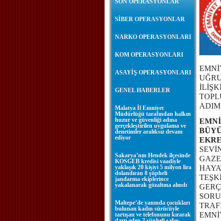
SON OPERASYONLAR
SİBER OPERASYONLAR
NARKO OPERASYONLARI
KOM OPERASYONLARI
EMNİ
ASAYİŞ OPERASYONLARI
UĞRU
İLİŞ
GENEL HABERLER
TOPL
ADIM
Malatya İl Emniyet
Müdürlüğü tarafından halkın
huzur ve güvenliği adına
EMNİ
gerçekleştirilen uygulama ve
BÜYÜ
denetimler aralıksız devam
ediyor
EKRE
SEVİ
Sakarya’nın Hendek ilçesinde
GAZE
KOSGEB kredisi vaadiyle
yaklaşık 20 kişiyi 5 milyon lira
HAYA
dolandıran 8 şüpheli
TEŞK
jandarma ekiplerince
yakalanarak gözaltına alındı
GERÇ
SORU
Maltepe’de yanında çocukları
TRAF
bulunan kadın sürücüyle
EMNİ
tartışan ve telefonunu kırarak
darp eden 2 şüpheli şahıs,