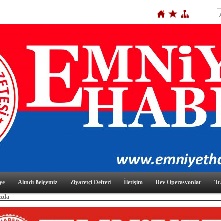
ye
Alındı Belgemiz
Ziyaretçi Defteri
İletişim
Dev Operasyonlar
Tr
ızda