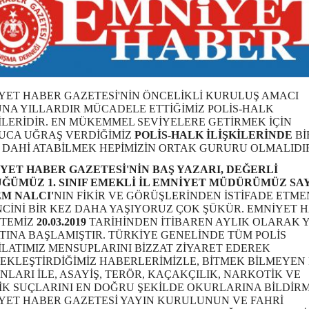
YET HABER GAZETESİ'NİN ÖNCELİKLİ KURULUŞ AMACI
NA YILLARDIR MÜCADELE ETTİĞİMİZ POLİS-HALK
KİLERİDİR. EN MÜKEMMEL SEVİYELERE GETİRMEK İÇİN
UCA UĞRAŞ VERDİĞİMİZ
POLİS-HALK İLİŞKİLERİNDE
Bİ
 DAHİ ATABİLMEK HEPİMİZİN ORTAK GURURU OLMALIDI
YET HABER GAZETESİ'NİN BAŞ YAZARI, DEĞERLİ
ĞÜMÜZ 1. SINIF EMEKLİ İL EMNİYET MÜDÜRÜMÜZ SA
M NALCI'
NIN FİKİR VE GÖRÜŞLERİNDEN İSTİFADE ETME
NCİNİ BİR KEZ DAHA YAŞIYORUZ ÇOK ŞÜKÜR. EMNİYET 
TEMİZ
20.03.2019
TARİHİNDEN İTİBAREN AYLIK OLARAK 
TINA BAŞLAMIŞTIR. TÜRKİYE GENELİNDE TÜM POLİS
İLATIMIZ MENSUPLARINI BİZZAT ZİYARET EDEREK
EKLEŞTİRDİĞİMİZ HABERLERİMİZLE, BİTMEK BİLMEYEN 
NLARI İLE, ASAYİŞ, TERÖR, KAÇAKÇILIK, NARKOTİK VE
İK SUÇLARINI EN DOĞRU ŞEKİLDE OKURLARINA BİLDİR
YET HABER GAZETESİ YAYIN KURULUNUN VE FAHRİ