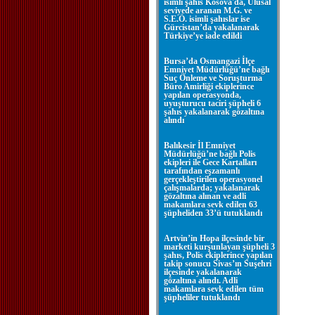
isimli şahıs Kosova'da, Ulusal
seviyede aranan M.G. ve
S.E.Ö. isimli şahıslar ise
Gürcistan’da yakalanarak
Türkiye’ye iade edildi
Bursa’da Osmangazi İlçe
Emniyet Müdürlüğü’ne bağlı
Suç Önleme ve Soruşturma
Büro Amirliği ekiplerince
yapılan operasyonda,
uyuşturucu taciri şüpheli 6
şahıs yakalanarak gözaltına
alındı
Balıkesir İl Emniyet
Müdürlüğü’ne bağlı Polis
ekipleri ile Gece Kartalları
tarafından eşzamanlı
gerçekleştirilen operasyonel
çalışmalarda; yakalanarak
gözaltına alınan ve adli
makamlara sevk edilen 63
şüpheliden 33’ü tutuklandı
Artvin’in Hopa ilçesinde bir
marketi kurşunlayan şüpheli 3
şahıs, Polis ekiplerince yapılan
takip sonucu Sivas’ın Suşehri
ilçesinde yakalanarak
gözaltına alındı. Adli
makamlara sevk edilen tüm
şüpheliler tutuklandı