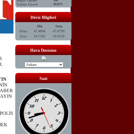
Bugün Toplam
208
Toplam Ziyaret
862873
Döviz Bilgileri
Alış
Satış
Dolar
47.4896
47.6799
Euro
54.7365
54.9559
Hava Durumu
R
R.
Saat
YIN
NİN
HABER
YAYIN
POLİS
MEK