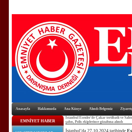
Anasayfa
Hakkımızda
Ana Künye
Alındı Belgemiz
Ziyaretç
İstanbul Esenler'de Çakar tertibatlı ve Sa
EMNİYET HABER
şahıs, Polis ekiplerince gözaltına alındı
İstanbul’da 27.10.2024 tarihinde
Es