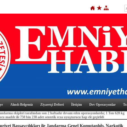
ye
Alındı Belgemiz
Ziyaretçi Defteri
İletişim
Dev Operasyonlar
Tr
Jandarma ekipleri tarafından son 2 haftadır devam eden operasyonlarda; 1 Ton 628 kg
cu madde ile 750 bin 238 adet sentetik ecza uyuşturucu hap ele geçirildi
iyet Başsavcılıkları ile Jandarma Genel Komutanlığı, Narkotik