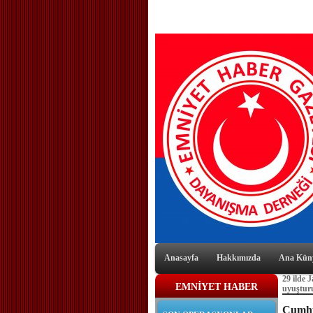
Anasayfa
Hakkımızda
Ana Kün
29 ilde 
EMNİYET HABER
uyuşturu
Cumhur