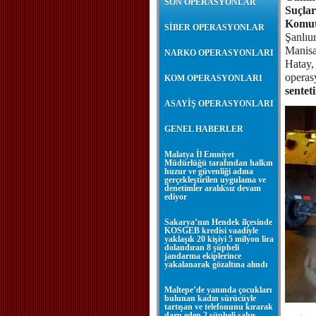
SON OPERASYONLAR
Suçlar
Komut
SİBER OPERASYONLAR
Şanlıu
Manisa
NARKO OPERASYONLARI
Hatay,
operas
KOM OPERASYONLARI
sentet
ASAYİŞ OPERASYONLARI
GENEL HABERLER
Malatya İl Emniyet
Müdürlüğü tarafından halkın
huzur ve güvenliği adına
gerçekleştirilen uygulama ve
denetimler aralıksız devam
ediyor
Sakarya’nın Hendek ilçesinde
KOSGEB kredisi vaadiyle
yaklaşık 20 kişiyi 5 milyon lira
dolandıran 8 şüpheli
jandarma ekiplerince
yakalanarak gözaltına alındı
Maltepe’de yanında çocukları
bulunan kadın sürücüyle
tartışan ve telefonunu kırarak
darp eden 2 şüpheli şahıs,