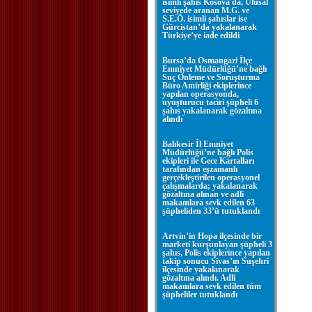
isimli şahıs Kosova'da, Ulusal
seviyede aranan M.G. ve
S.E.Ö. isimli şahıslar ise
Gürcistan’da yakalanarak
Türkiye’ye iade edildi
Bursa’da Osmangazi İlçe
Emniyet Müdürlüğü’ne bağlı
Suç Önleme ve Soruşturma
Büro Amirliği ekiplerince
yapılan operasyonda,
uyuşturucu taciri şüpheli 6
şahıs yakalanarak gözaltına
alındı
Balıkesir İl Emniyet
Müdürlüğü’ne bağlı Polis
ekipleri ile Gece Kartalları
tarafından eşzamanlı
gerçekleştirilen operasyonel
çalışmalarda; yakalanarak
gözaltına alınan ve adli
makamlara sevk edilen 63
şüpheliden 33’ü tutuklandı
Artvin’in Hopa ilçesinde bir
marketi kurşunlayan şüpheli 3
şahıs, Polis ekiplerince yapılan
takip sonucu Sivas’ın Suşehri
ilçesinde yakalanarak
gözaltına alındı. Adli
makamlara sevk edilen tüm
şüpheliler tutuklandı