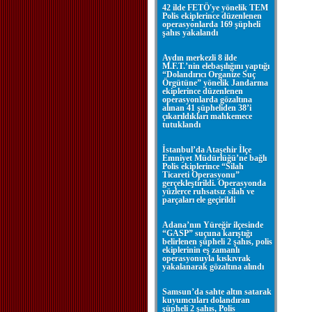
42 ilde FETÖ'ye yönelik TEM
Polis ekiplerince düzenlenen
operasyonlarda 169 şüpheli
şahıs yakalandı
Aydın merkezli 8 ilde
M.F.T.’nin elebaşılığını yaptığı
“Dolandırıcı Organize Suç
Örgütüne” yönelik Jandarma
ekiplerince düzenlenen
operasyonlarda gözaltına
alınan 41 şüpheliden 38’i
çıkarıldıkları mahkemece
tutuklandı
İstanbul’da Ataşehir İlçe
Emniyet Müdürlüğü’ne bağlı
Polis ekiplerince “Silah
Ticareti Operasyonu”
gerçekleştirildi. Operasyonda
yüzlerce ruhsatsız silah ve
parçaları ele geçirildi
Adana’nın Yüreğir ilçesinde
“GASP” suçuna karıştığı
belirlenen şüpheli 2 şahıs, polis
ekiplerinin eş zamanlı
operasyonuyla kıskıvrak
yakalanarak gözaltına alındı
Samsun’da sahte altın satarak
kuyumcuları dolandıran
şüpheli 2 şahıs, Polis