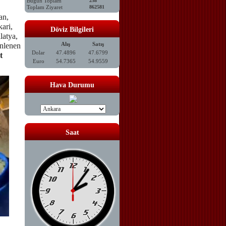
Bugün Toplam
258
Toplam Ziyaret
862581
an,
ari,
Döviz Bilgileri
latya,
Alış
Satış
enlenen
Dolar
47.4896
47.6799
t
Euro
54.7365
54.9559
Hava Durumu
Saat