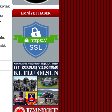
skıvrak
EMNİYET HABER
na
.
dır.
nlık