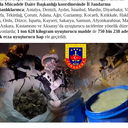
la Mücadele Daire Başkanlığı koordinesinde İl Jandarma
anlıklarınca
; Antalya, Denizli, Aydın, İstanbul, Mardin, Diyarbakır, V
rfa, Tekirdağ, Çorum, Adana, Ağrı, Gaziantep, Kocaeli, Kırıkkale, Hakk
, Ordu, Düzce, Isparta, Kayseri, Sakarya, Samsun, Afyonkarahisar, Ma
 Ankara, Kastamonu ve Aksaray’da uyuşturucu tacirlerine yönelik düz
yonlarda;
1 ton 628 kilogram uyuşturucu madde
ile
750 bin 238 ade
ik ecza uyuşturucu hap
ele geçirildi.