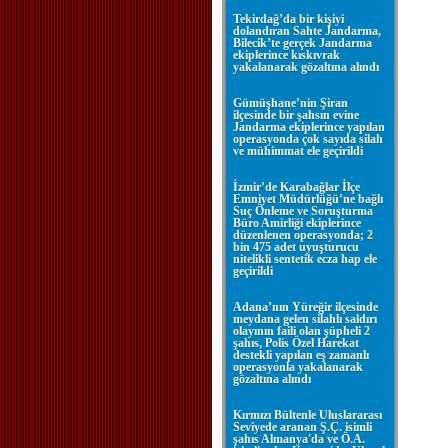
Tekirdağ’da bir kişiyi
dolandıran Sahte Jandarma,
Bilecik’te gerçek Jandarma
ekiplerince kıskıvrak
yakalanarak gözaltına alındı
Gümüşhane’nin Şiran
ilçesinde bir şahsın evine
Jandarma ekiplerince yapılan
operasyonda çok sayıda silah
ve mühimmat ele geçirildi
İzmir’de Karabağlar İlçe
Emniyet Müdürlüğü’ne bağlı
Suç Önleme ve Soruşturma
Büro Amirliği ekiplerince
düzenlenen operasyonda; 2
bin 475 adet uyuşturucu
nitelikli sentetik ecza hap ele
geçirildi
Adana’nın Yüreğir ilçesinde
meydana gelen silahlı saldırı
olayının faili olan şüpheli 2
şahıs, Polis Özel Harekat
destekli yapılan eş zamanlı
operasyonla yakalanarak
gözaltına alındı
Kırmızı Bültenle Uluslararası
Seviyede aranan Ş.Ç. isimli
şahıs Almanya'da ve Ö.A.