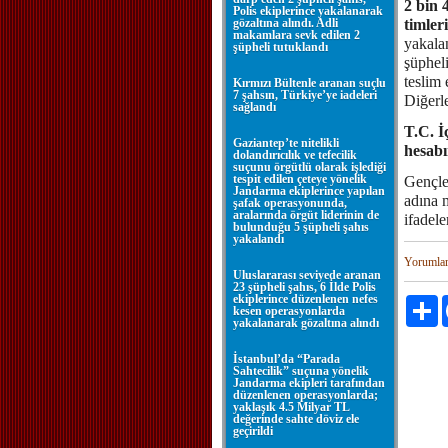
2 bin 
Polis ekiplerince yakalanarak
gözaltına alındı. Adli
timler
makamlara sevk edilen 2
yakala
şüpheli tutuklandı
şüphel
teslim 
Kırmızı Bültenle aranan suçlu
7 şahsın, Türkiye’ye iadeleri
Diğerle
sağlandı
T.C. İ
Gaziantep’te nitelikli
hesab
dolandırıcılık ve tefecilik
suçunu örgütlü olarak işlediği
tespit edilen çeteye yönelik
Gençler
Jandarma ekiplerince yapılan
adına 
şafak operasyonunda,
aralarında örgüt liderinin de
ifadele
bulunduğu 5 şüpheli şahıs
yakalandı
Yorumla
Uluslararası seviyede aranan
23 şüpheli şahıs, 6 İlde Polis
ekiplerince düzenlenen nefes
P
kesen operasyonlarda
yakalanarak gözaltına alındı
İstanbul’da “Parada
Sahtecilik” suçuna yönelik
Jandarma ekipleri tarafından
düzenlenen operasyonlarda;
yaklaşık 4.5 Milyar TL
değerinde sahte döviz ele
geçirildi