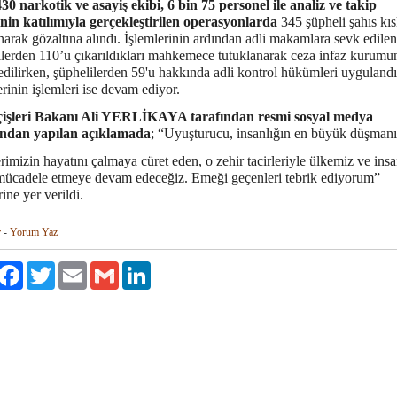
430 narkotik ve asayiş ekibi, 6 bin 75 personel ile analiz ve takip
inin katılımıyla gerçekleştirilen operasyonlarda
345 şüpheli şahıs kı
narak gözaltına alındı. İşlemlerinin ardından adli makamlara sevk edilen
ilerden 110’u çıkarıldıkları mahkemece tutuklanarak ceza infaz kurumu
edilirken, şüphelilerden 59'u hakkında adli kontrol hükümleri uygulandı
rinin işlemleri ise devam ediyor.
çişleri Bakanı Ali YERLİKAYA tarafından resmi sosyal medya
ından yapılan açıklamada
; “Uyuşturucu, insanlığın en büyük düşmanı
imizin hayatını çalmaya cüret eden, o zehir tacirleriyle ülkemiz ve insa
mücadele etmeye devam edeceğiz. Emeği geçenleri tebrik ediyorum”
rine yer verildi.
r
-
Yorum Yaz
aylaş
Facebook
Twitter
Email
Gmail
LinkedIn