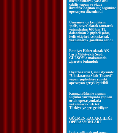
bileti bastırarak yasa dışı
çekiliş yapan ve sözde
ikramiye dağıtan suç örgütüne
operasyon düzenlendi
Ümraniye’de kendilerini
‘polis, savcı’ olarak tanıtarak
vatandaşları 600 bin TL
dolandıran 2 şüpheli şahıs,
Polis ekiplerince kıskıvrak
yakalanarak gözaltına alındı
Emniyet Haber olarak AK
Parti Milletvekili Seydi
GÜLSOY’a makamında
ziyarette bulunduk
Diyarbakır’ın Çınar ilçesinde
“Uluslararası Silah Ticareti”
yapan şüphelilere yönelik
operasyon gerçekleştirildi
Kırmızı Bültenle aranan
suçlular yurtdışında yapılan
ortak operasyonlarla
yakalanarak tek tek
Türkiye’ye geri getiriliyor
GÖÇMEN KAÇAKÇILIĞI
OPERASYONLARI
İtalya adli makamlarınca;