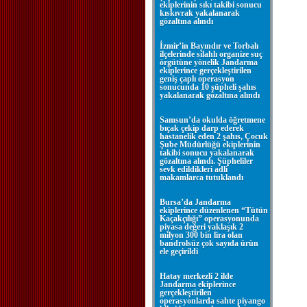
ekiplerinin sıkı takibi sonucu
kıskıvrak yakalanarak
gözaltına alındı
İzmir’in Bayındır ve Torbalı
ilçelerinde silahlı organize suç
örgütüne yönelik Jandarma
ekiplerince gerçekleştirilen
geniş çaplı operasyon
sonucunda 10 şüpheli şahıs
yakalanarak gözaltına alındı
Samsun’da okulda öğretmene
bıçak çekip darp ederek
hastanelik eden 2 şahıs, Çocuk
Şube Müdürlüğü ekiplerinin
takibi sonucu yakalanarak
gözaltına alındı. Şüpheliler
sevk edildikleri adli
makamlarca tutuklandı
Bursa’da Jandarma
ekiplerince düzenlenen “Tütün
Kaçakçılığı” operasyonunda
piyasa değeri yaklaşık 2
milyon 300 bin lira olan
bandrolsüz çok sayıda ürün
ele geçirildi
Hatay merkezli 2 ilde
Jandarma ekiplerince
gerçekleştirilen
operasyonlarda sahte piyango