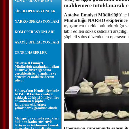
SON OPERASYONLAR
mahkemece tutuklanarak ce
SİBER OPERASYONLAR
Antalya Emniyet Müdürlüğü
’ne 
Müdürlüğü NARKO ekiplerince
NARKO OPERASYONLARI
uyuşturucu madde bulundurduğu ve b
tabir edilen sokak satıcıları aracılı
KOM OPERASYONLARI
şüpheli şahıs düzenlenen operasyonl
ASAYİŞ OPERASYONLARI
GENEL HABERLER
Malatya İl Emniyet
Müdürlüğü tarafından halkın
huzur ve güvenliği adına
gerçekleştirilen uygulama ve
denetimler aralıksız devam
ediyor
Sakarya’nın Hendek ilçesinde
KOSGEB kredisi vaadiyle
yaklaşık 20 kişiyi 5 milyon lira
dolandıran 8 şüpheli
jandarma ekiplerince
yakalanarak gözaltına alındı
Maltepe’de yanında çocukları
bulunan kadın sürücüyle
tartışan ve telefonunu kırarak
Operasyon kapsamında şahsın ik
darp eden 2 şüpheli şahıs,