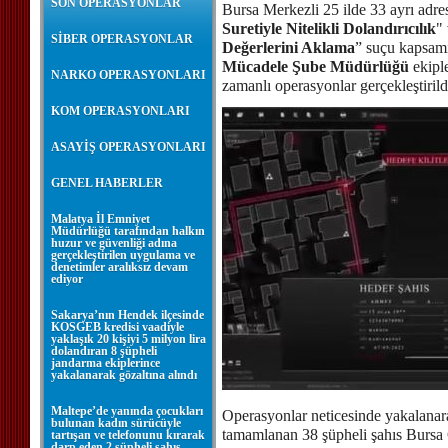
SON OPERASYONLAR
Bursa Merkezli 25 ilde 33 ayrı adre
Suretiyle Nitelikli Dolandırıcılık
"
SİBER OPERASYONLAR
Değerlerini Aklama
” suçu kapsam
Mücadele Şube Müdürlüğü
ekipl
NARKO OPERASYONLARI
zamanlı operasyonlar gerçekleştirild
KOM OPERASYONLARI
ASAYİŞ OPERASYONLARI
GENEL HABERLER
Malatya İl Emniyet
Müdürlüğü tarafından halkın
huzur ve güvenliği adına
gerçekleştirilen uygulama ve
denetimler aralıksız devam
ediyor
Sakarya’nın Hendek ilçesinde
KOSGEB kredisi vaadiyle
yaklaşık 20 kişiyi 5 milyon lira
dolandıran 8 şüpheli
jandarma ekiplerince
yakalanarak gözaltına alındı
Maltepe’de yanında çocukları
Operasyonlar neticesinde yakalanara
bulunan kadın sürücüyle
tamamlanan 38 şüpheli şahıs Bursa 
tartışan ve telefonunu kırarak
darp eden 2 şüpheli şahıs,