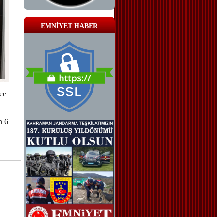
EMNİYET HABER
nce
n 6