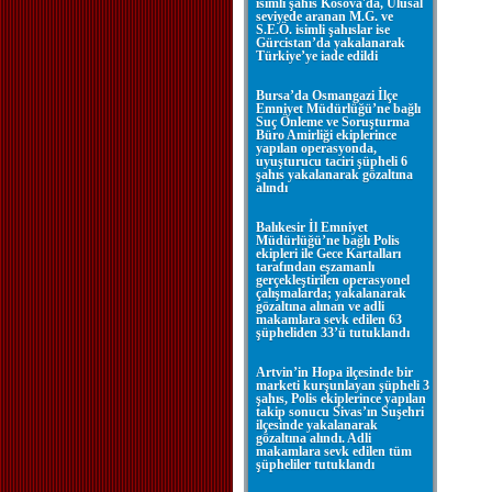
isimli şahıs Kosova'da, Ulusal
seviyede aranan M.G. ve
S.E.Ö. isimli şahıslar ise
Gürcistan’da yakalanarak
Türkiye’ye iade edildi
Bursa’da Osmangazi İlçe
Emniyet Müdürlüğü’ne bağlı
Suç Önleme ve Soruşturma
Büro Amirliği ekiplerince
yapılan operasyonda,
uyuşturucu taciri şüpheli 6
şahıs yakalanarak gözaltına
alındı
Balıkesir İl Emniyet
Müdürlüğü’ne bağlı Polis
ekipleri ile Gece Kartalları
tarafından eşzamanlı
gerçekleştirilen operasyonel
çalışmalarda; yakalanarak
gözaltına alınan ve adli
makamlara sevk edilen 63
şüpheliden 33’ü tutuklandı
Artvin’in Hopa ilçesinde bir
marketi kurşunlayan şüpheli 3
şahıs, Polis ekiplerince yapılan
takip sonucu Sivas’ın Suşehri
ilçesinde yakalanarak
gözaltına alındı. Adli
makamlara sevk edilen tüm
şüpheliler tutuklandı