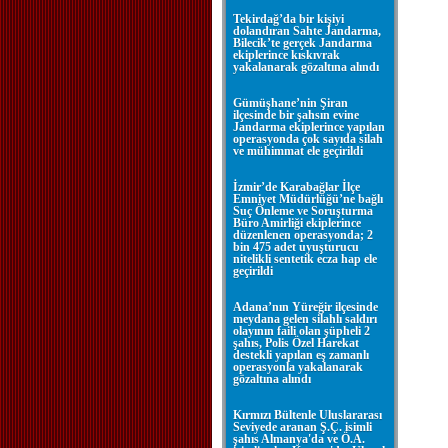
Tekirdağ’da bir kişiyi
dolandıran Sahte Jandarma,
Bilecik’te gerçek Jandarma
ekiplerince kıskıvrak
yakalanarak gözaltına alındı
Gümüşhane’nin Şiran
ilçesinde bir şahsın evine
Jandarma ekiplerince yapılan
operasyonda çok sayıda silah
ve mühimmat ele geçirildi
İzmir’de Karabağlar İlçe
Emniyet Müdürlüğü’ne bağlı
Suç Önleme ve Soruşturma
Büro Amirliği ekiplerince
düzenlenen operasyonda; 2
bin 475 adet uyuşturucu
nitelikli sentetik ecza hap ele
geçirildi
Adana’nın Yüreğir ilçesinde
meydana gelen silahlı saldırı
olayının faili olan şüpheli 2
şahıs, Polis Özel Harekat
destekli yapılan eş zamanlı
operasyonla yakalanarak
gözaltına alındı
Kırmızı Bültenle Uluslararası
Seviyede aranan Ş.Ç. isimli
şahıs Almanya'da ve Ö.A.