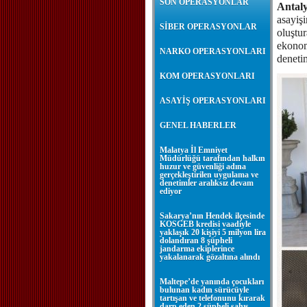
SON OPERASYONLAR
Antal
asayiş
SİBER OPERASYONLAR
oluştur
ekonom
NARKO OPERASYONLARI
denetim
KOM OPERASYONLARI
ASAYİŞ OPERASYONLARI
GENEL HABERLER
Malatya İl Emniyet
Müdürlüğü tarafından halkın
huzur ve güvenliği adına
gerçekleştirilen uygulama ve
denetimler aralıksız devam
ediyor
Sakarya’nın Hendek ilçesinde
KOSGEB kredisi vaadiyle
yaklaşık 20 kişiyi 5 milyon lira
dolandıran 8 şüpheli
jandarma ekiplerince
yakalanarak gözaltına alındı
Maltepe’de yanında çocukları
bulunan kadın sürücüyle
tartışan ve telefonunu kırarak
darp eden 2 şüpheli şahıs,