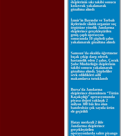
ekiplerinin sıkı takibi sonucu
kıskıvrak yakalanarak
gözaltına alındı
İzmir’in Bayındır ve Torbalı
ilçelerinde silahlı organize suç
örgütüne yönelik Jandarma
ekiplerince gerçekleştirilen
geniş çaplı operasyon
sonucunda 10 şüpheli şahıs
yakalanarak gözaltına alındı
Samsun’da okulda öğretmene
bıçak çekip darp ederek
hastanelik eden 2 şahıs, Çocuk
Şube Müdürlüğü ekiplerinin
takibi sonucu yakalanarak
gözaltına alındı. Şüpheliler
sevk edildikleri adli
makamlarca tutuklandı
Bursa’da Jandarma
ekiplerince düzenlenen “Tütün
Kaçakçılığı” operasyonunda
piyasa değeri yaklaşık 2
milyon 300 bin lira olan
bandrolsüz çok sayıda ürün
ele geçirildi
Hatay merkezli 2 ilde
Jandarma ekiplerince
gerçekleştirilen
operasyonlarda sahte piyango