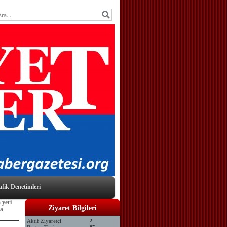
afik Denetimleri
 yeri
Ziyaret Bilgileri
ra
Aktif Ziyaretçi
2