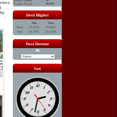
Bugün Toplam
87
erince,
Toplam Ziyaret
862410
k
ışı
Döviz Bilgileri
Alış
Satış
Dolar
47.4723
47.6625
Euro
54.7972
55.0168
Hava Durumu
Saat