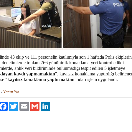
linde 43 ekip ve 111 personelin katılımıyla son 1 haftada Polis ekipleri
n denetimlerde toplam 766 günübirlik konaklama yeri kontrol edildi.
lerde, anlık veri bildiriminde bulunmadığı tespit edilen 5 işletmeye
klayan kaydı yapmamaktan
", kayıtsız konaklama yaptırdığı belirlene
ise "
kayıtsız konaklama yaptırmaktan
" idari işlem uygulandı.
r
-
Yorum Yaz
aylaş
Facebook
Twitter
Email
Gmail
LinkedIn