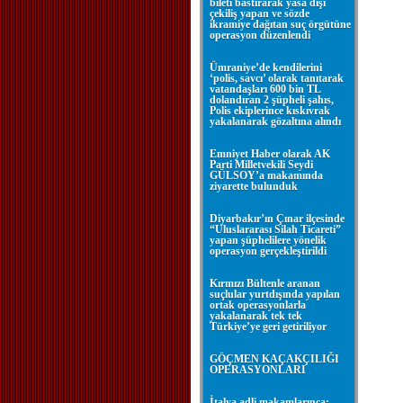
bileti bastırarak yasa dışı
çekiliş yapan ve sözde
ikramiye dağıtan suç örgütüne
operasyon düzenlendi
Ümraniye’de kendilerini
‘polis, savcı’ olarak tanıtarak
vatandaşları 600 bin TL
dolandıran 2 şüpheli şahıs,
Polis ekiplerince kıskıvrak
yakalanarak gözaltına alındı
Emniyet Haber olarak AK
Parti Milletvekili Seydi
GÜLSOY’a makamında
ziyarette bulunduk
Diyarbakır’ın Çınar ilçesinde
“Uluslararası Silah Ticareti”
yapan şüphelilere yönelik
operasyon gerçekleştirildi
Kırmızı Bültenle aranan
suçlular yurtdışında yapılan
ortak operasyonlarla
yakalanarak tek tek
Türkiye’ye geri getiriliyor
GÖÇMEN KAÇAKÇILIĞI
OPERASYONLARI
İtalya adli makamlarınca;