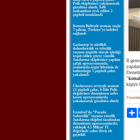
Polis ekiplerince yakalanarak
gözaltına alındı. Adli
makamlara sevk edilen 2
şüpheli tutuklandı
Kırmızı Bültenle aranan suçlu
7 şahsın, Türkiye’ye iadeleri
sağlandı
Gaziantep’te nitelikli
dolandırıcılık ve tefecilik
suçunu örgütlü olarak işlediği
tespit edilen çeteye yönelik
Jandarma ekiplerince yapılan
İl gene
şafak operasyonunda,
yapıla
aralarında örgüt liderinin de
bulunduğu 5 şüpheli şahıs
Denetim
yakalandı
"
kona
kişiye 
Uluslararası seviyede aranan
23 şüpheli şahıs, 6 İlde Polis
ekiplerince düzenlenen nefes
kesen operasyonlarda
Yorumla
yakalanarak gözaltına alındı
P
İstanbul’da “Parada
Sahtecilik” suçuna yönelik
Jandarma ekipleri tarafından
düzenlenen operasyonlarda;
yaklaşık 4.5 Milyar TL
değerinde sahte döviz ele
geçirildi