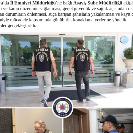
ya
’da
İl Emniyet Müdürlüğü
’ne bağlı
Asayiş Şube Müdürlüğü
ekipl
in ve kamu düzeninin sağlanması, genel güvenlik ve sağlık açısından ris
an durumların önlenmesi, suça karışan şahısların yakalanması ve kayıt d
iyle mücadele kapsamında günübirlik konaklama yerlerine yönelik
ler gerçekleştirildi.