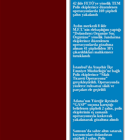
42 ilde FETÖ'ye yönelik TEM
Polis ekiplerince düzenlenen
operasyonlarda 169 şüpheli
şahıs yakalandı
Aydın merkezli 8 ilde
M.F.T.’nin elebaşılığını yaptığı
“Dolandırıcı Organize Suç
Örgütüne” yönelik Jandarma
ekiplerince düzenlenen
operasyonlarda gözaltına
alınan 41 şüpheliden 38’i
çıkarıldıkları mahkemece
tutuklandı
İstanbul’da Ataşehir İlçe
Emniyet Müdürlüğü’ne bağlı
Polis ekiplerince “Silah
Ticareti Operasyonu”
gerçekleştirildi. Operasyonda
yüzlerce ruhsatsız silah ve
parçaları ele geçirildi
Adana’nın Yüreğir ilçesinde
“GASP” suçuna karıştığı
belirlenen şüpheli 2 şahıs, polis
ekiplerinin eş zamanlı
operasyonuyla kıskıvrak
yakalanarak gözaltına alındı
Samsun’da sahte altın satarak
kuyumcuları dolandıran
şüpheli 2 şahıs, Polis