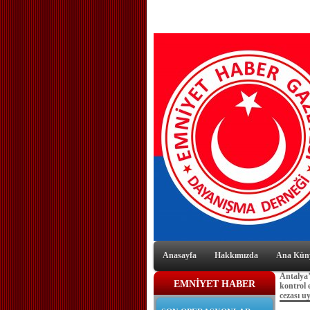
Anasayfa
Hakkımızda
Ana Kün
Antalya’
EMNİYET HABER
kontrol 
cezası u