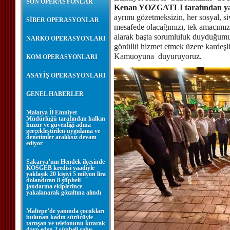
SON OPERASYONLAR
Kenan YOZGATLI tarafından ya
ayrımı gözetmeksizin, her sosyal, si
SİBER OPERASYONLAR
mesafede olacağımızı, tek amacımı
alarak başta sorumluluk duyduğumu
NARKO OPERASYONLARI
gönüllü hizmet etmek üzere kardeşl
Kamuoyuna duyuruyoruz.
KOM OPERASYONLARI
ASAYİŞ OPERASYONLARI
GENEL HABERLER
Malatya İl Emniyet
Müdürlüğü tarafından halkın
huzur ve güvenliği adına
gerçekleştirilen uygulama ve
denetimler aralıksız devam
ediyor
Sakarya’nın Hendek ilçesinde
KOSGEB kredisi vaadiyle
yaklaşık 20 kişiyi 5 milyon lira
dolandıran 8 şüpheli
jandarma ekiplerince
yakalanarak gözaltına alındı
Maltepe’de yanında çocukları
bulunan kadın sürücüyle
tartışan ve telefonunu kırarak
darp eden 2 şüpheli şahıs,