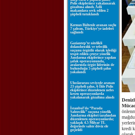
Polis ekiplerince yakalanarak
gözaltına alındı. Adli
makamlara sevk edilen 2
şüpheli tutuklandı
Kırmızı Bültenle aranan suçlu
7 şahsın, Türkiye’ye iadeleri
sağlandı
Gaziantep’te nitelikli
dolandırıcılık ve tefecilik
suçunu örgütlü olarak işlediği
tespit edilen çeteye yönelik
Jandarma ekiplerince yapılan
şafak operasyonunda,
aralarında örgüt liderinin de
bulunduğu 5 şüpheli şahıs
yakalandı
Uluslararası seviyede aranan
23 şüpheli şahıs, 6 İlde Polis
ekiplerince düzenlenen nefes
kesen operasyonlarda
yakalanarak gözaltına alındı
Denizl
Mücad
İstanbul’da “Parada
önlenme
Sahtecilik” suçuna yönelik
Jandarma ekipleri tarafından
mağdur 
düzenlenen operasyonlarda;
yerleri
yaklaşık 4.5 Milyar TL
değerinde sahte döviz ele
kredi 
geçirildi
olarak 