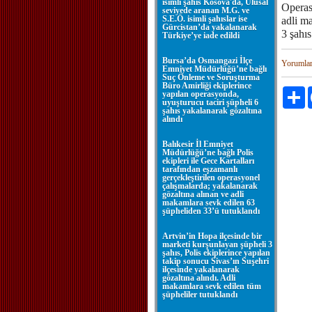
isimli şahıs Kosova'da, Ulusal
Operas
seviyede aranan M.G. ve
S.E.Ö. isimli şahıslar ise
adli m
Gürcistan’da yakalanarak
3 şahıs
Türkiye’ye iade edildi
Bursa’da Osmangazi İlçe
Yorumla
Emniyet Müdürlüğü’ne bağlı
Suç Önleme ve Soruşturma
Büro Amirliği ekiplerince
P
yapılan operasyonda,
uyuşturucu taciri şüpheli 6
şahıs yakalanarak gözaltına
alındı
Balıkesir İl Emniyet
Müdürlüğü’ne bağlı Polis
ekipleri ile Gece Kartalları
tarafından eşzamanlı
gerçekleştirilen operasyonel
çalışmalarda; yakalanarak
gözaltına alınan ve adli
makamlara sevk edilen 63
şüpheliden 33’ü tutuklandı
Artvin’in Hopa ilçesinde bir
marketi kurşunlayan şüpheli 3
şahıs, Polis ekiplerince yapılan
takip sonucu Sivas’ın Suşehri
ilçesinde yakalanarak
gözaltına alındı. Adli
makamlara sevk edilen tüm
şüpheliler tutuklandı