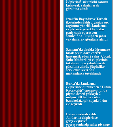
ekiplerinin sıkı takibi sonucu
kıskıvrak yakalanarak
gözaltına alındı
İzmir’in Bayındır ve Torbalı
ilçelerinde silahlı organize suç
örgütüne yönelik Jandarma
ekiplerince gerçekleştirilen
geniş çaplı operasyon
sonucunda 10 şüpheli şahıs
yakalanarak gözaltına alındı
Samsun’da okulda öğretmene
bıçak çekip darp ederek
hastanelik eden 2 şahıs, Çocuk
Şube Müdürlüğü ekiplerinin
takibi sonucu yakalanarak
gözaltına alındı. Şüpheliler
sevk edildikleri adli
makamlarca tutuklandı
Bursa’da Jandarma
ekiplerince düzenlenen “Tütün
Kaçakçılığı” operasyonunda
piyasa değeri yaklaşık 2
milyon 300 bin lira olan
bandrolsüz çok sayıda ürün
ele geçirildi
Hatay merkezli 2 ilde
Jandarma ekiplerince
gerçekleştirilen
operasyonlarda sahte piyango