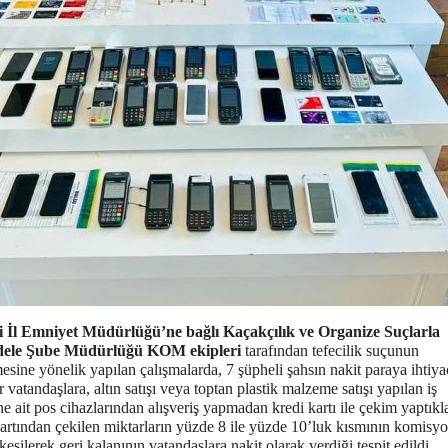
i İl Emniyet Müdürlüğü’ne bağlı Kaçakçılık ve Organize Suçlarla
ele Şube Müdürlüğü KOM ekipleri
tarafından tefecilik suçunun
sine yönelik yapılan çalışmalarda, 7 şüpheli şahsın nakit paraya ihtiya
vatandaşlara, altın satışı veya toptan plastik malzeme satışı yapılan iş
ne ait pos cihazlarından alışveriş yapmadan kredi kartı ile çekim yaptıkl
kartından çekilen miktarların yüzde 8 ile yüzde 10’luk kısmının komisy
kesilerek geri kalanının vatandaşlara nakit olarak verdiği tespit edildi.