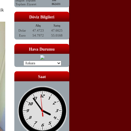
Bugün Toplam
108
Toplam Ziyaret
862431
lik
Döviz Bilgileri
Alış
Satış
Dolar
47.4723
47.6625
Euro
54.7972
55.0168
Hava Durumu
Saat