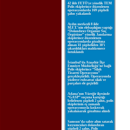
42 ilde FETÖ'ye yönelik TEM
Polis ekiplerince düzenlenen
operasyonlarda 169 şüpheli
şahıs yakalandı
Aydın merkezli 8 ilde
M.F.T.’nin elebaşılığını yaptığı
“Dolandırıcı Organize Suç
Örgütüne” yönelik Jandarma
ekiplerince düzenlenen
operasyonlarda gözaltına
alınan 41 şüpheliden 38’i
çıkarıldıkları mahkemece
tutuklandı
İstanbul’da Ataşehir İlçe
Emniyet Müdürlüğü’ne bağlı
Polis ekiplerince “Silah
Ticareti Operasyonu”
gerçekleştirildi. Operasyonda
yüzlerce ruhsatsız silah ve
parçaları ele geçirildi
Adana’nın Yüreğir ilçesinde
“GASP” suçuna karıştığı
belirlenen şüpheli 2 şahıs, polis
ekiplerinin eş zamanlı
operasyonuyla kıskıvrak
yakalanarak gözaltına alındı
Samsun’da sahte altın satarak
kuyumcuları dolandıran
şüpheli 2 şahıs, Polis