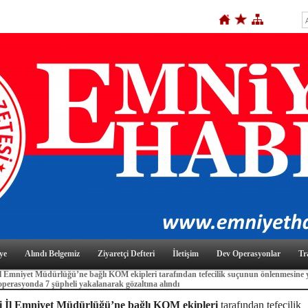
ye
Alındı Belgemiz
Ziyaretçi Defteri
İletişim
Dev Operasyonlar
Tr
İl Emniyet Müdürlüğü’ne bağlı KOM ekipleri tarafından tefecilik suçunun önlenmesine 
operasyonda 7 şüpheli yakalanarak gözaltına alındı
i İl Emniyet Müdürlüğü’ne bağlı KOM ekipleri
tarafından tefecilik