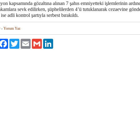
yon kapsamında gözaltına alınan 7 şahıs emniyetteki işlemlerinin ardın
akamlara sevk edilirken, şüphelilerden 4’ü tutuklanarak cezaevine gönde
 ise adli kontrol şartıyla serbest bırakıldı.
r
-
Yorum Yaz
aylaş
Facebook
Twitter
Email
Gmail
LinkedIn