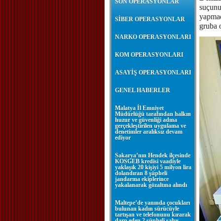
SON OPERASYONLAR
suçunu
yapmad
SİBER OPERASYONLAR
gruba 
NARKO OPERASYONLARI
KOM OPERASYONLARI
ASAYİŞ OPERASYONLARI
GENEL HABERLER
Malatya İl Emniyet
Müdürlüğü tarafından halkın
huzur ve güvenliği adına
gerçekleştirilen uygulama ve
denetimler aralıksız devam
ediyor
Sakarya’nın Hendek ilçesinde
KOSGEB kredisi vaadiyle
yaklaşık 20 kişiyi 5 milyon lira
dolandıran 8 şüpheli
jandarma ekiplerince
yakalanarak gözaltına alındı
Maltepe’de yanında çocukları
bulunan kadın sürücüyle
tartışan ve telefonunu kırarak
darp eden 2 şüpheli şahıs,