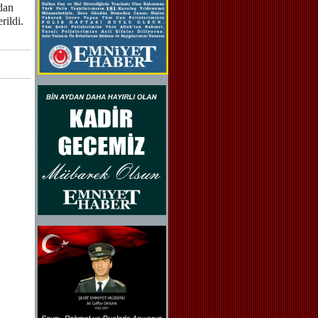
dan
rildi.