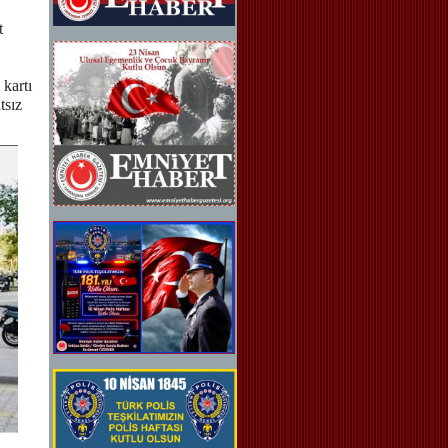
t
 kartı
tsız