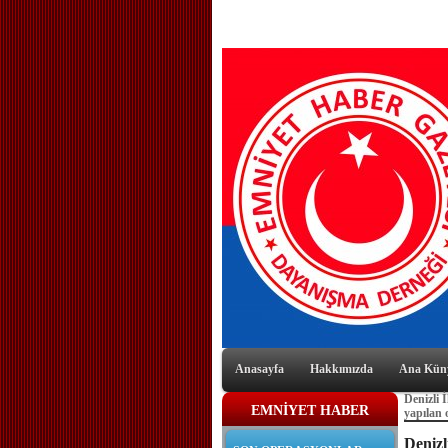
Anasayfa
Hakkımızda
Ana Kün
Denizli 
EMNİYET HABER
yapılan 
Denizl