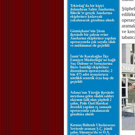
Tekirdağ’da bir kişiyi
Şüpheli
dolandıran Sahte Jandarma,
Bilecik’te gerçek Jandarma
edilir
ekiplerince kıskıvrak
operasy
yakalanarak gözaltına alındı
aramala
Gümüşhane’nin Şiran
ve kred
ilçesinde bir şahsın evine
tabanca
Jandarma ekiplerince yapılan
operasyonda çok sayıda silah
ve mühimmat ele geçirildi
İzmir’de Karabağlar İlçe
Emniyet Müdürlüğü’ne bağlı
Suç Önleme ve Soruşturma
Büro Amirliği ekiplerince
düzenlenen operasyonda; 2
bin 475 adet uyuşturucu
nitelikli sentetik ecza hap ele
geçirildi
Adana’nın Yüreğir ilçesinde
meydana gelen silahlı saldırı
olayının faili olan şüpheli 2
şahıs, Polis Özel Harekat
destekli yapılan eş zamanlı
operasyonla yakalanarak
gözaltına alındı
Kırmızı Bültenle Uluslararası
Seviyede aranan Ş.Ç. isimli
şahıs Almanya'da ve Ö.A.