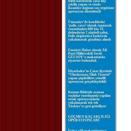
bileti bastırarak yasa dışı
çekiliş yapan ve sözde
ikramiye dağıtan suç örgütüne
operasyon düzenlendi
Ümraniye’de kendilerini
‘polis, savcı’ olarak tanıtarak
vatandaşları 600 bin TL
dolandıran 2 şüpheli şahıs,
Polis ekiplerince kıskıvrak
yakalanarak gözaltına alındı
Emniyet Haber olarak AK
Parti Milletvekili Seydi
GÜLSOY’a makamında
ziyarette bulunduk
Diyarbakır’ın Çınar ilçesinde
“Uluslararası Silah Ticareti”
yapan şüphelilere yönelik
operasyon gerçekleştirildi
Kırmızı Bültenle aranan
suçlular yurtdışında yapılan
ortak operasyonlarla
yakalanarak tek tek
Türkiye’ye geri getiriliyor
GÖÇMEN KAÇAKÇILIĞI
OPERASYONLARI
İtalya adli makamlarınca;