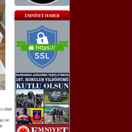
EMNİYET HABER
cı olan
arı ve
on