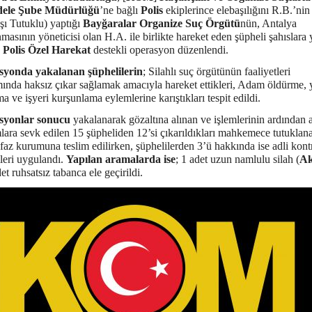
ele Şube Müdürlüğü
’ne bağlı
Polis
ekiplerince elebaşılığını R.B.’nin
şı Tutuklu) yaptığı
Bayğaralar Organize Suç Örgütü
nün, Antalya
masının yöneticisi olan H.A. ile birlikte hareket eden şüpheli şahıslara 
]
Polis Özel Harekat
destekli operasyon düzenlendi.
yonda yakalanan şüphelilerin
; Silahlı suç örgütünün faaliyetleri
ında haksız çıkar sağlamak amacıyla hareket ettikleri, Adam öldürme,
a ve işyeri kurşunlama eylemlerine karıştıkları tespit edildi.
syonlar sonucu
yakalanarak gözaltına alınan ve işlemlerinin ardından a
ara sevk edilen 15 şüpheliden 12’si çıkarıldıkları mahkemece tutuklan
faz kurumuna teslim edilirken, şüphelilerden 3’ü hakkında ise adli kont
eri uygulandı.
Yapılan aramalarda ise
; 1 adet uzun namlulu silah (
Ak
det ruhsatsız tabanca ele geçirildi.