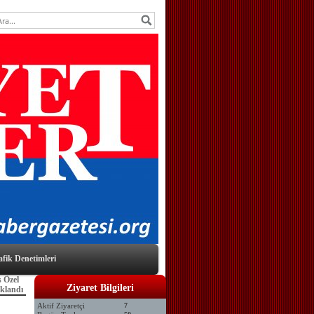
afik Denetimleri
 Özel
Ziyaret Bilgileri
uklandı
Aktif Ziyaretçi
7