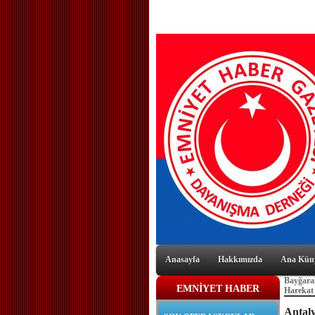
Anasayfa
Hakkımızda
Ana Kün
Bayğaral
EMNİYET HABER
Harekat 
Antal