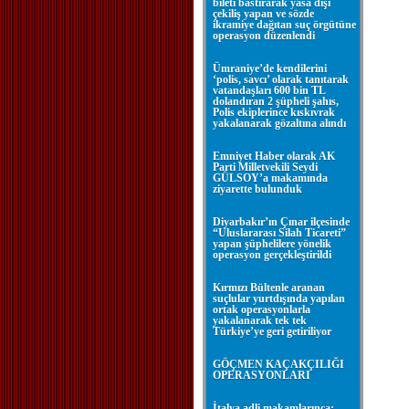
bileti bastırarak yasa dışı
çekiliş yapan ve sözde
ikramiye dağıtan suç örgütüne
operasyon düzenlendi
Ümraniye’de kendilerini
‘polis, savcı’ olarak tanıtarak
vatandaşları 600 bin TL
dolandıran 2 şüpheli şahıs,
Polis ekiplerince kıskıvrak
yakalanarak gözaltına alındı
Emniyet Haber olarak AK
Parti Milletvekili Seydi
GÜLSOY’a makamında
ziyarette bulunduk
Diyarbakır’ın Çınar ilçesinde
“Uluslararası Silah Ticareti”
yapan şüphelilere yönelik
operasyon gerçekleştirildi
Kırmızı Bültenle aranan
suçlular yurtdışında yapılan
ortak operasyonlarla
yakalanarak tek tek
Türkiye’ye geri getiriliyor
GÖÇMEN KAÇAKÇILIĞI
OPERASYONLARI
İtalya adli makamlarınca;