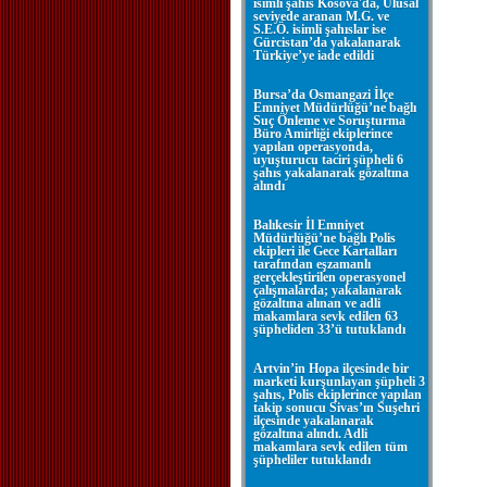
isimli şahıs Kosova'da, Ulusal
seviyede aranan M.G. ve
S.E.Ö. isimli şahıslar ise
Gürcistan’da yakalanarak
Türkiye’ye iade edildi
Bursa’da Osmangazi İlçe
Emniyet Müdürlüğü’ne bağlı
Suç Önleme ve Soruşturma
Büro Amirliği ekiplerince
yapılan operasyonda,
uyuşturucu taciri şüpheli 6
şahıs yakalanarak gözaltına
alındı
Balıkesir İl Emniyet
Müdürlüğü’ne bağlı Polis
ekipleri ile Gece Kartalları
tarafından eşzamanlı
gerçekleştirilen operasyonel
çalışmalarda; yakalanarak
gözaltına alınan ve adli
makamlara sevk edilen 63
şüpheliden 33’ü tutuklandı
Artvin’in Hopa ilçesinde bir
marketi kurşunlayan şüpheli 3
şahıs, Polis ekiplerince yapılan
takip sonucu Sivas’ın Suşehri
ilçesinde yakalanarak
gözaltına alındı. Adli
makamlara sevk edilen tüm
şüpheliler tutuklandı