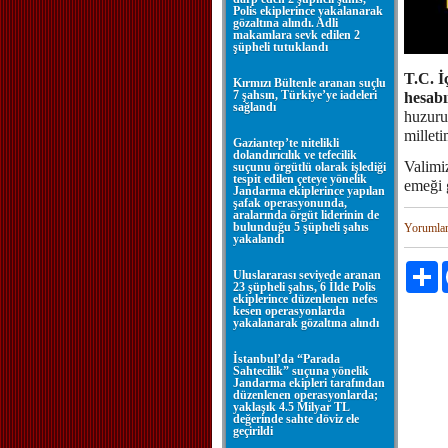
Polis ekiplerince yakalanarak
gözaltına alındı. Adli
makamlara sevk edilen 2
şüpheli tutuklandı
T.C. İ
Kırmızı Bültenle aranan suçlu
7 şahsın, Türkiye’ye iadeleri
hesab
sağlandı
huzuru
millet
Gaziantep’te nitelikli
dolandırıcılık ve tefecilik
Valimi
suçunu örgütlü olarak işlediği
tespit edilen çeteye yönelik
emeği g
Jandarma ekiplerince yapılan
şafak operasyonunda,
aralarında örgüt liderinin de
bulunduğu 5 şüpheli şahıs
Yorumla
yakalandı
P
Uluslararası seviyede aranan
23 şüpheli şahıs, 6 İlde Polis
ekiplerince düzenlenen nefes
kesen operasyonlarda
yakalanarak gözaltına alındı
İstanbul’da “Parada
Sahtecilik” suçuna yönelik
Jandarma ekipleri tarafından
düzenlenen operasyonlarda;
yaklaşık 4.5 Milyar TL
değerinde sahte döviz ele
geçirildi