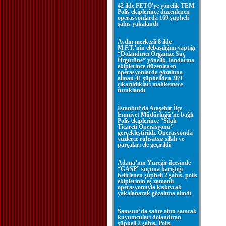
42 ilde FETÖ'ye yönelik TEM
Polis ekiplerince düzenlenen
operasyonlarda 169 şüpheli
şahıs yakalandı
Aydın merkezli 8 ilde
M.F.T.’nin elebaşılığını yaptığı
“Dolandırıcı Organize Suç
Örgütüne” yönelik Jandarma
ekiplerince düzenlenen
operasyonlarda gözaltına
alınan 41 şüpheliden 38’i
çıkarıldıkları mahkemece
tutuklandı
İstanbul’da Ataşehir İlçe
Emniyet Müdürlüğü’ne bağlı
Polis ekiplerince “Silah
Ticareti Operasyonu”
gerçekleştirildi. Operasyonda
yüzlerce ruhsatsız silah ve
parçaları ele geçirildi
Adana’nın Yüreğir ilçesinde
“GASP” suçuna karıştığı
belirlenen şüpheli 2 şahıs, polis
ekiplerinin eş zamanlı
operasyonuyla kıskıvrak
yakalanarak gözaltına alındı
Samsun’da sahte altın satarak
kuyumcuları dolandıran
şüpheli 2 şahıs, Polis