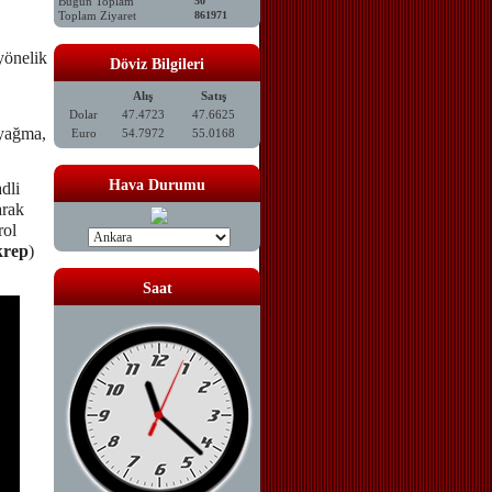
Bugün Toplam
50
Toplam Ziyaret
861971
yönelik
Döviz Bilgileri
Alış
Satış
Dolar
47.4723
47.6625
 yağma,
Euro
54.7972
55.0168
Hava Durumu
dli
arak
rol
rep
)
Saat