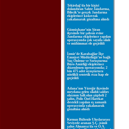
Tekirdağ’da bir kişiyi
dolandıran Sahte Jandarma,
Bilecik’te gerçek Jandarma
ekiplerince kıskıvrak
yakalanarak gözaltına alındı
Gümüşhane’nin Şiran
ilçesinde bir şahsın evine
Jandarma ekiplerince yapılan
operasyonda çok sayıda silah
ve mühimmat ele geçirildi
İzmir’de Karabağlar İlçe
Emniyet Müdürlüğü’ne bağlı
Suç Önleme ve Soruşturma
Büro Amirliği ekiplerince
düzenlenen operasyonda; 2
bin 475 adet uyuşturucu
nitelikli sentetik ecza hap ele
geçirildi
Adana’nın Yüreğir ilçesinde
meydana gelen silahlı saldırı
olayının faili olan şüpheli 2
şahıs, Polis Özel Harekat
destekli yapılan eş zamanlı
operasyonla yakalanarak
gözaltına alındı
Kırmızı Bültenle Uluslararası
Seviyede aranan Ş.Ç. isimli
şahıs Almanya'da ve Ö.A.