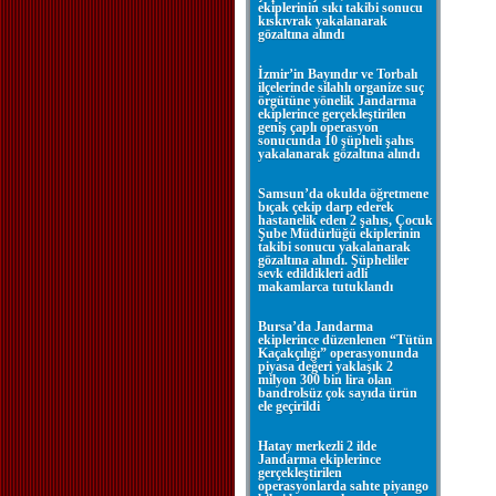
ekiplerinin sıkı takibi sonucu
kıskıvrak yakalanarak
gözaltına alındı
İzmir’in Bayındır ve Torbalı
ilçelerinde silahlı organize suç
örgütüne yönelik Jandarma
ekiplerince gerçekleştirilen
geniş çaplı operasyon
sonucunda 10 şüpheli şahıs
yakalanarak gözaltına alındı
Samsun’da okulda öğretmene
bıçak çekip darp ederek
hastanelik eden 2 şahıs, Çocuk
Şube Müdürlüğü ekiplerinin
takibi sonucu yakalanarak
gözaltına alındı. Şüpheliler
sevk edildikleri adli
makamlarca tutuklandı
Bursa’da Jandarma
ekiplerince düzenlenen “Tütün
Kaçakçılığı” operasyonunda
piyasa değeri yaklaşık 2
milyon 300 bin lira olan
bandrolsüz çok sayıda ürün
ele geçirildi
Hatay merkezli 2 ilde
Jandarma ekiplerince
gerçekleştirilen
operasyonlarda sahte piyango