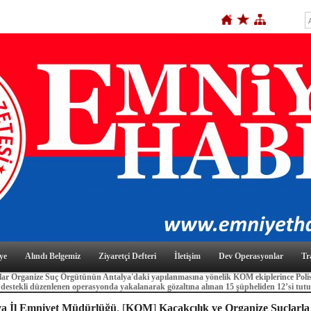
ye
Alındı Belgemiz
Ziyaretçi Defteri
İletişim
Dev Operasyonlar
Tr
ar Organize Suç Örgütünün Antalya'daki yapılanmasına yönelik KOM ekiplerince Polis
destekli düzenlenen operasyonda yakalanarak gözaltına alınan 15 şüpheliden 12’si tut
ya İl Emniyet Müdürlüğü
, [
KOM
]
Kaçakçılık ve Organize Suçlarla