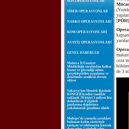
SON OPERASYONLAR
Mücad
(Yurtdı
SİBER OPERASYONLAR
yapılan
[
PÖH
NARKO OPERASYONLARI
Operas
KOM OPERASYONLARI
kapsam
yaralam
ASAYİŞ OPERASYONLARI
Opera
GENEL HABERLER
makaml
ceza in
Malatya İl Emniyet
hüküml
Müdürlüğü tarafından halkın
huzur ve güvenliği adına
ile 3 a
gerçekleştirilen uygulama ve
denetimler aralıksız devam
ediyor
Sakarya’nın Hendek ilçesinde
KOSGEB kredisi vaadiyle
yaklaşık 20 kişiyi 5 milyon lira
dolandıran 8 şüpheli
jandarma ekiplerince
yakalanarak gözaltına alındı
Maltepe’de yanında çocukları
bulunan kadın sürücüyle
tartışan ve telefonunu kırarak
darp eden 2 şüpheli şahıs,