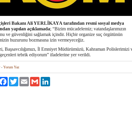
çişleri Bakanı Ali YERLİKAYA tarafından resmi sosyal medya
ından yapılan açıklamada
; “Bizim mücadelemiz; vatandaşlarımızın
nu ve güvenliğini sağlamak içindir. Hiçbir organize suç örgütünün
imizin huzurunu bozmasına izin vermeyeceğiz.
zi, Başsavcılığımızı, İl Emniyet Müdürümüzü, Kahraman Polislerimizi 
eçenleri tebrik ediyorum” ifadelerine yer verildi.
r
-
Yorum Yaz
aylaş
Facebook
Twitter
Email
Gmail
LinkedIn