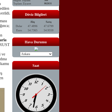
Bugün Toplam
308
n
Toplam Ziyaret
862631
edilen
erildi.
Döviz Bilgileri
nması
Alış
Satış
ğınca;
Dolar
47.4896
47.6799
Euro
54.7365
54.9559
en
arla
Hava Durumu
KTRUST
i ve
adına
e kamu
Saat
eş
en