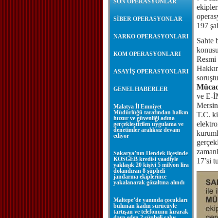
SON OPERASYONLAR
ekipler
operas
SİBER OPERASYONLAR
197 şah
NARKO OPERASYONLARI
Sahte b
konusuy
KOM OPERASYONLARI
Resmi 
Hakkın
ASAYİŞ OPERASYONLARI
soruşt
Mücad
GENEL HABERLER
ve E-İ
Mersin,
Malatya İl Emniyet
Müdürlüğü tarafından halkın
T.C. ki
huzur ve güvenliği adına
elektr
gerçekleştirilen uygulama ve
denetimler aralıksız devam
kurumla
ediyor
gerçekl
zamanl
Sakarya’nın Hendek ilçesinde
KOSGEB kredisi vaadiyle
17’si t
yaklaşık 20 kişiyi 5 milyon lira
dolandıran 8 şüpheli
jandarma ekiplerince
yakalanarak gözaltına alındı
Maltepe’de yanında çocukları
bulunan kadın sürücüyle
tartışan ve telefonunu kırarak
darp eden 2 şüpheli şahıs,