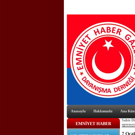
Anasayfa
Hakkımızda
Ana Kün
Sahte Dip
EMNİYET HABER
operasyo
7 Oca