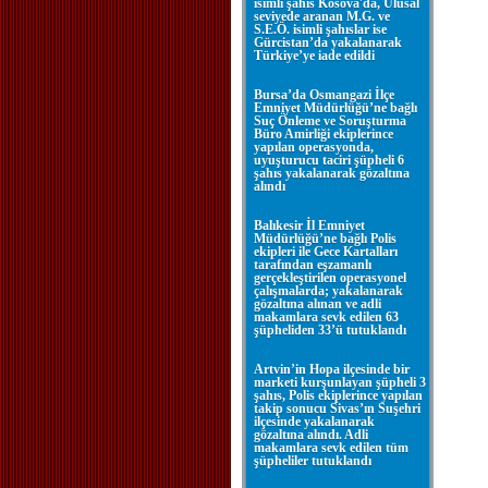
isimli şahıs Kosova'da, Ulusal
seviyede aranan M.G. ve
S.E.Ö. isimli şahıslar ise
Gürcistan’da yakalanarak
Türkiye’ye iade edildi
Bursa’da Osmangazi İlçe
Emniyet Müdürlüğü’ne bağlı
Suç Önleme ve Soruşturma
Büro Amirliği ekiplerince
yapılan operasyonda,
uyuşturucu taciri şüpheli 6
şahıs yakalanarak gözaltına
alındı
Balıkesir İl Emniyet
Müdürlüğü’ne bağlı Polis
ekipleri ile Gece Kartalları
tarafından eşzamanlı
gerçekleştirilen operasyonel
çalışmalarda; yakalanarak
gözaltına alınan ve adli
makamlara sevk edilen 63
şüpheliden 33’ü tutuklandı
Artvin’in Hopa ilçesinde bir
marketi kurşunlayan şüpheli 3
şahıs, Polis ekiplerince yapılan
takip sonucu Sivas’ın Suşehri
ilçesinde yakalanarak
gözaltına alındı. Adli
makamlara sevk edilen tüm
şüpheliler tutuklandı