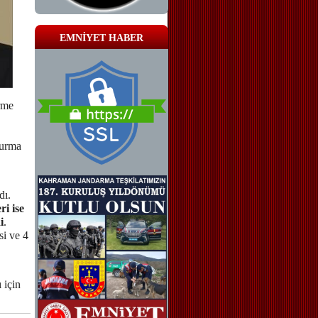
EMNİYET HABER
rme
turma
dı.
ri ise
i
.
si ve 4
 için