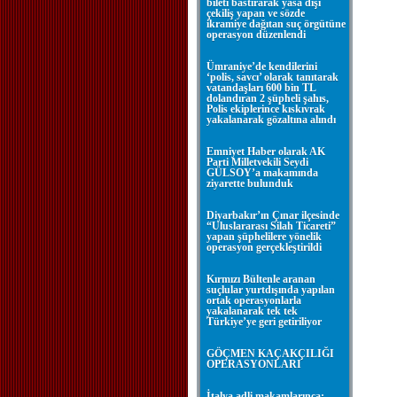
bileti bastırarak yasa dışı
çekiliş yapan ve sözde
ikramiye dağıtan suç örgütüne
operasyon düzenlendi
Ümraniye’de kendilerini
‘polis, savcı’ olarak tanıtarak
vatandaşları 600 bin TL
dolandıran 2 şüpheli şahıs,
Polis ekiplerince kıskıvrak
yakalanarak gözaltına alındı
Emniyet Haber olarak AK
Parti Milletvekili Seydi
GÜLSOY’a makamında
ziyarette bulunduk
Diyarbakır’ın Çınar ilçesinde
“Uluslararası Silah Ticareti”
yapan şüphelilere yönelik
operasyon gerçekleştirildi
Kırmızı Bültenle aranan
suçlular yurtdışında yapılan
ortak operasyonlarla
yakalanarak tek tek
Türkiye’ye geri getiriliyor
GÖÇMEN KAÇAKÇILIĞI
OPERASYONLARI
İtalya adli makamlarınca;