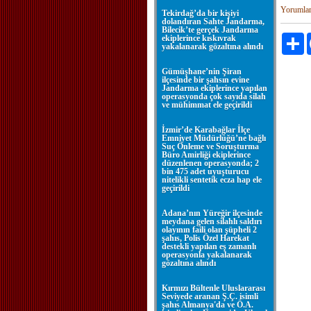
Yorumla
Tekirdağ’da bir kişiyi
dolandıran Sahte Jandarma,
Bilecik’te gerçek Jandarma
ekiplerince kıskıvrak
P
yakalanarak gözaltına alındı
Gümüşhane’nin Şiran
ilçesinde bir şahsın evine
Jandarma ekiplerince yapılan
operasyonda çok sayıda silah
ve mühimmat ele geçirildi
İzmir’de Karabağlar İlçe
Emniyet Müdürlüğü’ne bağlı
Suç Önleme ve Soruşturma
Büro Amirliği ekiplerince
düzenlenen operasyonda; 2
bin 475 adet uyuşturucu
nitelikli sentetik ecza hap ele
geçirildi
Adana’nın Yüreğir ilçesinde
meydana gelen silahlı saldırı
olayının faili olan şüpheli 2
şahıs, Polis Özel Harekat
destekli yapılan eş zamanlı
operasyonla yakalanarak
gözaltına alındı
Kırmızı Bültenle Uluslararası
Seviyede aranan Ş.Ç. isimli
şahıs Almanya'da ve Ö.A.