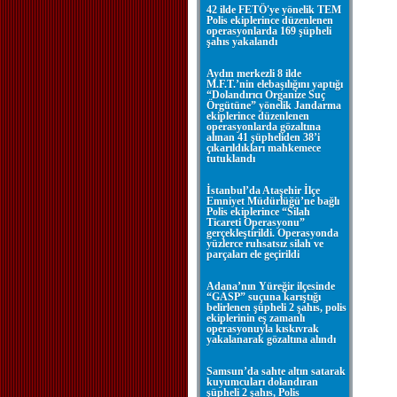
42 ilde FETÖ'ye yönelik TEM
Polis ekiplerince düzenlenen
operasyonlarda 169 şüpheli
şahıs yakalandı
Aydın merkezli 8 ilde
M.F.T.’nin elebaşılığını yaptığı
“Dolandırıcı Organize Suç
Örgütüne” yönelik Jandarma
ekiplerince düzenlenen
operasyonlarda gözaltına
alınan 41 şüpheliden 38’i
çıkarıldıkları mahkemece
tutuklandı
İstanbul’da Ataşehir İlçe
Emniyet Müdürlüğü’ne bağlı
Polis ekiplerince “Silah
Ticareti Operasyonu”
gerçekleştirildi. Operasyonda
yüzlerce ruhsatsız silah ve
parçaları ele geçirildi
Adana’nın Yüreğir ilçesinde
“GASP” suçuna karıştığı
belirlenen şüpheli 2 şahıs, polis
ekiplerinin eş zamanlı
operasyonuyla kıskıvrak
yakalanarak gözaltına alındı
Samsun’da sahte altın satarak
kuyumcuları dolandıran
şüpheli 2 şahıs, Polis