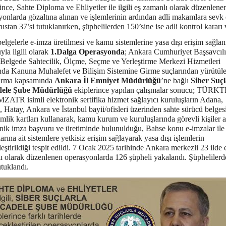
ince, Sahte Diploma ve Ehliyetler ile ilgili eş zamanlı olarak düzenlene
yonlarda gözaltına alınan ve işlemlerinin ardından adli makamlara sevk 
ıstan 37’si tutuklanırken, şüphelilerden 150’sine ise adli kontrol kararı v
elgelerle e-imza üretilmesi ve kamu sistemlerine yasa dışı erişim sağla
la ilgili olarak
1.Dalga Operasyonda
; Ankara Cumhuriyet Başsavcılı
Belgede Sahtecilik, Ölçme, Seçme ve Yerleştirme Merkezi Hizmetleri
da Kanuna Muhalefet ve Bilişim Sistemine Girme suçlarından yürütül
urma kapsamında
Ankara İl Emniyet Müdürlüğü
’ne bağlı
Siber Suçl
ele Şube Müdürlüğü
ekiplerince yapılan çalışmalar sonucu; TÜR
MZATR isimli elektronik sertifika hizmet sağlayıcı kuruluşların Adana,
 Hatay, Ankara ve İstanbul bayii/ofisleri üzerinden sahte sürücü belges
mlik kartları kullanarak, kamu kurum ve kuruluşlarında görevli kişiler 
onik imza başvuru ve üretiminde bulunulduğu, Bahse konu e-imzalar il
rına ait sistemlere yetkisiz erişim sağlayarak yasa dışı işlemlerin
eştirildiği tespit edildi. 7 Ocak 2025 tarihinde Ankara merkezli 23 ilde 
ı olarak düzenlenen operasyonlarda 126 şüpheli yakalandı. Şüphelilerd
utuklandı.