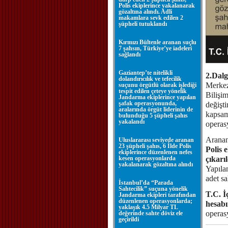
Polis ekiplerince yakalanarak
gözaltına alındı. Adli
makamlara sevk edilen 2
şüpheli tutuklandı
Kırmızı Bültenle aranan suçlu
7 şahsın, Türkiye’ye iadeleri
sağlandı
Gaziantep’te nitelikli
2.Dal
dolandırıcılık ve tefecilik
Merkez
suçunu örgütlü olarak işlediği
tespit edilen çeteye yönelik
Bilişi
Jandarma ekiplerince yapılan
şafak operasyonunda,
değişt
aralarında örgüt liderinin de
kapsam
bulunduğu 5 şüpheli şahıs
yakalandı
operasy
Aranan
Uluslararası seviyede aranan
23 şüpheli şahıs, 6 İlde Polis
Polis 
ekiplerince düzenlenen nefes
kesen operasyonlarda
çıkarı
yakalanarak gözaltına alındı
Yapıla
adet sa
İstanbul’da “Parada
Sahtecilik” suçuna yönelik
T.C. İ
Jandarma ekipleri tarafından
düzenlenen operasyonlarda;
hesab
yaklaşık 4.5 Milyar TL
operasy
değerinde sahte döviz ele
geçirildi