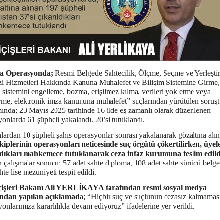
ga Operasyonda;
Resmi Belgede Sahtecilik, Ölçme, Seçme ve Yerleşti
i Hizmetleri Hakkında Kanuna Muhalefet ve Bilişim Sistemine Girme,
m sistemini engelleme, bozma, erişilmez kılma, verileri yok etme veya
irme, elektronik imza kanununa muhalefet” suçlarından yürütülen soruş
ında; 23 Mayıs 2025 tarihinde 16 ilde eş zamanlı olarak düzenlenen
onlarda 61 şüpheli yakalandı. 20’si tutuklandı.
lardan 10 şüpheli şahıs operasyonlar sonrası yakalanarak gözaltına alın
ekiplerinin operasyonları neticesinde suç örgütü çökertilirken, üyele
ldıkları mahkemece tutuklanarak ceza infaz kurumuna teslim edild
n çalışmalar sonucu; 57 adet sahte diploma, 108 adet sahte sürücü belge
hte lise mezuniyeti tespit edildi.
çişleri Bakanı Ali YERLİKAYA tarafından resmi sosyal medya
ından yapılan açıklamada
; “Hiçbir suç ve suçlunun cezasız kalmaması
onlarımıza kararlılıkla devam ediyoruz” ifadelerine yer verildi.