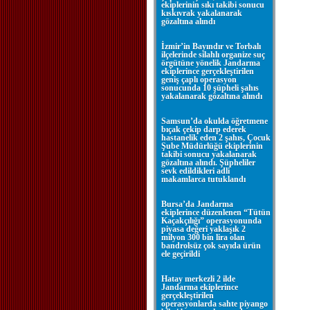
ekiplerinin sıkı takibi sonucu
kıskıvrak yakalanarak
gözaltına alındı
İzmir’in Bayındır ve Torbalı
ilçelerinde silahlı organize suç
örgütüne yönelik Jandarma
ekiplerince gerçekleştirilen
geniş çaplı operasyon
sonucunda 10 şüpheli şahıs
yakalanarak gözaltına alındı
Samsun’da okulda öğretmene
bıçak çekip darp ederek
hastanelik eden 2 şahıs, Çocuk
Şube Müdürlüğü ekiplerinin
takibi sonucu yakalanarak
gözaltına alındı. Şüpheliler
sevk edildikleri adli
makamlarca tutuklandı
Bursa’da Jandarma
ekiplerince düzenlenen “Tütün
Kaçakçılığı” operasyonunda
piyasa değeri yaklaşık 2
milyon 300 bin lira olan
bandrolsüz çok sayıda ürün
ele geçirildi
Hatay merkezli 2 ilde
Jandarma ekiplerince
gerçekleştirilen
operasyonlarda sahte piyango