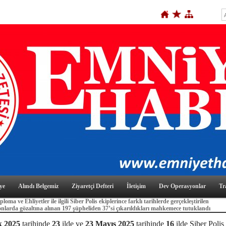
ye
Alındı Belgemiz
Ziyaretçi Defteri
İletişim
Dev Operasyonlar
Tr
loma ve Ehliyetler ile ilgili Siber Polis ekiplerince farklı tarihlerde gerçekleştirilen
nlarda gözaltına alınan 197 şüpheliden 37’si çıkarıldıkları mahkemece tutuklandı
k 2025
tarihinde
23
ilde ve
23 Mayıs 2025
tarihinde
16
ilde Siber Polis