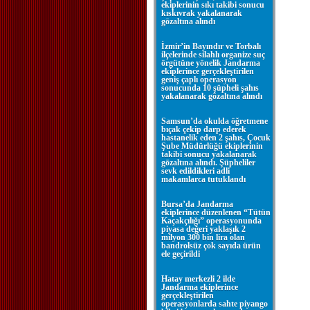
ekiplerinin sıkı takibi sonucu
kıskıvrak yakalanarak
gözaltına alındı
İzmir’in Bayındır ve Torbalı
ilçelerinde silahlı organize suç
örgütüne yönelik Jandarma
ekiplerince gerçekleştirilen
geniş çaplı operasyon
sonucunda 10 şüpheli şahıs
yakalanarak gözaltına alındı
Samsun’da okulda öğretmene
bıçak çekip darp ederek
hastanelik eden 2 şahıs, Çocuk
Şube Müdürlüğü ekiplerinin
takibi sonucu yakalanarak
gözaltına alındı. Şüpheliler
sevk edildikleri adli
makamlarca tutuklandı
Bursa’da Jandarma
ekiplerince düzenlenen “Tütün
Kaçakçılığı” operasyonunda
piyasa değeri yaklaşık 2
milyon 300 bin lira olan
bandrolsüz çok sayıda ürün
ele geçirildi
Hatay merkezli 2 ilde
Jandarma ekiplerince
gerçekleştirilen
operasyonlarda sahte piyango