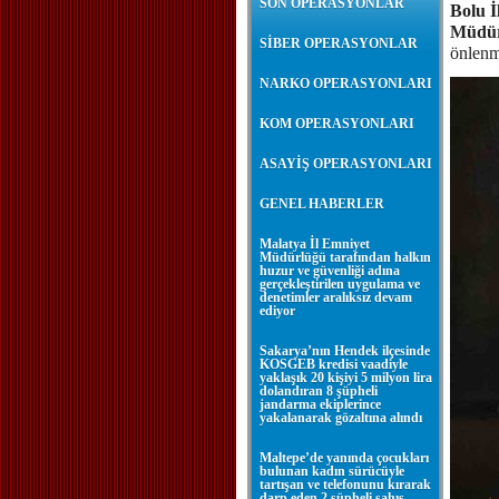
SON OPERASYONLAR
Bolu İ
Müdür
SİBER OPERASYONLAR
önlenm
NARKO OPERASYONLARI
KOM OPERASYONLARI
ASAYİŞ OPERASYONLARI
GENEL HABERLER
Malatya İl Emniyet
Müdürlüğü tarafından halkın
huzur ve güvenliği adına
gerçekleştirilen uygulama ve
denetimler aralıksız devam
ediyor
Sakarya’nın Hendek ilçesinde
KOSGEB kredisi vaadiyle
yaklaşık 20 kişiyi 5 milyon lira
dolandıran 8 şüpheli
jandarma ekiplerince
yakalanarak gözaltına alındı
Maltepe’de yanında çocukları
bulunan kadın sürücüyle
tartışan ve telefonunu kırarak
darp eden 2 şüpheli şahıs,