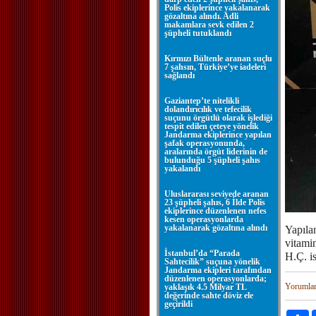
Polis ekiplerince yakalanarak
gözaltına alındı. Adli
makamlara sevk edilen 2
şüpheli tutuklandı
Kırmızı Bültenle aranan suçlu
7 şahsın, Türkiye’ye iadeleri
sağlandı
Gaziantep’te nitelikli
dolandırıcılık ve tefecilik
suçunu örgütlü olarak işlediği
tespit edilen çeteye yönelik
Jandarma ekiplerince yapılan
şafak operasyonunda,
aralarında örgüt liderinin de
bulunduğu 5 şüpheli şahıs
yakalandı
Uluslararası seviyede aranan
23 şüpheli şahıs, 6 İlde Polis
ekiplerince düzenlenen nefes
kesen operasyonlarda
yakalanarak gözaltına alındı
Yapıla
vitamin
İstanbul’da “Parada
H.Ç. is
Sahtecilik” suçuna yönelik
Jandarma ekipleri tarafından
düzenlenen operasyonlarda;
Yorumla
yaklaşık 4.5 Milyar TL
değerinde sahte döviz ele
geçirildi
P