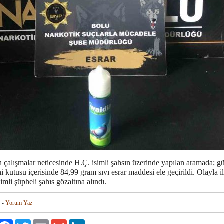
n çalışmalar neticesinde H.Ç. isimli şahsın üzerinde yapılan aramada; g
i kutusu içerisinde 84,99 gram sıvı esrar maddesi ele geçirildi. Olayla il
imli şüpheli şahıs gözaltına alındı.
r
-
Yorum Yaz
aylaş
Facebook
Twitter
Email
Gmail
LinkedIn