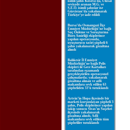
isimli şahıs Kosova'da, Ulusal
seviyede aranan M.G. ve
S.E.Ö. isimli şahıslar ise
Gürcistan’da yakalanarak
Türkiye’ye iade edildi
Bursa’da Osmangazi İlçe
Emniyet Müdürlüğü’ne bağlı
Suç Önleme ve Soruşturma
Büro Amirliği ekiplerince
yapılan operasyonda,
uyuşturucu taciri şüpheli 6
şahıs yakalanarak gözaltına
alındı
Balıkesir İl Emniyet
Müdürlüğü’ne bağlı Polis
ekipleri ile Gece Kartalları
tarafından eşzamanlı
gerçekleştirilen operasyonel
çalışmalarda; yakalanarak
gözaltına alınan ve adli
makamlara sevk edilen 63
şüpheliden 33’ü tutuklandı
Artvin’in Hopa ilçesinde bir
marketi kurşunlayan şüpheli 3
şahıs, Polis ekiplerince yapılan
takip sonucu Sivas’ın Suşehri
ilçesinde yakalanarak
gözaltına alındı. Adli
makamlara sevk edilen tüm
şüpheliler tutuklandı