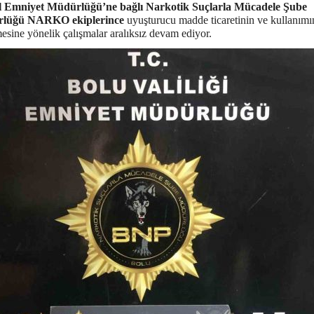
l Emniyet Müdürlüğü’ne bağlı Narkotik Suçlarla Mücadele Şube
lüğü NARKO ekiplerince
uyuşturucu madde ticaretinin ve kullanımı
esine yönelik çalışmalar aralıksız devam ediyor.