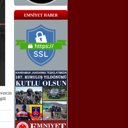
EMNİYET HABER
üvercin
gili