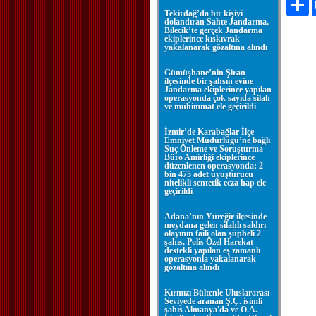
Tekirdağ’da bir kişiyi
dolandıran Sahte Jandarma,
Bilecik’te gerçek Jandarma
ekiplerince kıskıvrak
yakalanarak gözaltına alındı
Gümüşhane’nin Şiran
ilçesinde bir şahsın evine
Jandarma ekiplerince yapılan
operasyonda çok sayıda silah
ve mühimmat ele geçirildi
İzmir’de Karabağlar İlçe
Emniyet Müdürlüğü’ne bağlı
Suç Önleme ve Soruşturma
Büro Amirliği ekiplerince
düzenlenen operasyonda; 2
bin 475 adet uyuşturucu
nitelikli sentetik ecza hap ele
geçirildi
Adana’nın Yüreğir ilçesinde
meydana gelen silahlı saldırı
olayının faili olan şüpheli 2
şahıs, Polis Özel Harekat
destekli yapılan eş zamanlı
operasyonla yakalanarak
gözaltına alındı
Kırmızı Bültenle Uluslararası
Seviyede aranan Ş.Ç. isimli
şahıs Almanya'da ve Ö.A.