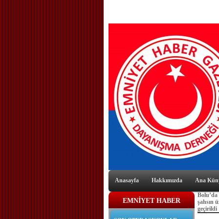
Anasayfa
Hakkımızda
Ana Kün
Bolu’da 
EMNİYET HABER
şahsın ü
geçirildi