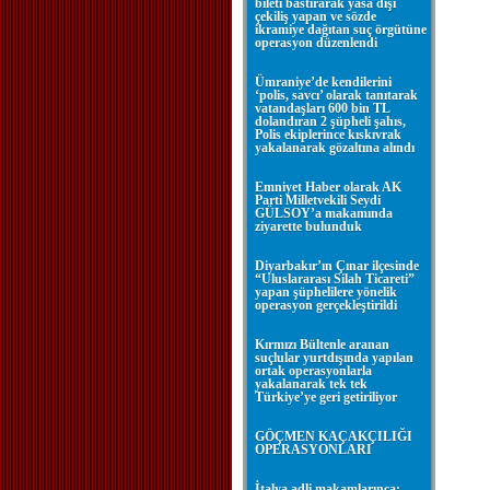
bileti bastırarak yasa dışı
çekiliş yapan ve sözde
ikramiye dağıtan suç örgütüne
operasyon düzenlendi
Ümraniye’de kendilerini
‘polis, savcı’ olarak tanıtarak
vatandaşları 600 bin TL
dolandıran 2 şüpheli şahıs,
Polis ekiplerince kıskıvrak
yakalanarak gözaltına alındı
Emniyet Haber olarak AK
Parti Milletvekili Seydi
GÜLSOY’a makamında
ziyarette bulunduk
Diyarbakır’ın Çınar ilçesinde
“Uluslararası Silah Ticareti”
yapan şüphelilere yönelik
operasyon gerçekleştirildi
Kırmızı Bültenle aranan
suçlular yurtdışında yapılan
ortak operasyonlarla
yakalanarak tek tek
Türkiye’ye geri getiriliyor
GÖÇMEN KAÇAKÇILIĞI
OPERASYONLARI
İtalya adli makamlarınca;