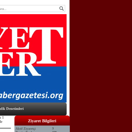
afik Denetimleri
n 1
Ziyaret Bilgileri
le
Aktif Ziyaretçi
3