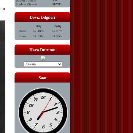
Bugün Toplam
330
Toplam Ziyaret
862995
nın
Döviz Bilgileri
Alış
Satış
Dolar
47.4896
47.6799
Euro
54.7365
54.9559
Hava Durumu
Saat