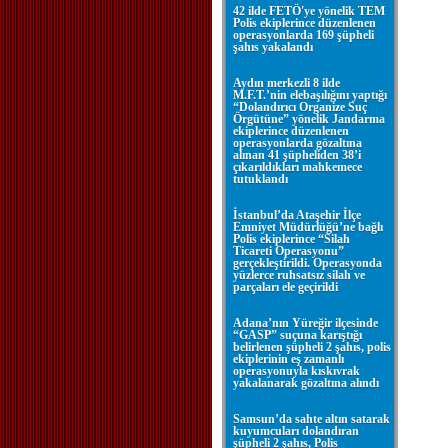
42 ilde FETÖ'ye yönelik TEM
Polis ekiplerince düzenlenen
operasyonlarda 169 şüpheli
şahıs yakalandı
Aydın merkezli 8 ilde
M.F.T.’nin elebaşılığını yaptığı
“Dolandırıcı Organize Suç
Örgütüne” yönelik Jandarma
ekiplerince düzenlenen
operasyonlarda gözaltına
alınan 41 şüpheliden 38’i
çıkarıldıkları mahkemece
tutuklandı
İstanbul’da Ataşehir İlçe
Emniyet Müdürlüğü’ne bağlı
Polis ekiplerince “Silah
Ticareti Operasyonu”
gerçekleştirildi. Operasyonda
yüzlerce ruhsatsız silah ve
parçaları ele geçirildi
Adana’nın Yüreğir ilçesinde
“GASP” suçuna karıştığı
belirlenen şüpheli 2 şahıs, polis
ekiplerinin eş zamanlı
operasyonuyla kıskıvrak
yakalanarak gözaltına alındı
Samsun’da sahte altın satarak
kuyumcuları dolandıran
şüpheli 2 şahıs, Polis