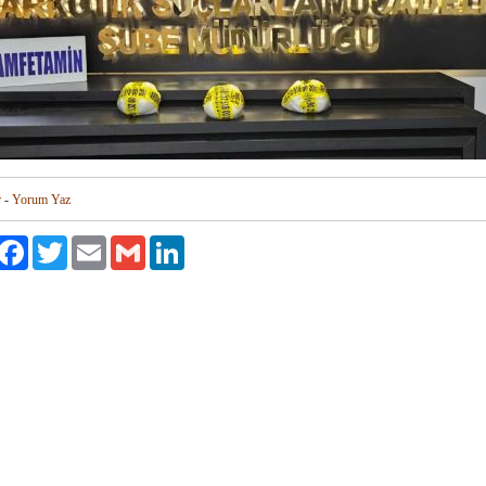
r
-
Yorum Yaz
aylaş
Facebook
Twitter
Email
Gmail
LinkedIn