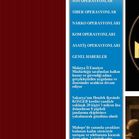
SON OPERASYONLAR
SİBER OPERASYONLAR
NARKO OPERASYONLARI
KOM OPERASYONLARI
ASAYİŞ OPERASYONLARI
GENEL HABERLER
Malatya İl Emniyet
Müdürlüğü tarafından halkın
huzur ve güvenliği adına
gerçekleştirilen uygulama ve
denetimler aralıksız devam
ediyor
Sakarya’nın Hendek ilçesinde
KOSGEB kredisi vaadiyle
yaklaşık 20 kişiyi 5 milyon lira
dolandıran 8 şüpheli
jandarma ekiplerince
yakalanarak gözaltına alındı
Maltepe’de yanında çocukları
bulunan kadın sürücüyle
tartışan ve telefonunu kırarak
darp eden 2 şüpheli şahıs,