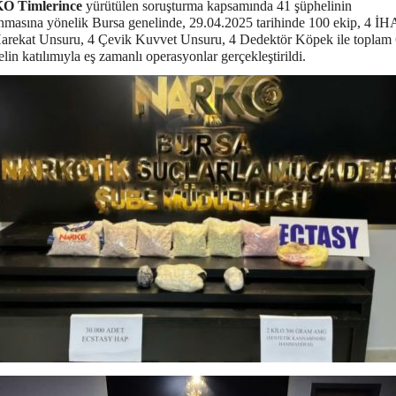
 Timlerince
yürütülen soruşturma kapsamında 41 şüphelinin
nmasına yönelik Bursa genelinde, 29.04.2025 tarihinde 100 ekip, 4 İH
arekat Unsuru, 4 Çevik Kuvvet Unsuru, 4 Dedektör Köpek ile toplam
lin katılımıyla eş zamanlı operasyonlar gerçekleştirildi.