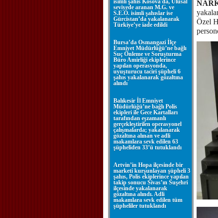
isimli şahıs Kosova'da, Ulusal
NARKO
seviyede aranan M.G. ve
yakala
S.E.Ö. isimli şahıslar ise
Gürcistan’da yakalanarak
Özel H
Türkiye’ye iade edildi
persone
Bursa’da Osmangazi İlçe
Emniyet Müdürlüğü’ne bağlı
Suç Önleme ve Soruşturma
Büro Amirliği ekiplerince
yapılan operasyonda,
uyuşturucu taciri şüpheli 6
şahıs yakalanarak gözaltına
alındı
Balıkesir İl Emniyet
Müdürlüğü’ne bağlı Polis
ekipleri ile Gece Kartalları
tarafından eşzamanlı
gerçekleştirilen operasyonel
çalışmalarda; yakalanarak
gözaltına alınan ve adli
makamlara sevk edilen 63
şüpheliden 33’ü tutuklandı
Artvin’in Hopa ilçesinde bir
marketi kurşunlayan şüpheli 3
şahıs, Polis ekiplerince yapılan
takip sonucu Sivas’ın Suşehri
ilçesinde yakalanarak
gözaltına alındı. Adli
makamlara sevk edilen tüm
şüpheliler tutuklandı