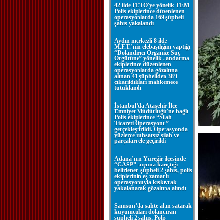
42 ilde FETÖ'ye yönelik TEM
Polis ekiplerince düzenlenen
operasyonlarda 169 şüpheli
şahıs yakalandı
Aydın merkezli 8 ilde
M.F.T.’nin elebaşılığını yaptığı
“Dolandırıcı Organize Suç
Örgütüne” yönelik Jandarma
ekiplerince düzenlenen
operasyonlarda gözaltına
alınan 41 şüpheliden 38’i
çıkarıldıkları mahkemece
tutuklandı
İstanbul’da Ataşehir İlçe
Emniyet Müdürlüğü’ne bağlı
Polis ekiplerince “Silah
Ticareti Operasyonu”
gerçekleştirildi. Operasyonda
yüzlerce ruhsatsız silah ve
parçaları ele geçirildi
Adana’nın Yüreğir ilçesinde
“GASP” suçuna karıştığı
belirlenen şüpheli 2 şahıs, polis
ekiplerinin eş zamanlı
operasyonuyla kıskıvrak
yakalanarak gözaltına alındı
Samsun’da sahte altın satarak
kuyumcuları dolandıran
şüpheli 2 şahıs, Polis