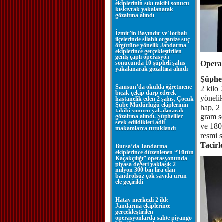
ekiplerinin sıkı takibi sonucu
kıskıvrak yakalanarak
gözaltına alındı
İzmir’in Bayındır ve Torbalı
ilçelerinde silahlı organize suç
örgütüne yönelik Jandarma
ekiplerince gerçekleştirilen
geniş çaplı operasyon
sonucunda 10 şüpheli şahıs
Opera
yakalanarak gözaltına alındı
Şüphel
Samsun’da okulda öğretmene
2 kilo 
bıçak çekip darp ederek
yönelik
hastanelik eden 2 şahıs, Çocuk
Şube Müdürlüğü ekiplerinin
hap, 2
takibi sonucu yakalanarak
gram se
gözaltına alındı. Şüpheliler
sevk edildikleri adli
ve 180 
makamlarca tutuklandı
resmi 
Tacirl
Bursa’da Jandarma
ekiplerince düzenlenen “Tütün
Kaçakçılığı” operasyonunda
piyasa değeri yaklaşık 2
milyon 300 bin lira olan
bandrolsüz çok sayıda ürün
ele geçirildi
Hatay merkezli 2 ilde
Jandarma ekiplerince
gerçekleştirilen
operasyonlarda sahte piyango