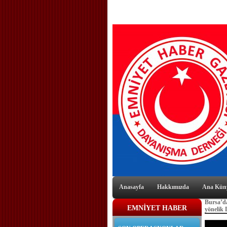
Anasayfa
Hakkımızda
Ana Kün
Bursa’da
EMNİYET HABER
yönelik