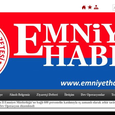
ye
Alındı Belgemiz
Ziyaretçi Defteri
İletişim
Dev Operasyonlar
Tr
 İl Emniyet Müdürlüğü’ne bağlı 600 personelin katılımıyla eş zamanlı olarak zehir tacir
 Dev Operasyon düzenlendi