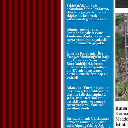
Tekirdağ’da bir kişiyi
dolandıran Sahte Jandarma,
Bilecik’te gerçek Jandarma
ekiplerince kıskıvrak
yakalanarak gözaltına alındı
Gümüşhane’nin Şiran
ilçesinde bir şahsın evine
Jandarma ekiplerince yapılan
operasyonda çok sayıda silah
ve mühimmat ele geçirildi
İzmir’de Karabağlar İlçe
Emniyet Müdürlüğü’ne bağlı
Suç Önleme ve Soruşturma
Büro Amirliği ekiplerince
düzenlenen operasyonda; 2
bin 475 adet uyuşturucu
nitelikli sentetik ecza hap ele
geçirildi
Adana’nın Yüreğir ilçesinde
meydana gelen silahlı saldırı
olayının faili olan şüpheli 2
şahıs, Polis Özel Harekat
destekli yapılan eş zamanlı
operasyonla yakalanarak
Bursa 
gözaltına alındı
Kurmak
Kırmızı Bültenle Uluslararası
Madde 
Seviyede aranan Ş.Ç. isimli
İstih
şahıs Almanya'da ve Ö.A.