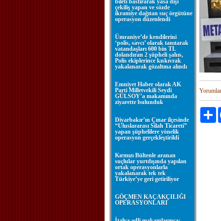
bileti bastırarak yasa dışı
çekiliş yapan ve sözde
ikramiye dağıtan suç örgütüne
operasyon düzenlendi
Ümraniye’de kendilerini
‘polis, savcı’ olarak tanıtarak
vatandaşları 600 bin TL
dolandıran 2 şüpheli şahıs,
Polis ekiplerince kıskıvrak
yakalanarak gözaltına alındı
Emniyet Haber olarak AK
Parti Milletvekili Seydi
Yorumla
GÜLSOY’a makamında
ziyarette bulunduk
P
Diyarbakır’ın Çınar ilçesinde
“Uluslararası Silah Ticareti”
yapan şüphelilere yönelik
operasyon gerçekleştirildi
Kırmızı Bültenle aranan
suçlular yurtdışında yapılan
ortak operasyonlarla
yakalanarak tek tek
Türkiye’ye geri getiriliyor
GÖÇMEN KAÇAKÇILIĞI
OPERASYONLARI
İtalya adli makamlarınca;