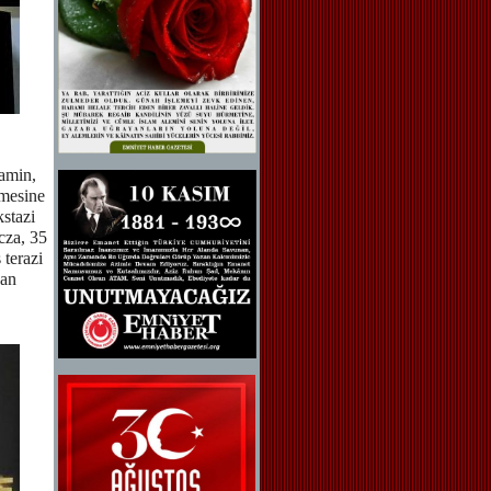
amin,
lmesine
kstazi
cza, 35
 terazi
dan