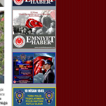
güt
ucu
ı
rlüğü