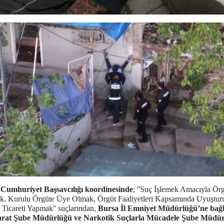
Cumhuriyet Başsavcılığı koordinesinde
; ''Suç İşlemek Amacıyla Ör
, Kurulu Örgüte Üye Olmak, Örgüt Faaliyetleri Kapsamında Uyuştur
Ticareti Yapmak'' suçlarından,
Bursa İl Emniyet Müdürlüğü’ne bağl
barat Şube Müdürlüğü ve Narkotik Suçlarla Mücadele Şube Müdü