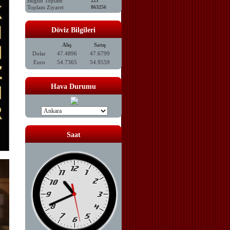
Bugün Toplam
221
Toplam Ziyaret
863256
Döviz Bilgileri
Alış
Satış
Dolar
47.4896
47.6799
Euro
54.7365
54.9559
Hava Durumu
Saat