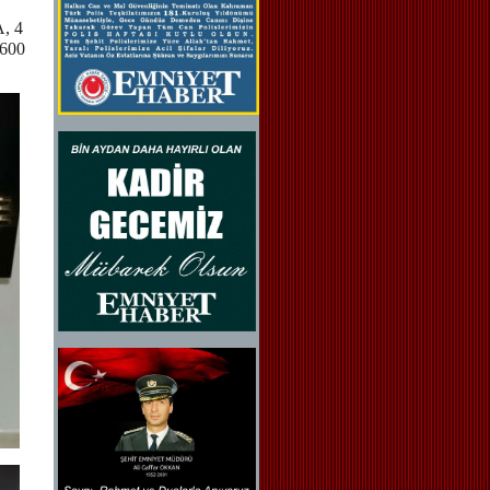
A, 4
 600