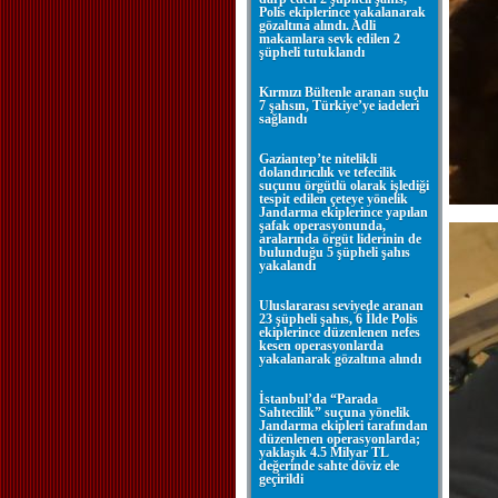
Polis ekiplerince yakalanarak
gözaltına alındı. Adli
makamlara sevk edilen 2
şüpheli tutuklandı
Kırmızı Bültenle aranan suçlu
7 şahsın, Türkiye’ye iadeleri
sağlandı
Gaziantep’te nitelikli
dolandırıcılık ve tefecilik
suçunu örgütlü olarak işlediği
tespit edilen çeteye yönelik
Jandarma ekiplerince yapılan
şafak operasyonunda,
aralarında örgüt liderinin de
bulunduğu 5 şüpheli şahıs
yakalandı
Uluslararası seviyede aranan
23 şüpheli şahıs, 6 İlde Polis
ekiplerince düzenlenen nefes
kesen operasyonlarda
yakalanarak gözaltına alındı
İstanbul’da “Parada
Sahtecilik” suçuna yönelik
Jandarma ekipleri tarafından
düzenlenen operasyonlarda;
yaklaşık 4.5 Milyar TL
değerinde sahte döviz ele
geçirildi