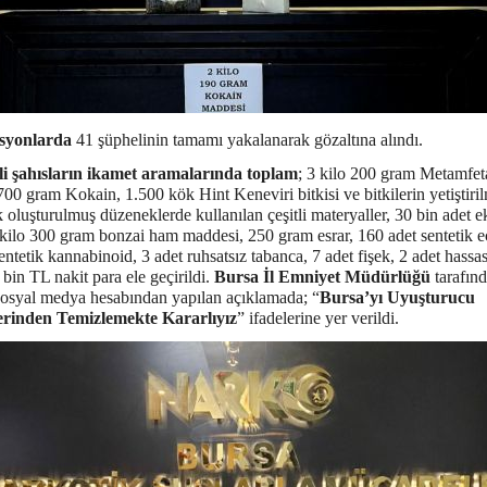
syonlarda
41 şüphelinin tamamı yakalanarak gözaltına alındı.
i şahısların ikamet aramalarında toplam
; 3 kilo 200 gram Metamfet
700 gram Kokain, 1.500 kök Hint Keneviri bitkisi ve bitkilerin yetiştiri
 oluşturulmuş düzeneklerde kullanılan çeşitli materyaller, 30 bin adet e
 kilo 300 gram bonzai ham maddesi, 250 gram esrar, 160 adet sentetik e
ntetik kannabinoid, 3 adet ruhsatsız tabanca, 7 adet fişek, 2 adet hassas
bin TL nakit para ele geçirildi.
Bursa İl Emniyet Müdürlüğü
tarafın
sosyal medya hesabından yapılan açıklamada; “
Bursa’yı Uyuşturucu
erinden Temizlemekte Kararlıyız
” ifadelerine yer verildi.