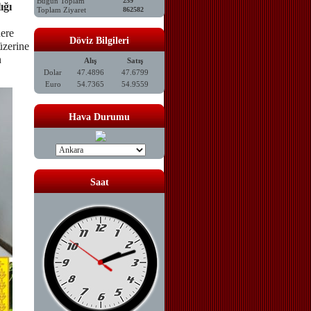
Bugün Toplam
259
ığı
Toplam Ziyaret
862582
ere
Döviz Bilgileri
üzerine
n
Alış
Satış
Dolar
47.4896
47.6799
Euro
54.7365
54.9559
Hava Durumu
Saat