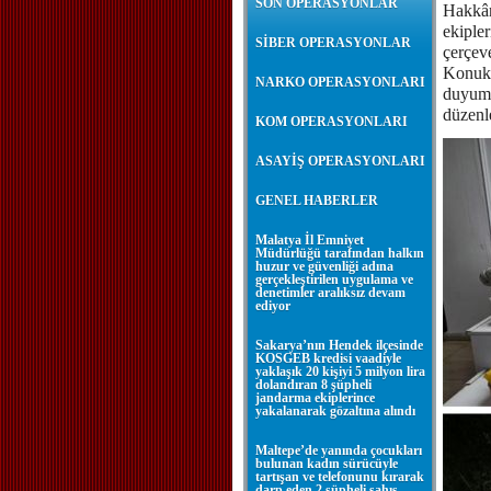
SON OPERASYONLAR
Hakkâr
ekipler
SİBER OPERASYONLAR
çerçev
Konukl
NARKO OPERASYONLARI
duyumu
düzenl
KOM OPERASYONLARI
ASAYİŞ OPERASYONLARI
GENEL HABERLER
Malatya İl Emniyet
Müdürlüğü tarafından halkın
huzur ve güvenliği adına
gerçekleştirilen uygulama ve
denetimler aralıksız devam
ediyor
Sakarya’nın Hendek ilçesinde
KOSGEB kredisi vaadiyle
yaklaşık 20 kişiyi 5 milyon lira
dolandıran 8 şüpheli
jandarma ekiplerince
yakalanarak gözaltına alındı
Maltepe’de yanında çocukları
bulunan kadın sürücüyle
tartışan ve telefonunu kırarak
darp eden 2 şüpheli şahıs,