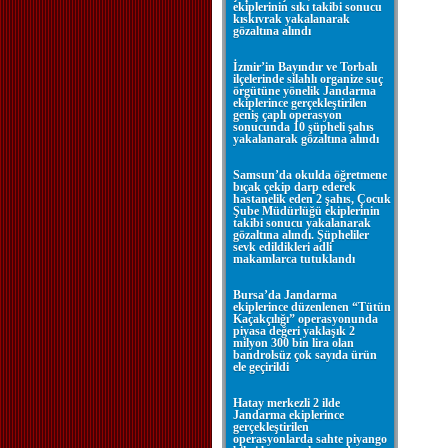
ekiplerinin sıkı takibi sonucu
kıskıvrak yakalanarak
gözaltına alındı
İzmir’in Bayındır ve Torbalı
ilçelerinde silahlı organize suç
örgütüne yönelik Jandarma
ekiplerince gerçekleştirilen
geniş çaplı operasyon
sonucunda 10 şüpheli şahıs
yakalanarak gözaltına alındı
Samsun’da okulda öğretmene
bıçak çekip darp ederek
hastanelik eden 2 şahıs, Çocuk
Şube Müdürlüğü ekiplerinin
takibi sonucu yakalanarak
gözaltına alındı. Şüpheliler
sevk edildikleri adli
makamlarca tutuklandı
Bursa’da Jandarma
ekiplerince düzenlenen “Tütün
Kaçakçılığı” operasyonunda
piyasa değeri yaklaşık 2
milyon 300 bin lira olan
bandrolsüz çok sayıda ürün
ele geçirildi
Hatay merkezli 2 ilde
Jandarma ekiplerince
gerçekleştirilen
operasyonlarda sahte piyango