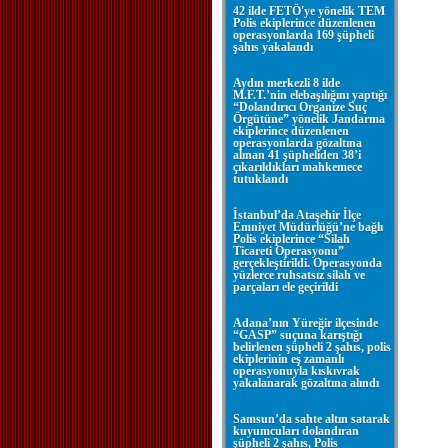
42 ilde FETÖ'ye yönelik TEM
Polis ekiplerince düzenlenen
operasyonlarda 169 şüpheli
şahıs yakalandı
Aydın merkezli 8 ilde
M.F.T.’nin elebaşılığını yaptığı
“Dolandırıcı Organize Suç
Örgütüne” yönelik Jandarma
ekiplerince düzenlenen
operasyonlarda gözaltına
alınan 41 şüpheliden 38’i
çıkarıldıkları mahkemece
tutuklandı
İstanbul’da Ataşehir İlçe
Emniyet Müdürlüğü’ne bağlı
Polis ekiplerince “Silah
Ticareti Operasyonu”
gerçekleştirildi. Operasyonda
yüzlerce ruhsatsız silah ve
parçaları ele geçirildi
Adana’nın Yüreğir ilçesinde
“GASP” suçuna karıştığı
belirlenen şüpheli 2 şahıs, polis
ekiplerinin eş zamanlı
operasyonuyla kıskıvrak
yakalanarak gözaltına alındı
Samsun’da sahte altın satarak
kuyumcuları dolandıran
şüpheli 2 şahıs, Polis