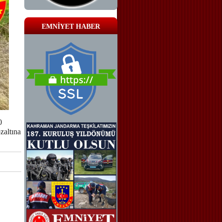
EMNİYET HABER
0
zaltına