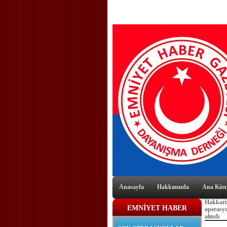
Anasayfa
Hakkımızda
Ana Kün
Hakkari’
EMNİYET HABER
operasyo
alındı