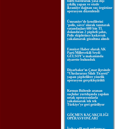
bileti bastırarak yasa dışı
çekiliş yapan ve sözde
ikramiye dağıtan suç örgütüne
operasyon düzenlendi
Ümraniye’de kendilerini
‘polis, savcı’ olarak tanıtarak
vatandaşları 600 bin TL
dolandıran 2 şüpheli şahıs,
Polis ekiplerince kıskıvrak
yakalanarak gözaltına alındı
Emniyet Haber olarak AK
Parti Milletvekili Seydi
GÜLSOY’a makamında
ziyarette bulunduk
Diyarbakır’ın Çınar ilçesinde
“Uluslararası Silah Ticareti”
yapan şüphelilere yönelik
operasyon gerçekleştirildi
Kırmızı Bültenle aranan
suçlular yurtdışında yapılan
ortak operasyonlarla
yakalanarak tek tek
Türkiye’ye geri getiriliyor
GÖÇMEN KAÇAKÇILIĞI
OPERASYONLARI
İtalya adli makamlarınca;