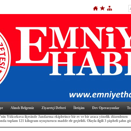
ye
Alındı Belgemiz
Ziyaretçi Defteri
İletişim
Dev Operasyonlar
Tr
nin Yüksekova ilçesinde Jandarma ekiplerince bir ev ve bir araca yönelik düzenlenen
nda toplam 121 kilogram uyuşturucu madde ele geçirildi. Olayla ilgili 3 şüpheli şahıs gö