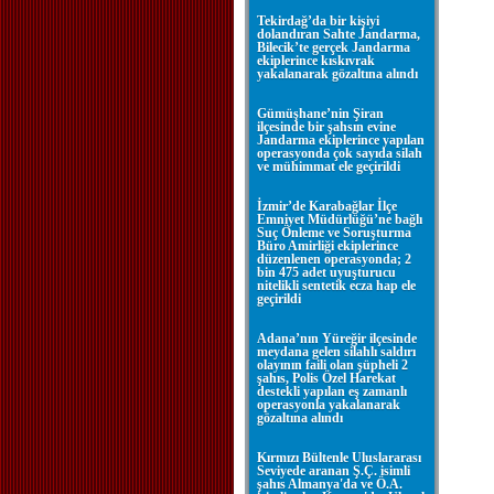
Tekirdağ’da bir kişiyi
dolandıran Sahte Jandarma,
Bilecik’te gerçek Jandarma
ekiplerince kıskıvrak
yakalanarak gözaltına alındı
Gümüşhane’nin Şiran
ilçesinde bir şahsın evine
Jandarma ekiplerince yapılan
operasyonda çok sayıda silah
ve mühimmat ele geçirildi
İzmir’de Karabağlar İlçe
Emniyet Müdürlüğü’ne bağlı
Suç Önleme ve Soruşturma
Büro Amirliği ekiplerince
düzenlenen operasyonda; 2
bin 475 adet uyuşturucu
nitelikli sentetik ecza hap ele
geçirildi
Adana’nın Yüreğir ilçesinde
meydana gelen silahlı saldırı
olayının faili olan şüpheli 2
şahıs, Polis Özel Harekat
destekli yapılan eş zamanlı
operasyonla yakalanarak
gözaltına alındı
Kırmızı Bültenle Uluslararası
Seviyede aranan Ş.Ç. isimli
şahıs Almanya'da ve Ö.A.