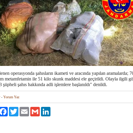
enen operasyonda şahısların ikameti ve aracında yapılan aramalarda; 7
m metamfetamin ile 51 kilo skunk maddesi ele geçirildi. Olayla ilgili gö
3 şüpheli şahıs hakkında adli işlemlere başlanıldı" denildi.
r
-
Yorum Yaz
aylaş
Facebook
Twitter
Email
Gmail
LinkedIn