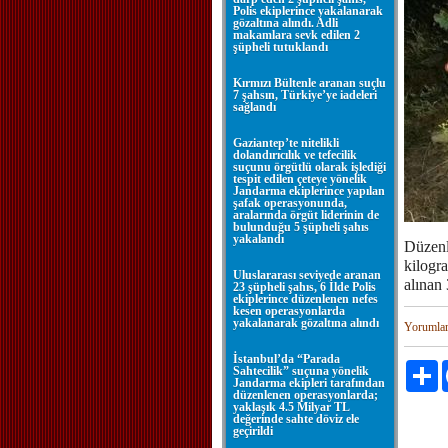
Polis ekiplerince yakalanarak
gözaltına alındı. Adli
makamlara sevk edilen 2
şüpheli tutuklandı
Kırmızı Bültenle aranan suçlu
7 şahsın, Türkiye’ye iadeleri
sağlandı
Gaziantep’te nitelikli
dolandırıcılık ve tefecilik
suçunu örgütlü olarak işlediği
tespit edilen çeteye yönelik
Jandarma ekiplerince yapılan
şafak operasyonunda,
aralarında örgüt liderinin de
bulunduğu 5 şüpheli şahıs
yakalandı
Düzenl
kilogra
Uluslararası seviyede aranan
alınan 
23 şüpheli şahıs, 6 İlde Polis
ekiplerince düzenlenen nefes
kesen operasyonlarda
yakalanarak gözaltına alındı
Yorumla
İstanbul’da “Parada
P
Sahtecilik” suçuna yönelik
Jandarma ekipleri tarafından
düzenlenen operasyonlarda;
yaklaşık 4.5 Milyar TL
değerinde sahte döviz ele
geçirildi