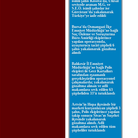
isimli şahıs Kosova'da, Ulusal
seviyede aranan M.G. ve
S.E.Ö. isimli şahıslar ise
Gürcistan’da yakalanarak
Türkiye’ye iade edildi
Bursa’da Osmangazi İlçe
Emniyet Müdürlüğü’ne bağlı
Suç Önleme ve Soruşturma
Büro Amirliği ekiplerince
yapılan operasyonda,
uyuşturucu taciri şüpheli 6
şahıs yakalanarak gözaltına
alındı
Balıkesir İl Emniyet
Müdürlüğü’ne bağlı Polis
ekipleri ile Gece Kartalları
tarafından eşzamanlı
gerçekleştirilen operasyonel
çalışmalarda; yakalanarak
gözaltına alınan ve adli
makamlara sevk edilen 63
şüpheliden 33’ü tutuklandı
Artvin’in Hopa ilçesinde bir
marketi kurşunlayan şüpheli 3
şahıs, Polis ekiplerince yapılan
takip sonucu Sivas’ın Suşehri
ilçesinde yakalanarak
gözaltına alındı. Adli
makamlara sevk edilen tüm
şüpheliler tutuklandı