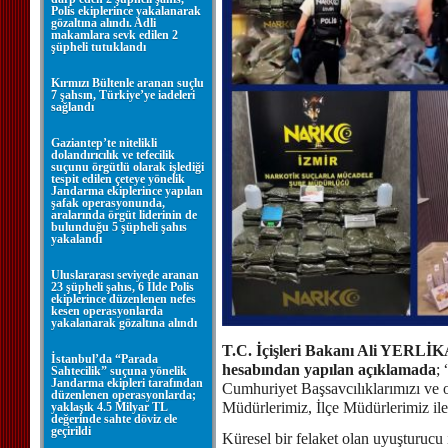
Polis ekiplerince yakalanarak
gözaltına alındı. Adli
makamlara sevk edilen 2
şüpheli tutuklandı
Kırmızı Bültenle aranan suçlu
7 şahsın, Türkiye’ye iadeleri
sağlandı
Gaziantep’te nitelikli
dolandırıcılık ve tefecilik
suçunu örgütlü olarak işlediği
tespit edilen çeteye yönelik
Jandarma ekiplerince yapılan
şafak operasyonunda,
aralarında örgüt liderinin de
bulunduğu 5 şüpheli şahıs
yakalandı
Uluslararası seviyede aranan
23 şüpheli şahıs, 6 İlde Polis
ekiplerince düzenlenen nefes
kesen operasyonlarda
yakalanarak gözaltına alındı
T.C. İçişleri Bakanı Ali YERLİK
İstanbul’da “Parada
hesabından yapılan açıklamada
;
Sahtecilik” suçuna yönelik
Jandarma ekipleri tarafından
Cumhuriyet Başsavcılıklarımızı ve 
düzenlenen operasyonlarda;
Müdürlerimiz, İlçe Müdürlerimiz il
yaklaşık 4.5 Milyar TL
değerinde sahte döviz ele
geçirildi
Küresel bir felaket olan uyuşturucu 