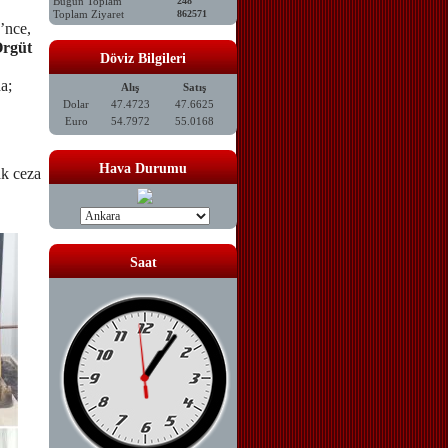
Bugün Toplam
248
Toplam Ziyaret
862571
’nce,
Örgüt
Döviz Bilgileri
a;
Alış
Satış
Dolar
47.4723
47.6625
Euro
54.7972
55.0168
Hava Durumu
ak ceza
Saat