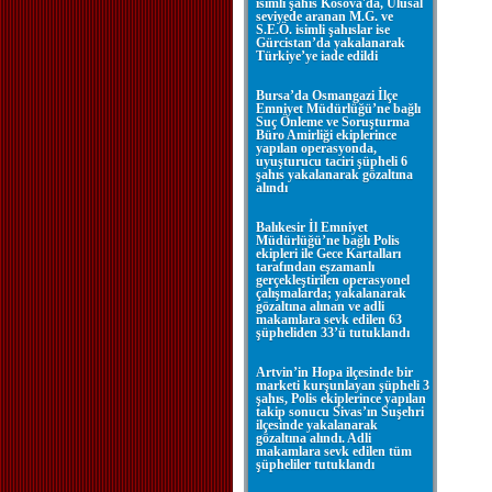
isimli şahıs Kosova'da, Ulusal
seviyede aranan M.G. ve
S.E.Ö. isimli şahıslar ise
Gürcistan’da yakalanarak
Türkiye’ye iade edildi
Bursa’da Osmangazi İlçe
Emniyet Müdürlüğü’ne bağlı
Suç Önleme ve Soruşturma
Büro Amirliği ekiplerince
yapılan operasyonda,
uyuşturucu taciri şüpheli 6
şahıs yakalanarak gözaltına
alındı
Balıkesir İl Emniyet
Müdürlüğü’ne bağlı Polis
ekipleri ile Gece Kartalları
tarafından eşzamanlı
gerçekleştirilen operasyonel
çalışmalarda; yakalanarak
gözaltına alınan ve adli
makamlara sevk edilen 63
şüpheliden 33’ü tutuklandı
Artvin’in Hopa ilçesinde bir
marketi kurşunlayan şüpheli 3
şahıs, Polis ekiplerince yapılan
takip sonucu Sivas’ın Suşehri
ilçesinde yakalanarak
gözaltına alındı. Adli
makamlara sevk edilen tüm
şüpheliler tutuklandı