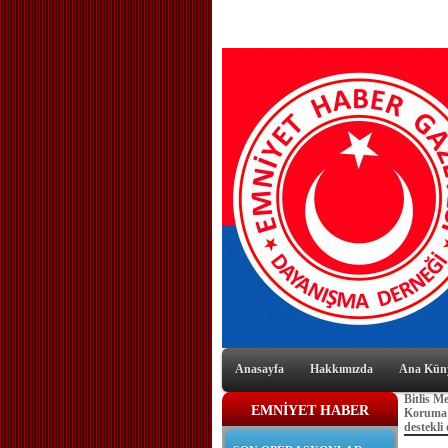
Anasayfa
Hakkımızda
Ana Kün
Bitlis M
EMNİYET HABER
Koruma 
destekli