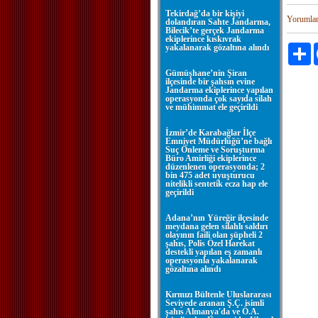
Tekirdağ’da bir kişiyi
Yorumla
dolandıran Sahte Jandarma,
Bilecik’te gerçek Jandarma
ekiplerince kıskıvrak
yakalanarak gözaltına alındı
P
Gümüşhane’nin Şiran
ilçesinde bir şahsın evine
Jandarma ekiplerince yapılan
operasyonda çok sayıda silah
ve mühimmat ele geçirildi
İzmir’de Karabağlar İlçe
Emniyet Müdürlüğü’ne bağlı
Suç Önleme ve Soruşturma
Büro Amirliği ekiplerince
düzenlenen operasyonda; 2
bin 475 adet uyuşturucu
nitelikli sentetik ecza hap ele
geçirildi
Adana’nın Yüreğir ilçesinde
meydana gelen silahlı saldırı
olayının faili olan şüpheli 2
şahıs, Polis Özel Harekat
destekli yapılan eş zamanlı
operasyonla yakalanarak
gözaltına alındı
Kırmızı Bültenle Uluslararası
Seviyede aranan Ş.Ç. isimli
şahıs Almanya'da ve Ö.A.