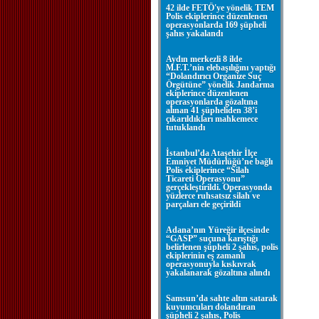
42 ilde FETÖ'ye yönelik TEM
Polis ekiplerince düzenlenen
operasyonlarda 169 şüpheli
şahıs yakalandı
Aydın merkezli 8 ilde
M.F.T.’nin elebaşılığını yaptığı
“Dolandırıcı Organize Suç
Örgütüne” yönelik Jandarma
ekiplerince düzenlenen
operasyonlarda gözaltına
alınan 41 şüpheliden 38’i
çıkarıldıkları mahkemece
tutuklandı
İstanbul’da Ataşehir İlçe
Emniyet Müdürlüğü’ne bağlı
Polis ekiplerince “Silah
Ticareti Operasyonu”
gerçekleştirildi. Operasyonda
yüzlerce ruhsatsız silah ve
parçaları ele geçirildi
Adana’nın Yüreğir ilçesinde
“GASP” suçuna karıştığı
belirlenen şüpheli 2 şahıs, polis
ekiplerinin eş zamanlı
operasyonuyla kıskıvrak
yakalanarak gözaltına alındı
Samsun’da sahte altın satarak
kuyumcuları dolandıran
şüpheli 2 şahıs, Polis