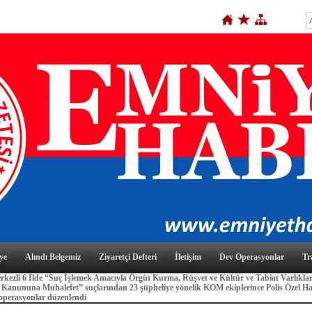
ye
Alındı Belgemiz
Ziyaretçi Defteri
İletişim
Dev Operasyonlar
Tr
erkezli 6 İlde “Suç İşlemek Amacıyla Örgüt Kurma, Rüşvet ve Kültür ve Tabiat Varlıklar
Kanununa Muhalefet” suçlarından 23 şüpheliye yönelik KOM ekiplerince Polis Özel H
 operasyonlar düzenlendi