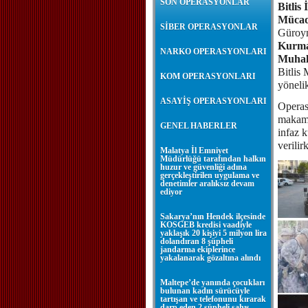
SON OPERASYONLAR
Bitlis
Mücad
SİBER OPERASYONLAR
Güroym
Kurma
NARKO OPERASYONLARI
Muhal
Bitlis
KOM OPERASYONLARI
yöneli
ASAYİŞ OPERASYONLARI
Operas
makaml
GENEL HABERLER
infaz k
verili
Malatya İl Emniyet
Müdürlüğü tarafından halkın
huzur ve güvenliği adına
gerçekleştirilen uygulama ve
denetimler aralıksız devam
ediyor
Sakarya’nın Hendek ilçesinde
KOSGEB kredisi vaadiyle
yaklaşık 20 kişiyi 5 milyon lira
dolandıran 8 şüpheli
jandarma ekiplerince
yakalanarak gözaltına alındı
Maltepe’de yanında çocukları
bulunan kadın sürücüyle
tartışan ve telefonunu kırarak
darp eden 2 şüpheli şahıs,