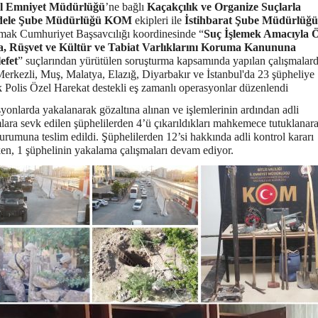
 İl Emniyet Müdürlüğü
’ne bağlı
Kaçakçılık ve Organize Suçlarla
ele Şube Müdürlüğü KOM
ekipleri ile
İstihbarat Şube Müdürlüğü
ak Cumhuriyet Başsavcılığı koordinesinde “
Suç İşlemek Amacıyla 
, Rüşvet ve Kültür ve Tabiat Varlıklarını Koruma Kanununa
efet
” suçlarından yürütülen soruşturma kapsamında yapılan çalışmalard
 Merkezli, Muş, Malatya, Elazığ, Diyarbakır ve İstanbul'da 23 şüpheliye
k Polis Özel Harekat destekli eş zamanlı operasyonlar düzenlendi
yonlarda yakalanarak gözaltına alınan ve işlemlerinin ardından adli
ara sevk edilen şüphelilerden 4’ü çıkarıldıkları mahkemece tutuklanar
urumuna teslim edildi. Şüphelilerden 12’si hakkında adli kontrol kararı
rken, 1 şüphelinin yakalama çalışmaları devam ediyor.