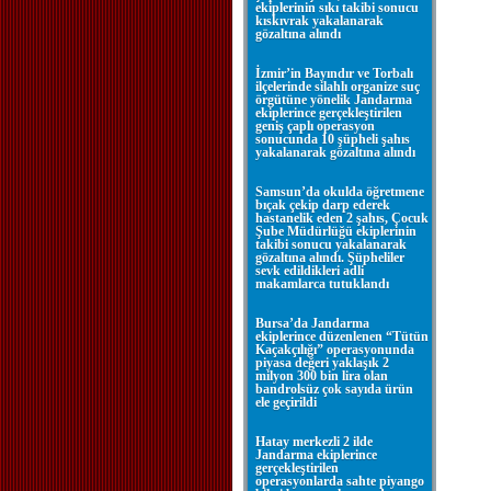
ekiplerinin sıkı takibi sonucu
kıskıvrak yakalanarak
gözaltına alındı
İzmir’in Bayındır ve Torbalı
ilçelerinde silahlı organize suç
örgütüne yönelik Jandarma
ekiplerince gerçekleştirilen
geniş çaplı operasyon
sonucunda 10 şüpheli şahıs
yakalanarak gözaltına alındı
Samsun’da okulda öğretmene
bıçak çekip darp ederek
hastanelik eden 2 şahıs, Çocuk
Şube Müdürlüğü ekiplerinin
takibi sonucu yakalanarak
gözaltına alındı. Şüpheliler
sevk edildikleri adli
makamlarca tutuklandı
Bursa’da Jandarma
ekiplerince düzenlenen “Tütün
Kaçakçılığı” operasyonunda
piyasa değeri yaklaşık 2
milyon 300 bin lira olan
bandrolsüz çok sayıda ürün
ele geçirildi
Hatay merkezli 2 ilde
Jandarma ekiplerince
gerçekleştirilen
operasyonlarda sahte piyango