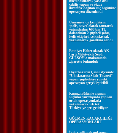
bileti bastırarak yasa dışı
çekiliş yapan ve sözde
ikramiye dağıtan suç örgütüne
operasyon düzenlendi
Ümraniye’de kendilerini
‘polis, savcı’ olarak tanıtarak
vatandaşları 600 bin TL
dolandıran 2 şüpheli şahıs,
Polis ekiplerince kıskıvrak
yakalanarak gözaltına alındı
Emniyet Haber olarak AK
Parti Milletvekili Seydi
GÜLSOY’a makamında
ziyarette bulunduk
Diyarbakır’ın Çınar ilçesinde
“Uluslararası Silah Ticareti”
yapan şüphelilere yönelik
operasyon gerçekleştirildi
Kırmızı Bültenle aranan
suçlular yurtdışında yapılan
ortak operasyonlarla
yakalanarak tek tek
Türkiye’ye geri getiriliyor
GÖÇMEN KAÇAKÇILIĞI
OPERASYONLARI
İtalya adli makamlarınca;