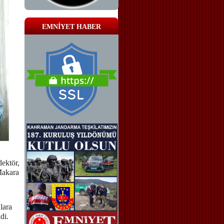
EMNİYET HABER
ektör,
Makara
lara
di.