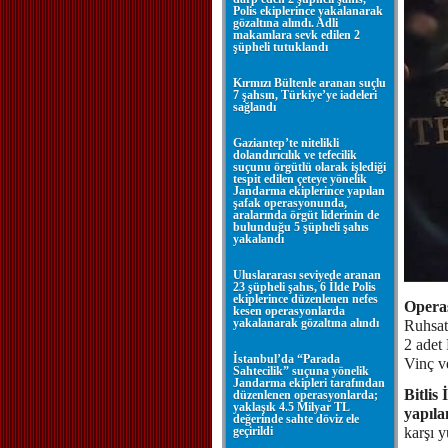
Polis ekiplerince yakalanarak
gözaltına alındı. Adli
makamlara sevk edilen 2
şüpheli tutuklandı
Kırmızı Bültenle aranan suçlu
7 şahsın, Türkiye’ye iadeleri
sağlandı
Gaziantep’te nitelikli
dolandırıcılık ve tefecilik
suçunu örgütlü olarak işlediği
tespit edilen çeteye yönelik
Jandarma ekiplerince yapılan
şafak operasyonunda,
aralarında örgüt liderinin de
bulunduğu 5 şüpheli şahıs
yakalandı
Uluslararası seviyede aranan
23 şüpheli şahıs, 6 İlde Polis
ekiplerince düzenlenen nefes
Operas
kesen operasyonlarda
yakalanarak gözaltına alındı
Ruhsat
2 adet
İstanbul’da “Parada
Vinç ve
Sahtecilik” suçuna yönelik
Jandarma ekipleri tarafından
Bitlis
düzenlenen operasyonlarda;
yaklaşık 4.5 Milyar TL
yapıla
değerinde sahte döviz ele
geçirildi
karşı 