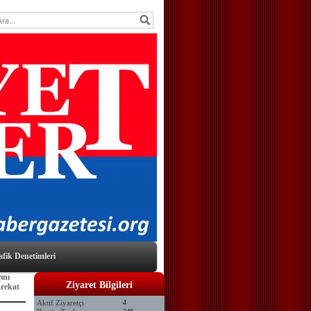
afik Denetimleri
ını
Ziyaret Bilgileri
arekat
Aktif Ziyaretçi
4