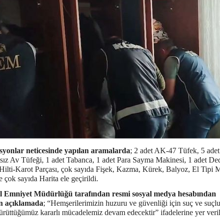
yonlar neticesinde yapılan aramalarda
; 2 adet AK-47 Tüfek, 5 adet
sız Av Tüfeği, 1 adet Tabanca, 1 adet Para Sayma Makinesi, 1 adet Ded
 Hilti-Karot Parçası, çok sayıda Fişek, Kazma, Kürek, Balyoz, El Tipi 
 çok sayıda Harita ele geçirildi.
 İl Emniyet Müdürlüğü tarafından resmi sosyal medya hesabından
n açıklamada
; “Hemşerilerimizin huzuru ve güvenliği için suç ve suçlu
yürüttüğümüz kararlı mücadelemiz devam edecektir” ifadelerine yer veril