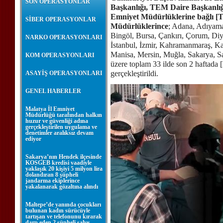
SON OPERASYONLAR
Başkanlığı, TEM Daire Başkanlığ
Emniyet Müdürlüklerine bağlı [
SİBER OPERASYONLAR
Müdürlüklerince
; Adana, Adıyama
Bingöl, Bursa, Çankırı, Çorum, Diya
NARKO OPERASYONLARI
İstanbul, İzmir, Kahramanmaraş, Ka
Manisa, Mersin, Muğla, Sakarya, S
KOM OPERASYONLARI
üzere toplam 33 ilde son 2 haftada [
gerçekleştirildi.
ASAYİŞ OPERASYONLARI
GENEL HABERLER
Malatya İl Emniyet
Müdürlüğü tarafından halkın
huzur ve güvenliği adına
gerçekleştirilen uygulama ve
denetimler aralıksız devam
ediyor
Sakarya’nın Hendek ilçesinde
KOSGEB kredisi vaadiyle
yaklaşık 20 kişiyi 5 milyon lira
dolandıran 8 şüpheli
jandarma ekiplerince
yakalanarak gözaltına alındı
Maltepe’de yanında çocukları
bulunan kadın sürücüyle
tartışan ve telefonunu kırarak
darp eden 2 şüpheli şahıs,