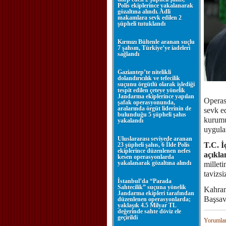
Polis ekiplerince yakalanarak
gözaltına alındı. Adli
makamlara sevk edilen 2
şüpheli tutuklandı
Kırmızı Bültenle aranan suçlu
7 şahsın, Türkiye’ye iadeleri
sağlandı
Gaziantep’te nitelikli
dolandırıcılık ve tefecilik
suçunu örgütlü olarak işlediği
tespit edilen çeteye yönelik
Jandarma ekiplerince yapılan
Operas
şafak operasyonunda,
aralarında örgüt liderinin de
sevk e
bulunduğu 5 şüpheli şahıs
kurumu
yakalandı
uygulan
Uluslararası seviyede aranan
T.C. İ
23 şüpheli şahıs, 6 İlde Polis
ekiplerince düzenlenen nefes
açıkl
kesen operasyonlarda
yakalanarak gözaltına alındı
milleti
tavizsi
İstanbul’da “Parada
Sahtecilik” suçuna yönelik
Kahram
Jandarma ekipleri tarafından
Başsavc
düzenlenen operasyonlarda;
yaklaşık 4.5 Milyar TL
değerinde sahte döviz ele
geçirildi
Yorumla