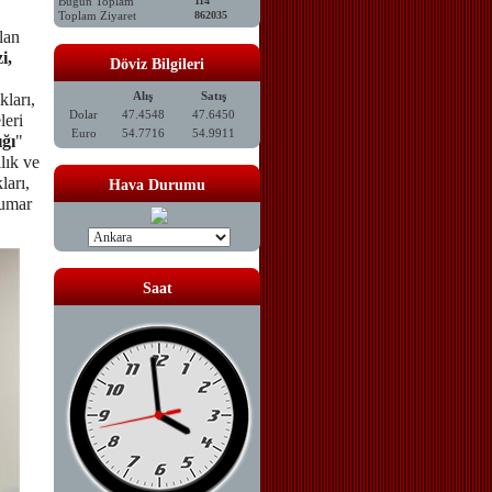
Bugün Toplam
114
Toplam Ziyaret
862035
lan
i,
Döviz Bilgileri
Alış
Satış
ları,
Dolar
47.4548
47.6450
leri
Euro
54.7716
54.9911
ığı
"
lık ve
ları,
Hava Durumu
kumar
Saat