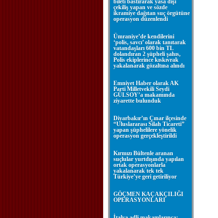
bileti bastırarak yasa dışı
çekiliş yapan ve sözde
ikramiye dağıtan suç örgütüne
operasyon düzenlendi
Ümraniye’de kendilerini
‘polis, savcı’ olarak tanıtarak
vatandaşları 600 bin TL
dolandıran 2 şüpheli şahıs,
Polis ekiplerince kıskıvrak
yakalanarak gözaltına alındı
Emniyet Haber olarak AK
Parti Milletvekili Seydi
GÜLSOY’a makamında
ziyarette bulunduk
Diyarbakır’ın Çınar ilçesinde
“Uluslararası Silah Ticareti”
yapan şüphelilere yönelik
operasyon gerçekleştirildi
Kırmızı Bültenle aranan
suçlular yurtdışında yapılan
ortak operasyonlarla
yakalanarak tek tek
Türkiye’ye geri getiriliyor
GÖÇMEN KAÇAKÇILIĞI
OPERASYONLARI
İtalya adli makamlarınca;