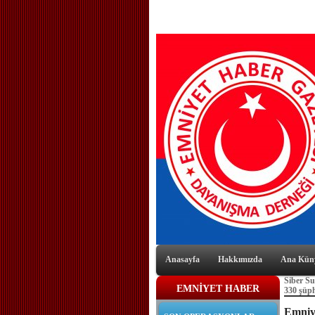
Anasayfa
Hakkımızda
Ana Kün
Siber Su
EMNİYET HABER
330 şüph
Emniye