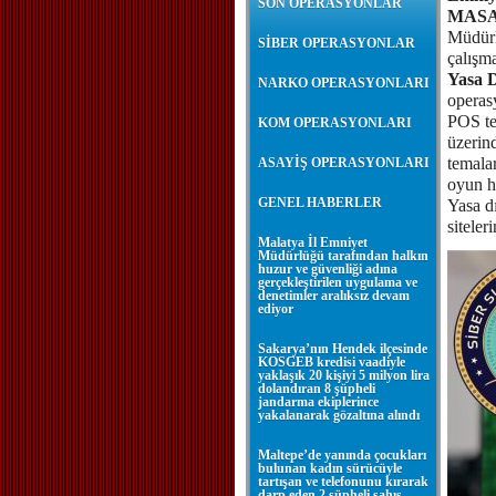
SON OPERASYONLAR
MASAK
Müdürl
SİBER OPERASYONLAR
çalışma
Yasa D
NARKO OPERASYONLARI
operas
POS tef
KOM OPERASYONLARI
üzerin
temalar
ASAYİŞ OPERASYONLARI
oyun he
GENEL HABERLER
Yasa dı
siteler
Malatya İl Emniyet
Müdürlüğü tarafından halkın
huzur ve güvenliği adına
gerçekleştirilen uygulama ve
denetimler aralıksız devam
ediyor
Sakarya’nın Hendek ilçesinde
KOSGEB kredisi vaadiyle
yaklaşık 20 kişiyi 5 milyon lira
dolandıran 8 şüpheli
jandarma ekiplerince
yakalanarak gözaltına alındı
Maltepe’de yanında çocukları
bulunan kadın sürücüyle
tartışan ve telefonunu kırarak
darp eden 2 şüpheli şahıs,