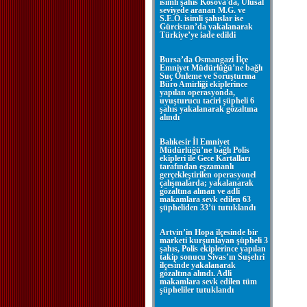
isimli şahıs Kosova'da, Ulusal
seviyede aranan M.G. ve
S.E.Ö. isimli şahıslar ise
Gürcistan’da yakalanarak
Türkiye’ye iade edildi
Bursa’da Osmangazi İlçe
Emniyet Müdürlüğü’ne bağlı
Suç Önleme ve Soruşturma
Büro Amirliği ekiplerince
yapılan operasyonda,
uyuşturucu taciri şüpheli 6
şahıs yakalanarak gözaltına
alındı
Balıkesir İl Emniyet
Müdürlüğü’ne bağlı Polis
ekipleri ile Gece Kartalları
tarafından eşzamanlı
gerçekleştirilen operasyonel
çalışmalarda; yakalanarak
gözaltına alınan ve adli
makamlara sevk edilen 63
şüpheliden 33’ü tutuklandı
Artvin’in Hopa ilçesinde bir
marketi kurşunlayan şüpheli 3
şahıs, Polis ekiplerince yapılan
takip sonucu Sivas’ın Suşehri
ilçesinde yakalanarak
gözaltına alındı. Adli
makamlara sevk edilen tüm
şüpheliler tutuklandı