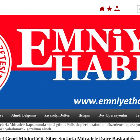
ye
Alındı Belgemiz
Ziyaretçi Defteri
İletişim
Dev Operasyonlar
Tr
çlarla Mücadele kapsamında son 5 günde Polis ekipleri tarafından düzenlenen operasy
eli yakalanarak gözaltına alındı
t Genel Müdürlüğü, Siber Suçlarla Mücadele Daire Başkanlığı,