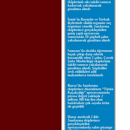
ekiplerinin sıkı takibi sonucu
kıskıvrak yakalanarak
gözaltına alındı
İzmir’in Bayındır ve Torbalı
ilçelerinde silahlı organize suç
örgütüne yönelik Jandarma
ekiplerince gerçekleştirilen
geniş çaplı operasyon
sonucunda 10 şüpheli şahıs
yakalanarak gözaltına alındı
Samsun’da okulda öğretmene
bıçak çekip darp ederek
hastanelik eden 2 şahıs, Çocuk
Şube Müdürlüğü ekiplerinin
takibi sonucu yakalanarak
gözaltına alındı. Şüpheliler
sevk edildikleri adli
makamlarca tutuklandı
Bursa’da Jandarma
ekiplerince düzenlenen “Tütün
Kaçakçılığı” operasyonunda
piyasa değeri yaklaşık 2
milyon 300 bin lira olan
bandrolsüz çok sayıda ürün
ele geçirildi
Hatay merkezli 2 ilde
Jandarma ekiplerince
gerçekleştirilen
operasyonlarda sahte piyango