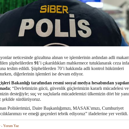
yonlar neticesinde gözaltına alınan ve işlemlerinin ardından adli makam
dilen şüphelilerden
91
’i çıkarıldıkları mahkemece tutuklanarak ceza inf
na teslim edildi. Şüphelilerden 70’i hakkında adli kontrol hükümleri
ırken, diğerlerinin işlemleri ise devam ediyor.
çişleri Bakanlığı tarafından resmi sosyal medya hesabından yapıla
amada
; “Devletimizin gücü, güvenlik güçlerimizin kararlı mücadelesi ve
mizin desteğiyle; suç ve suçlularla mücadelemizi ülkemizin dört bir yan
z şekilde sürdürüyoruz.
an Polislerimizi, Daire Başkanlığımızı, MASAK'ımızı, Cumhuriyet
ılıklarımızı ve emeği geçenleri tebrik ediyoruz” ifadelerine yer verildi.
r
-
Yorum Yaz