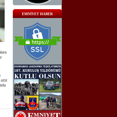
EMNİYET HABER
lara
az
n
 aziz
ında