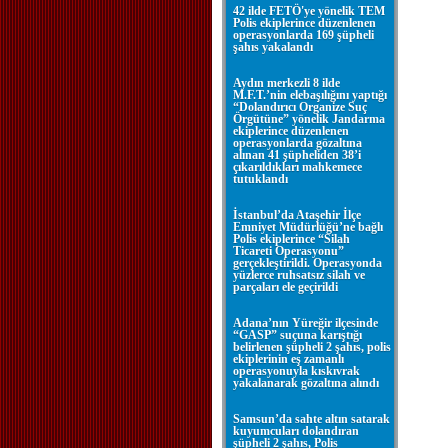
42 ilde FETÖ'ye yönelik TEM
Polis ekiplerince düzenlenen
operasyonlarda 169 şüpheli
şahıs yakalandı
Aydın merkezli 8 ilde
M.F.T.’nin elebaşılığını yaptığı
“Dolandırıcı Organize Suç
Örgütüne” yönelik Jandarma
ekiplerince düzenlenen
operasyonlarda gözaltına
alınan 41 şüpheliden 38’i
çıkarıldıkları mahkemece
tutuklandı
İstanbul’da Ataşehir İlçe
Emniyet Müdürlüğü’ne bağlı
Polis ekiplerince “Silah
Ticareti Operasyonu”
gerçekleştirildi. Operasyonda
yüzlerce ruhsatsız silah ve
parçaları ele geçirildi
Adana’nın Yüreğir ilçesinde
“GASP” suçuna karıştığı
belirlenen şüpheli 2 şahıs, polis
ekiplerinin eş zamanlı
operasyonuyla kıskıvrak
yakalanarak gözaltına alındı
Samsun’da sahte altın satarak
kuyumcuları dolandıran
şüpheli 2 şahıs, Polis