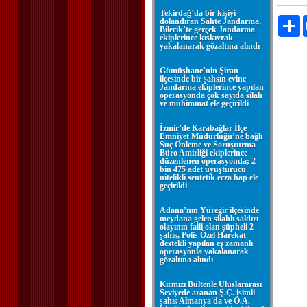
Tekirdağ’da bir kişiyi
P
dolandıran Sahte Jandarma,
Bilecik’te gerçek Jandarma
ekiplerince kıskıvrak
yakalanarak gözaltına alındı
Gümüşhane’nin Şiran
ilçesinde bir şahsın evine
Jandarma ekiplerince yapılan
operasyonda çok sayıda silah
ve mühimmat ele geçirildi
İzmir’de Karabağlar İlçe
Emniyet Müdürlüğü’ne bağlı
Suç Önleme ve Soruşturma
Büro Amirliği ekiplerince
düzenlenen operasyonda; 2
bin 475 adet uyuşturucu
nitelikli sentetik ecza hap ele
geçirildi
Adana’nın Yüreğir ilçesinde
meydana gelen silahlı saldırı
olayının faili olan şüpheli 2
şahıs, Polis Özel Harekat
destekli yapılan eş zamanlı
operasyonla yakalanarak
gözaltına alındı
Kırmızı Bültenle Uluslararası
Seviyede aranan Ş.Ç. isimli
şahıs Almanya'da ve Ö.A.