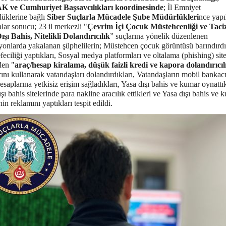
 ve Cumhuriyet Başsavcılıkları koordinesinde
; İl Emniyet
üklerine bağlı
Siber Suçlarla Mücadele Şube Müdürlükleri
nce yapı
lar sonucu; 23 il merkezli "
Çevrim İçi Çocuk Müstehcenliği ve Taciz
ışı Bahis, Nitelikli Dolandırıcılık
” suçlarına yönelik düzenlenen
yonlarda yakalanan şüphelilerin; Müstehcen çocuk görüntüsü barındırdık
eciliği yaptıkları, Sosyal medya platformları ve oltalama (phishing) site
den "
araç/hesap kiralama, düşük faizli kredi ve kapora dolandırıcıl
ını kullanarak vatandaşları dolandırdıkları, Vatandaşların mobil bankacı
saplarına yetkisiz erişim sağladıkları, Yasa dışı bahis ve kumar oynattık
şı bahis sitelerinde para nakline aracılık ettikleri ve Yasa dışı bahis ve 
inin reklamını yaptıkları tespit edildi.