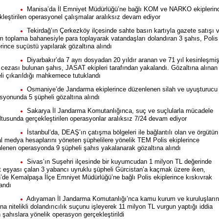
Manisa’da İl Emniyet Müdürlüğü’ne bağlı KOM ve NARKO ekiplerin
kleştirilen operasyonel çalışmalar aralıksız devam ediyor
Tekirdağ’ın Çerkezköy ilçesinde sahte basın kartıyla gazete satışı 
m toplama bahanesiyle para toplayarak vatandaşları dolandıran 3 şahıs, Polis
erince suçüstü yapılarak gözaltına alındı
Diyarbakır’da 7 ayrı dosyadan 20 yıldır aranan ve 71 yıl kesinleşmi
 cezası bulunan şahıs, JASAT ekipleri tarafından yakalandı. Gözaltına alınan
li çıkarıldığı mahkemece tutuklandı
Osmaniye’de Jandarma ekiplerince düzenlenen silah ve uyuşturucu
syonunda 5 şüpheli gözaltına alındı
Sakarya İl Jandarma Komutanlığınca, suç ve suçlularla mücadele
ltusunda gerçekleştirilen operasyonlar aralıksız 7/24 devam ediyor
İstanbul’da, DEAŞ’ın çatışma bölgeleri ile bağlantılı olan ve örgütün
l medya hesaplarını yöneten şüphelilere yönelik TEM Polis ekiplerince
lenen operasyonda 9 şüpheli şahıs yakalanarak gözaltına alındı
Sivas’ın Suşehri ilçesinde bir kuyumcudan 1 milyon TL değerinde
t eşyası çalan 3 yabancı uyruklu şüpheli Gürcistan’a kaçmak üzere iken,
n’de Kemalpaşa İlçe Emniyet Müdürlüğü’ne bağlı Polis ekiplerince kıskıvrak
andı
Adıyaman İl Jandarma Komutanlığı’nca kamu kurum ve kuruluşların
ına nitelikli dolandırıcılık suçunu işleyerek 11 milyon TL vurgun yaptığı iddia
n şahıslara yönelik operasyon gerçekleştirildi