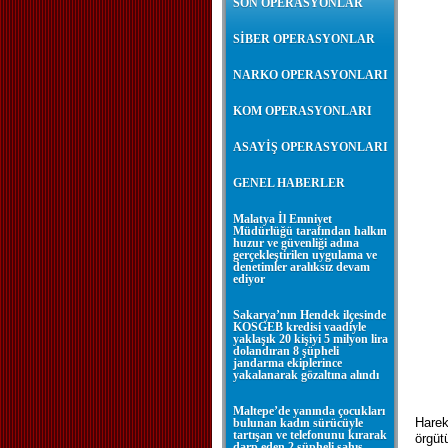
SON OPERASYONLAR
SİBER OPERASYONLAR
NARKO OPERASYONLARI
KOM OPERASYONLARI
ASAYİŞ OPERASYONLARI
GENEL HABERLER
Malatya İl Emniyet
Müdürlüğü tarafından halkın
huzur ve güvenliği adına
gerçekleştirilen uygulama ve
denetimler aralıksız devam
ediyor
Sakarya’nın Hendek ilçesinde
KOSGEB kredisi vaadiyle
yaklaşık 20 kişiyi 5 milyon lira
dolandıran 8 şüpheli
jandarma ekiplerince
yakalanarak gözaltına alındı
Maltepe’de yanında çocukları
Harek
bulunan kadın sürücüyle
tartışan ve telefonunu kırarak
örgüt
darp eden 2 şüpheli şahıs,