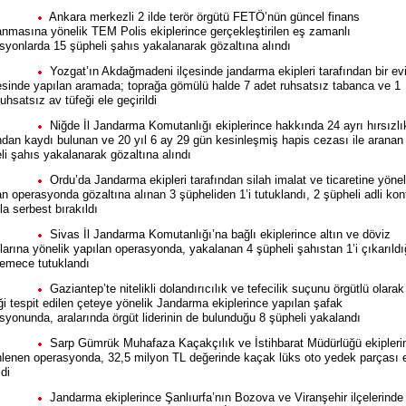
Ankara merkezli 2 ilde terör örgütü FETÖ’nün güncel finans
anmasına yönelik TEM Polis ekiplerince gerçekleştirilen eş zamanlı
syonlarda 15 şüpheli şahıs yakalanarak gözaltına alındı
Yozgat’ın Akdağmadeni ilçesinde jandarma ekipleri tarafından bir ev
sinde yapılan aramada; toprağa gömülü halde 7 adet ruhsatsız tabanca ve 1
uhsatsız av tüfeği ele geçirildi
Niğde İl Jandarma Komutanlığı ekiplerince hakkında 24 ayrı hırsızlı
dan kaydı bulunan ve 20 yıl 6 ay 29 gün kesinleşmiş hapis cezası ile aranan
li şahıs yakalanarak gözaltına alındı
Ordu’da Jandarma ekipleri tarafından silah imalat ve ticaretine yönel
an operasyonda gözaltına alınan 3 şüpheliden 1’i tutuklandı, 2 şüpheli adli kon
la serbest bırakıldı
Sivas İl Jandarma Komutanlığı’na bağlı ekiplerince altın ve döviz
zlarına yönelik yapılan operasyonda, yakalanan 4 şüpheli şahıstan 1’i çıkarıldı
mece tutuklandı
Gaziantep’te nitelikli dolandırıcılık ve tefecilik suçunu örgütlü olarak
iği tespit edilen çeteye yönelik Jandarma ekiplerince yapılan şafak
syonunda, aralarında örgüt liderinin de bulunduğu 8 şüpheli yakalandı
Sarp Gümrük Muhafaza Kaçakçılık ve İstihbarat Müdürlüğü ekipleri
lenen operasyonda, 32,5 milyon TL değerinde kaçak lüks oto yedek parçası 
ldi
Jandarma ekiplerince Şanlıurfa’nın Bozova ve Viranşehir ilçelerinde