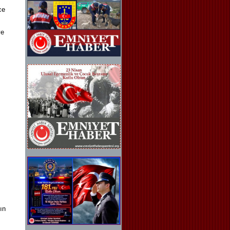
ce
ve
ş
ın