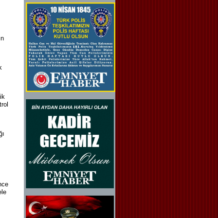
in
k
ik
trol
ğı
nce
ele