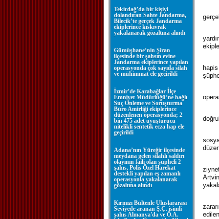
Tekirdağ’da bir kişiyi
dolandıran Sahte Jandarma,
gerçe
Bilecik’te gerçek Jandarma
ekiplerince kıskıvrak
yakalanarak gözaltına alındı
yardı
ekipl
Gümüşhane’nin Şiran
ilçesinde bir şahsın evine
Jandarma ekiplerince yapılan
hapis
operasyonda çok sayıda silah
ve mühimmat ele geçirildi
şüphe
İzmir’de Karabağlar İlçe
opera
Emniyet Müdürlüğü’ne bağlı
Suç Önleme ve Soruşturma
Büro Amirliği ekiplerince
düzenlenen operasyonda; 2
doğru
bin 475 adet uyuşturucu
nitelikli sentetik ecza hap ele
geçirildi
sosya
düzen
Adana’nın Yüreğir ilçesinde
meydana gelen silahlı saldırı
olayının faili olan şüpheli 2
şahıs, Polis Özel Harekat
ziyne
destekli yapılan eş zamanlı
Artvi
operasyonla yakalanarak
yakal
gözaltına alındı
Kırmızı Bültenle Uluslararası
zarar
Seviyede aranan Ş.Ç. isimli
edile
şahıs Almanya'da ve Ö.A.