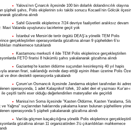
Yalova’nın Çınarcık ilçesinde 100 bin dolarlık dolandırıcılık olayına
an şüpheli şahıs, Polis ekiplerinin sıkı takibi sonucu Kocaeli’nin Gölcük ilçesi
anarak gözaltına alındı
Sahil Güvenlik ekiplerince 7/24 devriye faaliyetleri aralıksız devam
r. Mavi Vatanda uyuşturucu tacirlerine geçit yok
İstanbul ve Mersin’de terör örgütü DEAŞ’a yönelik TEM Polis
erince gerçekleştirilen operasyonlarda gözaltına alınan 9 şüpheliden 6’sı
ıldıkları mahkemece tutuklandı
Kastamonu merkezli 4 ilde TEM Polis ekiplerince gerçekleştirilen
syonlarda FETÖ firarisi 8 hükümlü şahıs yakalanarak gözaltına alındı
Gaziantep’te kasten öldürme suçundan kesinleşmiş 40 yıl hapis
ıyla aranan firari, saklandığı evinde darp ettiği eşinin ihbarı üzerine Polis Öze
at ve dron destekli operasyonla yakalandı
Çorum’un Osmancık ilçesinde Jandarma ekipleri tarafından iki adre
lenen operasyonda, 1 adet Kalaşnikof tüfek, 10 adet deri el yazması Kur’an-ı
ile çeşitli tarihi eser olduğu değerlendirilen materyaller ele geçirildi
Manisa’nın Soma ilçesinde "Kasten Öldürme, Kasten Yaralama, Sila
t ve Yağma" suçlarından haklarında yakalama kararı bulunan şüphelilere yöne
lenen operasyonda 5 şüpheli yakalanarak gözaltına alındı
Van’da göçmen kaçakçılığına yönelik Polis ekiplerince gerçekleştiri
syonlarda gözaltına alınan 11 organizatörden 3’ü çıkarıldıkları mahkemece
landı