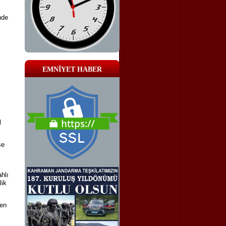
nde
EMNİYET HABER
l
se
hlı
lik
len