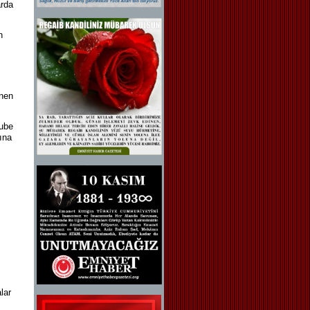
arda
n
enen
Şube
ına
lar