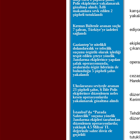
Polis ekiplerince yakalanarak
gözaltına alındı. Adli
karış
makamlara sevk edilen 2
şüpheli tutuklandı
yakal
Kırmızı Bültenle aranan suçlu
ediyo
7 şahsın, Türkiye’ye iadeleri
sağlandı
ekipl
Gaziantep’te nitelikli
çıkar
dolandırıcılık ve tefecilik
suçunu örgütlü olarak işlediği
tespit edilen çeteye yönelik
Jandarma ekiplerince yapılan
opera
şafak operasyonunda,
aralarında örgüt liderinin de
bulunduğu 5 şüpheli şahıs
yakalandı
cezas
Harek
Uluslararası seviyede aranan
23 şüpheli şahıs, 6 İlde Polis
ekiplerince düzenlenen nefes
düzen
kesen operasyonlarda
Kerim 
yakalanarak gözaltına alındı
İstanbul’da “Parada
Tehdi
Sahtecilik” suçuna yönelik
düzen
Jandarma ekipleri tarafından
düzenlenen operasyonlarda;
yaklaşık 4.5 Milyar TL
değerinde sahte döviz ele
opera
geçirildi
tutuk