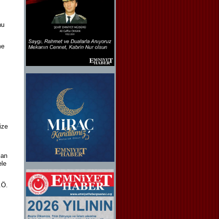
nu
me
ize
lan
ele
.Ö.