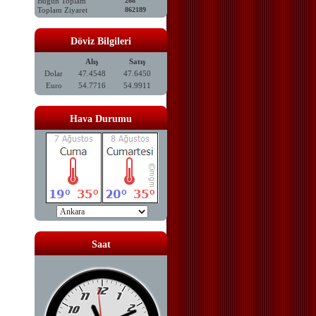
Bugün Toplam
268
Toplam Ziyaret
862189
Döviz Bilgileri
Alış
Satış
Dolar
47.4548
47.6450
Euro
54.7716
54.9911
Hava Durumu
Saat