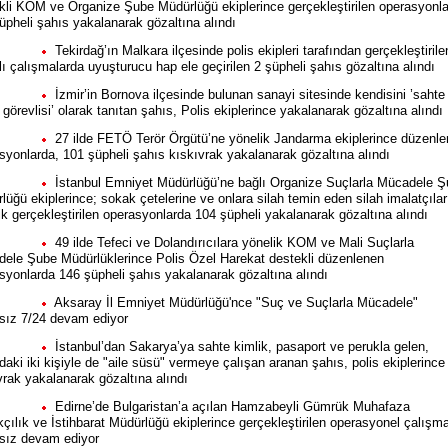
kli KOM ve Organize Şube Müdürlüğü ekiplerince gerçekleştirilen operasyonl
üpheli şahıs yakalanarak gözaltına alındı
Tekirdağ’ın Malkara ilçesinde polis ekipleri tarafından gerçekleştirile
lı çalışmalarda uyuşturucu hap ele geçirilen 2 şüpheli şahıs gözaltına alındı
İzmir’in Bornova ilçesinde bulunan sanayi sitesinde kendisini ’sahte
görevlisi’ olarak tanıtan şahıs, Polis ekiplerince yakalanarak gözaltına alındı
27 ilde FETÖ Terör Örgütü’ne yönelik Jandarma ekiplerince düzenl
syonlarda, 101 şüpheli şahıs kıskıvrak yakalanarak gözaltına alındı
İstanbul Emniyet Müdürlüğü’ne bağlı Organize Suçlarla Mücadele 
lüğü ekiplerince; sokak çetelerine ve onlara silah temin eden silah imalatçılar
ik gerçekleştirilen operasyonlarda 104 şüpheli yakalanarak gözaltına alındı
49 ilde Tefeci ve Dolandırıcılara yönelik KOM ve Mali Suçlarla
ele Şube Müdürlüklerince Polis Özel Harekat destekli düzenlenen
syonlarda 146 şüpheli şahıs yakalanarak gözaltına alındı
Aksaray İl Emniyet Müdürlüğü'nce "Suç ve Suçlarla Mücadele"
ksız 7/24 devam ediyor
İstanbul’dan Sakarya’ya sahte kimlik, pasaport ve perukla gelen,
daki iki kişiyle de "aile süsü" vermeye çalışan aranan şahıs, polis ekiplerince
vrak yakalanarak gözaltına alındı
Edirne’de Bulgaristan’a açılan Hamzabeyli Gümrük Muhafaza
çılık ve İstihbarat Müdürlüğü ekiplerince gerçekleştirilen operasyonel çalışma
ksız devam ediyor