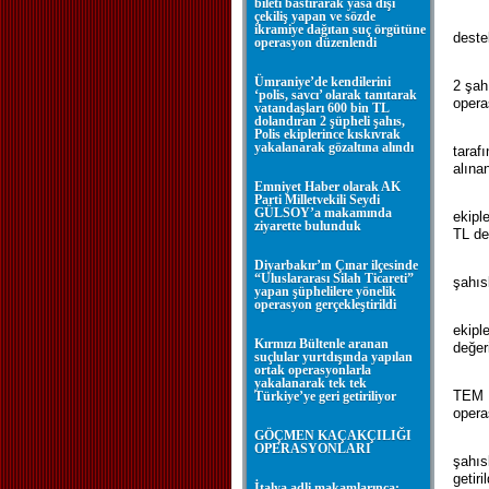
bileti bastırarak yasa dışı
çekiliş yapan ve sözde
ikramiye dağıtan suç örgütüne
deste
operasyon düzenlendi
Ümraniye’de kendilerini
2 şah
‘polis, savcı’ olarak tanıtarak
opera
vatandaşları 600 bin TL
dolandıran 2 şüpheli şahıs,
Polis ekiplerince kıskıvrak
yakalanarak gözaltına alındı
taraf
alına
Emniyet Haber olarak AK
Parti Milletvekili Seydi
GÜLSOY’a makamında
ekipl
ziyarette bulunduk
TL de
Diyarbakır’ın Çınar ilçesinde
“Uluslararası Silah Ticareti”
şahıs
yapan şüphelilere yönelik
operasyon gerçekleştirildi
ekipl
Kırmızı Bültenle aranan
değer
suçlular yurtdışında yapılan
ortak operasyonlarla
yakalanarak tek tek
TEM P
Türkiye’ye geri getiriliyor
opera
GÖÇMEN KAÇAKÇILIĞI
OPERASYONLARI
şahıs
getiril
İtalya adli makamlarınca;