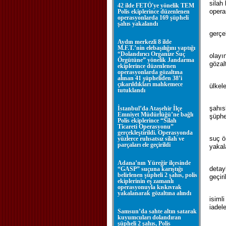
silah
42 ilde FETÖ'ye yönelik TEM
opera
Polis ekiplerince düzenlenen
operasyonlarda 169 şüpheli
şahıs yakalandı
gerçek
Aydın merkezli 8 ilde
M.F.T.’nin elebaşılığını yaptığı
“Dolandırıcı Organize Suç
olayı
Örgütüne” yönelik Jandarma
gözal
ekiplerince düzenlenen
operasyonlarda gözaltına
alınan 41 şüpheliden 38’i
çıkarıldıkları mahkemece
ülkel
tutuklandı
şahıs
İstanbul’da Ataşehir İlçe
Emniyet Müdürlüğü’ne bağlı
şüphe
Polis ekiplerince “Silah
Ticareti Operasyonu”
gerçekleştirildi. Operasyonda
suç ö
yüzlerce ruhsatsız silah ve
parçaları ele geçirildi
yakal
Adana’nın Yüreğir ilçesinde
detay
“GASP” suçuna karıştığı
belirlenen şüpheli 2 şahıs, polis
geçiri
ekiplerinin eş zamanlı
operasyonuyla kıskıvrak
yakalanarak gözaltına alındı
isiml
iadel
Samsun’da sahte altın satarak
kuyumcuları dolandıran
şüpheli 2 şahıs, Polis