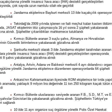
 kaçakçılarına yönelik insansız hava aracı (İHA) destekli gerçekleştirilen
syonda, çok sayıda uzun namlulu silah ele geçirildi
Jandarma ekiplerince Bayburt merkezli 13 ilde kaçakçılık operasyo
leştirildi
Tekirdağ’da 2009 yılında işlenen ve faili meçhul kalan kasten öldür
nda, JASAT ekiplerinin titiz çalışmasıyla 16 yıl sonra 2 şüpheli yakalanarak
tına alındı. Şüpheliler çıkarıldıkları mahkemece tutuklandı
Kırmızı Bültenle aranan 3 suçlu şahıs, Almanya ve Hırvatistan
erinin Güvenlik birimlerince yakalanarak gözaltına alındı
Şanlıurfa merkezli olarak 3 ilde Jandarma ekipleri tarafından aranan
lara yönelik insansız hava aracı (İHA) destekli gerçekleştirilen operasyonda
li 8 şahıs yakalanarak gözaltına alındı
Antalya, Artvin, Adana ve Balıkesir merkezli 4 ayrı dolandırıcı organ
rgütüne yönelik Jandarma ekiplerince düzenlenen operasyonlarda 64 şüpheli
andı
Ankara’nın Kahramankazan ilçesinde KOM ekiplerince bir tırda yapı
lı aramada; yaklaşık 9 milyon lira değerinde 11 ton 250 kilogram kaçak tütün 
ldi
Kırmızı Bültenle uluslararası seviyede aranan F.B., S.D., M.T. ve E
i şahıslar Gürcistan’da yakalanarak gözaltına alındı. Şüphelilerin Türkiye’ye
eri sağlandı
10 ilde 11 ayrı organize suç örgütüne yönelik Polis Özel Harekat