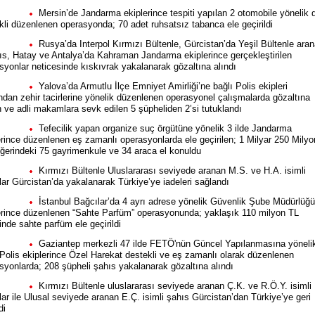
Mersin’de Jandarma ekiplerince tespiti yapılan 2 otomobile yönelik 
kli düzenlenen operasyonda; 70 adet ruhsatsız tabanca ele geçirildi
Rusya’da Interpol Kırmızı Bültenle, Gürcistan’da Yeşil Bültenle ara
ıs, Hatay ve Antalya’da Kahraman Jandarma ekiplerince gerçekleştirilen
syonlar neticesinde kıskıvrak yakalanarak gözaltına alındı
Yalova’da Armutlu İlçe Emniyet Amirliği’ne bağlı Polis ekipleri
ından zehir tacirlerine yönelik düzenlenen operasyonel çalışmalarda gözaltına
n ve adli makamlara sevk edilen 5 şüpheliden 2’si tutuklandı
Tefecilik yapan organize suç örgütüne yönelik 3 ilde Jandarma
erince düzenlenen eş zamanlı operasyonlarda ele geçirilen; 1 Milyar 250 Milyo
ğerindeki 75 gayrimenkule ve 34 araca el konuldu
Kırmızı Bültenle Uluslararası seviyede aranan M.S. ve H.A. isimli
lar Gürcistan’da yakalanarak Türkiye’ye iadeleri sağlandı
İstanbul Bağcılar’da 4 ayrı adrese yönelik Güvenlik Şube Müdürlüğü
erince düzenlenen “Sahte Parfüm” operasyonunda; yaklaşık 110 milyon TL
inde sahte parfüm ele geçirildi
Gaziantep merkezli 47 ilde FETÖ'nün Güncel Yapılanmasına yöneli
olis ekiplerince Özel Harekat destekli ve eş zamanlı olarak düzenlenen
syonlarda; 208 şüpheli şahıs yakalanarak gözaltına alındı
Kırmızı Bültenle uluslararası seviyede aranan Ç.K. ve R.Ö.Y. isimli
lar ile Ulusal seviyede aranan E.Ç. isimli şahıs Gürcistan’dan Türkiye’ye geri
di