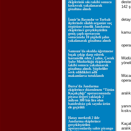
deste
ekiplerinin sıkı takibi sonucu
kıskıvrak yakalanarak
142 ş
gözaltına alındı
detay
İzmir’in Bayındır ve Torbalı
ilçelerinde silahlı organize suç
örgütüne yönelik Jandarma
ekiplerince gerçekleştirilen
kamu 
geniş çaplı operasyon
sonucunda 10 şüpheli şahıs
yakalanarak gözaltına alındı
opera
Samsun’da okulda öğretmene
bıçak çekip darp ederek
Müdür
hastanelik eden 2 şahıs, Çocuk
Şube Müdürlüğü ekiplerinin
yönel
takibi sonucu yakalanarak
gözaltına alındı. Şüpheliler
sevk edildikleri adli
Mücad
makamlarca tutuklandı
opera
Bursa’da Jandarma
ekiplerince düzenlenen “Tütün
aralı
Kaçakçılığı” operasyonunda
piyasa değeri yaklaşık 2
milyon 300 bin lira olan
bandrolsüz çok sayıda ürün
yanın
ele geçirildi
kıskı
Hatay merkezli 2 ilde
Jandarma ekiplerince
Kaçak
gerçekleştirilen
aralı
operasyonlarda sahte piyango