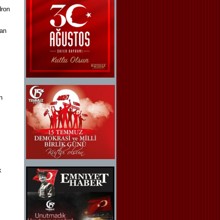
dron
nan
n
k