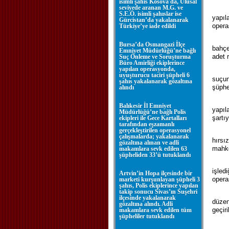
isimli şahıs Kosova'da, Ulusal
seviyede aranan M.G. ve
S.E.Ö. isimli şahıslar ise
yapıl
Gürcistan’da yakalanarak
opera
Türkiye’ye iade edildi
Bursa’da Osmangazi İlçe
bahçe
Emniyet Müdürlüğü’ne bağlı
adet r
Suç Önleme ve Soruşturma
Büro Amirliği ekiplerince
yapılan operasyonda,
uyuşturucu taciri şüpheli 6
suçun
şahıs yakalanarak gözaltına
şüphe
alındı
Balıkesir İl Emniyet
yapıl
Müdürlüğü’ne bağlı Polis
şartıy
ekipleri ile Gece Kartalları
tarafından eşzamanlı
gerçekleştirilen operasyonel
çalışmalarda; yakalanarak
hırsı
gözaltına alınan ve adli
mahke
makamlara sevk edilen 63
şüpheliden 33’ü tutuklandı
işled
Artvin’in Hopa ilçesinde bir
opera
marketi kurşunlayan şüpheli 3
şahıs, Polis ekiplerince yapılan
takip sonucu Sivas’ın Suşehri
ilçesinde yakalanarak
düzen
gözaltına alındı. Adli
geçiri
makamlara sevk edilen tüm
şüpheliler tutuklandı