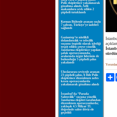
Polis ekiplerince yakalanarak
gözaltına alındı. Adli
makamlara sevk edilen 2
şüpheli tutuklandı
Kırmızı Bültenle aranan suçlu
7 şahsın, Türkiye’ye iadeleri
sağlandı
Gaziantep’te nitelikli
İstanb
dolandırıcılık ve tefecilik
açıkla
suçunu örgütlü olarak işlediği
tespit edilen çeteye yönelik
İstanb
Jandarma ekiplerince yapılan
şafak operasyonunda,
sürdü
aralarında örgüt liderinin de
bulunduğu 5 şüpheli şahıs
yakalandı
Yorumla
Uluslararası seviyede aranan
23 şüpheli şahıs, 6 İlde Polis
P
ekiplerince düzenlenen nefes
kesen operasyonlarda
yakalanarak gözaltına alındı
İstanbul’da “Parada
Sahtecilik” suçuna yönelik
Jandarma ekipleri tarafından
düzenlenen operasyonlarda;
yaklaşık 4.5 Milyar TL
değerinde sahte döviz ele
geçirildi