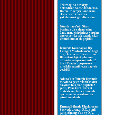
Tekirdağ’da bir kişiyi
dolandıran Sahte Jandarma,
Bilecik’te gerçek Jandarma
ekiplerince kıskıvrak
yakalanarak gözaltına alındı
Gümüşhane’nin Şiran
ilçesinde bir şahsın evine
Jandarma ekiplerince yapılan
operasyonda çok sayıda silah
ve mühimmat ele geçirildi
İzmir’de Karabağlar İlçe
Emniyet Müdürlüğü’ne bağlı
Suç Önleme ve Soruşturma
Büro Amirliği ekiplerince
düzenlenen operasyonda; 2
bin 475 adet uyuşturucu
nitelikli sentetik ecza hap ele
geçirildi
Adana’nın Yüreğir ilçesinde
meydana gelen silahlı saldırı
olayının faili olan şüpheli 2
şahıs, Polis Özel Harekat
destekli yapılan eş zamanlı
operasyonla yakalanarak
gözaltına alındı
Kırmızı Bültenle Uluslararası
Seviyede aranan Ş.Ç. isimli
şahıs Almanya'da ve Ö.A.