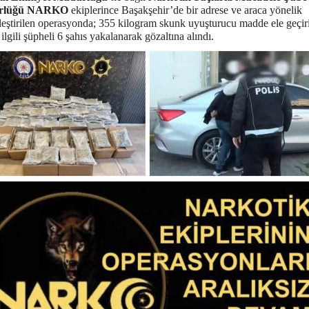
rlüğü NARKO
ekiplerince Başakşehir’de bir adrese ve araca yönelik
leştirilen operasyonda; 355 kilogram skunk uyuşturucu madde ele geçiri
ilgili şüpheli 6 şahıs yakalanarak gözaltına alındı.