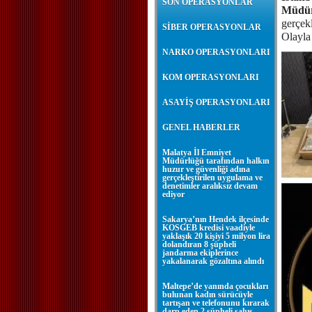
SON OPERASYONLAR
Müdü
gerçek
SİBER OPERASYONLAR
Olayla 
NARKO OPERASYONLARI
KOM OPERASYONLARI
ASAYİŞ OPERASYONLARI
GENEL HABERLER
Malatya İl Emniyet
Müdürlüğü tarafından halkın
huzur ve güvenliği adına
gerçekleştirilen uygulama ve
denetimler aralıksız devam
ediyor
Sakarya’nın Hendek ilçesinde
KOSGEB kredisi vaadiyle
yaklaşık 20 kişiyi 5 milyon lira
dolandıran 8 şüpheli
jandarma ekiplerince
yakalanarak gözaltına alındı
Maltepe’de yanında çocukları
bulunan kadın sürücüyle
tartışan ve telefonunu kırarak
darp eden 2 şüpheli şahıs,