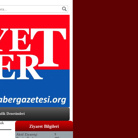
afik Denetimleri
rak
Ziyaret Bilgileri
Aktif Ziyaretçi
5