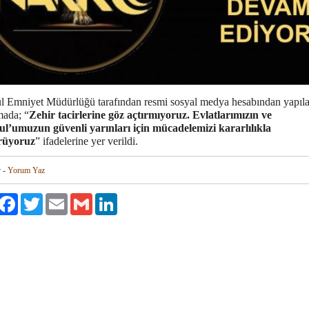
ul Emniyet Müdürlüğü tarafından resmi sosyal medya hesabından yapıl
mada; “
Zehir tacirlerine göz açtırmıyoruz. Evlatlarımızın ve
ul’umuzun güvenli yarınları için mücadelemizi kararlılıkla
rüyoruz
” ifadelerine yer verildi.
r
-
Yorum Yaz
aylaş
Facebook
Twitter
Email
Gmail
LinkedIn