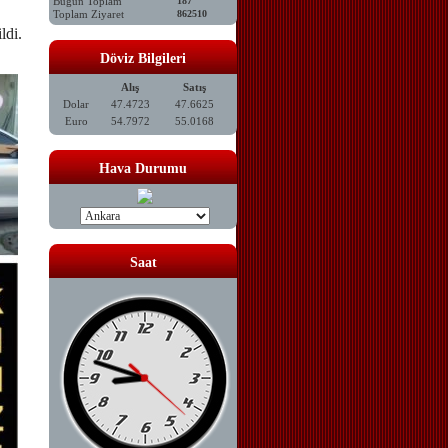
Bugün Toplam
187
Toplam Ziyaret
862510
ldi.
Döviz Bilgileri
Alış
Satış
Dolar
47.4723
47.6625
Euro
54.7972
55.0168
Hava Durumu
Saat