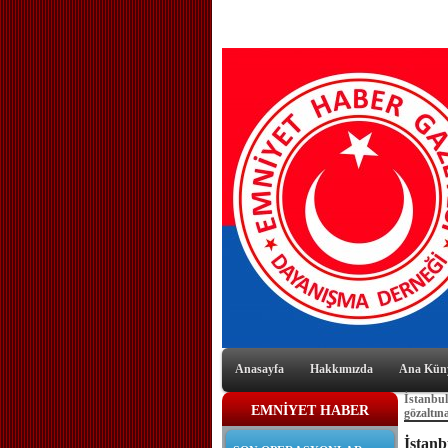
Anasayfa
Hakkımızda
Ana Kün
İstanbul
EMNİYET HABER
gözaltına
İstan