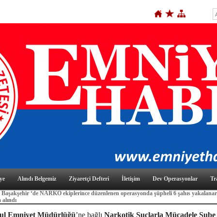
ye
Alındı Belgemiz
Ziyaretçi Defteri
İletişim
Dev Operasyonlar
Tr
 Başakşehir ‘de NARKO ekiplerince düzenlenen operasyonda şüpheli 6 şahıs yakalana
 alındı
bul Emniyet Müdürlüğü
’ne bağlı
Narkotik Suçlarla Mücadele Şube