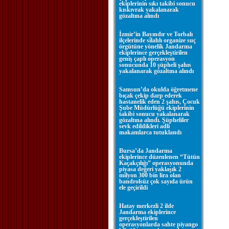
ekiplerinin sıkı takibi sonucu
kıskıvrak yakalanarak
gözaltına alındı
İzmir’in Bayındır ve Torbalı
ilçelerinde silahlı organize suç
örgütüne yönelik Jandarma
ekiplerince gerçekleştirilen
geniş çaplı operasyon
sonucunda 10 şüpheli şahıs
yakalanarak gözaltına alındı
Samsun’da okulda öğretmene
bıçak çekip darp ederek
hastanelik eden 2 şahıs, Çocuk
Şube Müdürlüğü ekiplerinin
takibi sonucu yakalanarak
gözaltına alındı. Şüpheliler
sevk edildikleri adli
makamlarca tutuklandı
Bursa’da Jandarma
ekiplerince düzenlenen “Tütün
Kaçakçılığı” operasyonunda
piyasa değeri yaklaşık 2
milyon 300 bin lira olan
bandrolsüz çok sayıda ürün
ele geçirildi
Hatay merkezli 2 ilde
Jandarma ekiplerince
gerçekleştirilen
operasyonlarda sahte piyango