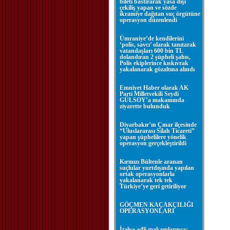
bileti bastırarak yasa dışı
çekiliş yapan ve sözde
ikramiye dağıtan suç örgütüne
operasyon düzenlendi
Ümraniye’de kendilerini
‘polis, savcı’ olarak tanıtarak
vatandaşları 600 bin TL
dolandıran 2 şüpheli şahıs,
Polis ekiplerince kıskıvrak
yakalanarak gözaltına alındı
Emniyet Haber olarak AK
Parti Milletvekili Seydi
GÜLSOY’a makamında
ziyarette bulunduk
Diyarbakır’ın Çınar ilçesinde
“Uluslararası Silah Ticareti”
yapan şüphelilere yönelik
operasyon gerçekleştirildi
Kırmızı Bültenle aranan
suçlular yurtdışında yapılan
ortak operasyonlarla
yakalanarak tek tek
Türkiye’ye geri getiriliyor
GÖÇMEN KAÇAKÇILIĞI
OPERASYONLARI
İtalya adli makamlarınca;