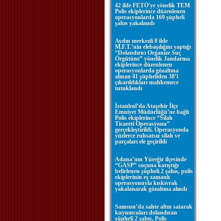
42 ilde FETÖ'ye yönelik TEM
Polis ekiplerince düzenlenen
operasyonlarda 169 şüpheli
şahıs yakalandı
Aydın merkezli 8 ilde
M.F.T.’nin elebaşılığını yaptığı
“Dolandırıcı Organize Suç
Örgütüne” yönelik Jandarma
ekiplerince düzenlenen
operasyonlarda gözaltına
alınan 41 şüpheliden 38’i
çıkarıldıkları mahkemece
tutuklandı
İstanbul’da Ataşehir İlçe
Emniyet Müdürlüğü’ne bağlı
Polis ekiplerince “Silah
Ticareti Operasyonu”
gerçekleştirildi. Operasyonda
yüzlerce ruhsatsız silah ve
parçaları ele geçirildi
Adana’nın Yüreğir ilçesinde
“GASP” suçuna karıştığı
belirlenen şüpheli 2 şahıs, polis
ekiplerinin eş zamanlı
operasyonuyla kıskıvrak
yakalanarak gözaltına alındı
Samsun’da sahte altın satarak
kuyumcuları dolandıran
şüpheli 2 şahıs, Polis