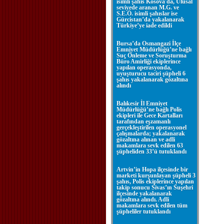
isimli şahıs Kosova'da, Ulusal
seviyede aranan M.G. ve
S.E.Ö. isimli şahıslar ise
Gürcistan’da yakalanarak
Türkiye’ye iade edildi
Bursa’da Osmangazi İlçe
Emniyet Müdürlüğü’ne bağlı
Suç Önleme ve Soruşturma
Büro Amirliği ekiplerince
yapılan operasyonda,
uyuşturucu taciri şüpheli 6
şahıs yakalanarak gözaltına
alındı
Balıkesir İl Emniyet
Müdürlüğü’ne bağlı Polis
ekipleri ile Gece Kartalları
tarafından eşzamanlı
gerçekleştirilen operasyonel
çalışmalarda; yakalanarak
gözaltına alınan ve adli
makamlara sevk edilen 63
şüpheliden 33’ü tutuklandı
Artvin’in Hopa ilçesinde bir
marketi kurşunlayan şüpheli 3
şahıs, Polis ekiplerince yapılan
takip sonucu Sivas’ın Suşehri
ilçesinde yakalanarak
gözaltına alındı. Adli
makamlara sevk edilen tüm
şüpheliler tutuklandı