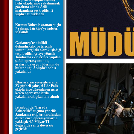
Polis ekiplerince yakalanarak
gözaltına alındı. Adli
makamlara sevk edilen 2
şüpheli tutuklandı
Kırmızı Bültenle aranan suçlu
7 şahsın, Türkiye’ye iadeleri
sağlandı
Gaziantep’te nitelikli
dolandırıcılık ve tefecilik
suçunu örgütlü olarak işlediği
tespit edilen çeteye yönelik
Jandarma ekiplerince yapılan
şafak operasyonunda,
aralarında örgüt liderinin de
bulunduğu 5 şüpheli şahıs
yakalandı
Uluslararası seviyede aranan
23 şüpheli şahıs, 6 İlde Polis
ekiplerince düzenlenen nefes
kesen operasyonlarda
yakalanarak gözaltına alındı
İstanbul’da “Parada
Sahtecilik” suçuna yönelik
Jandarma ekipleri tarafından
düzenlenen operasyonlarda;
yaklaşık 4.5 Milyar TL
değerinde sahte döviz ele
geçirildi