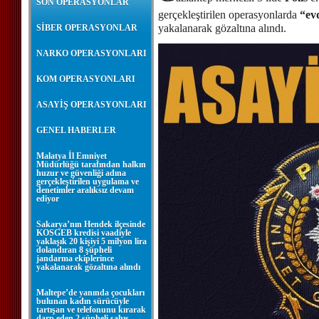
SON OPERASYONLAR
gerçekleştirilen operasyonlarda
“evd
yakalanarak gözaltına alındı.
SİBER OPERASYONLAR
NARKO OPERASYONLARI
KOM OPERASYONLARI
ASAYİŞ OPERASYONLARI
GENEL HABERLER
Malatya İl Emniyet
Müdürlüğü tarafından halkın
huzur ve güvenliği adına
gerçekleştirilen uygulama ve
denetimler aralıksız devam
ediyor
Sakarya’nın Hendek ilçesinde
KOSGEB kredisi vaadiyle
yaklaşık 20 kişiyi 5 milyon lira
dolandıran 8 şüpheli
jandarma ekiplerince
yakalanarak gözaltına alındı
Maltepe’de yanında çocukları
bulunan kadın sürücüyle
tartışan ve telefonunu kırarak
darp eden 2 şüpheli şahıs,