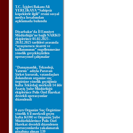
T.C. İçişleri Bakanı Ali
YERLİKAYA “Sahipsiz
köpeklerle ilgili” resmi sosyal
medya hesabından
açıklamada bulundu
Diyarbakır’da İl Emniyet
Müdürlüğü’ne bağlı NARKO
ekiplerince 01.02.2025 -
28.02.2025 tarihleri arasında
“uyuşturucu ticareti ve
kullanımının” engellenmesine
yönelik gerçekleştirilen
operasyonel çalışmalar
"Danışmanlık, Teknoloji,
Yatırım" adıyla Paravan
Şirket kurarak, vatandaşları
dolandıran organize suç
örgütüne yönelik geçtiğimiz
hafta Tekirdağ merkezli 14 ilde
Asayiş Şube Müdürlüğü
ekiplerince Polis Özel Harekat
destekli operasyonlar
düzenlendi
9 ayrı Organize Suç Örgütüne
yönelik 6 il merkezli geçen
hafta KOM ve Organize Şube
Müdürlüklerince Polis Özel
Harekat destekli düzenlenen
operasyonlarda yakalanarak
gözaltına alınan 139