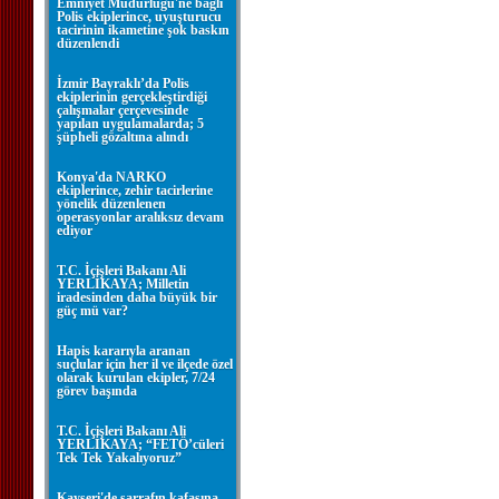
Emniyet Müdürlüğü'ne bağlı
Polis ekiplerince, uyuşturucu
tacirinin ikametine şok baskın
düzenlendi
İzmir Bayraklı’da Polis
ekiplerinin gerçekleştirdiği
çalışmalar çerçevesinde
yapılan uygulamalarda; 5
şüpheli gözaltına alındı
Konya'da NARKO
ekiplerince, zehir tacirlerine
yönelik düzenlenen
operasyonlar aralıksız devam
ediyor
T.C. İçişleri Bakanı Ali
YERLİKAYA; Milletin
iradesinden daha büyük bir
güç mü var?
Hapis kararıyla aranan
suçlular için her il ve ilçede özel
olarak kurulan ekipler, 7/24
görev başında
T.C. İçişleri Bakanı Ali
YERLİKAYA; “FETÖ’cüleri
Tek Tek Yakalıyoruz”
Kayseri'de sarrafın kafasına