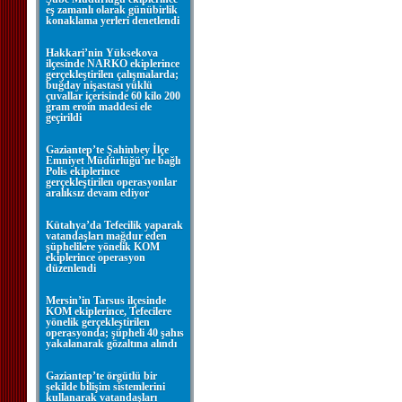
eş zamanlı olarak günübirlik
konaklama yerleri denetlendi
Hakkari’nin Yüksekova
ilçesinde NARKO ekiplerince
gerçekleştirilen çalışmalarda;
buğday nişastası yüklü
çuvallar içerisinde 60 kilo 200
gram eroin maddesi ele
geçirildi
Gaziantep’te Şahinbey İlçe
Emniyet Müdürlüğü’ne bağlı
Polis ekiplerince
gerçekleştirilen operasyonlar
aralıksız devam ediyor
Kütahya’da Tefecilik yaparak
vatandaşları mağdur eden
şüphelilere yönelik KOM
ekiplerince operasyon
düzenlendi
Mersin’in Tarsus ilçesinde
KOM ekiplerince, Tefecilere
yönelik gerçekleştirilen
operasyonda; şüpheli 40 şahıs
yakalanarak gözaltına alındı
Gaziantep’te örgütlü bir
şekilde bilişim sistemlerini
kullanarak vatandaşları