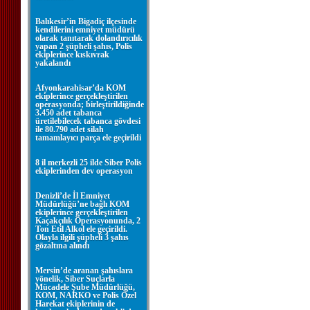
Balıkesir’in Bigadiç ilçesinde
kendilerini emniyet müdürü
olarak tanıtarak dolandırıcılık
yapan 2 şüpheli şahıs, Polis
ekiplerince kıskıvrak
yakalandı
Afyonkarahisar’da KOM
ekiplerince gerçekleştirilen
operasyonda; birleştirildiğinde
3.450 adet tabanca
üretilebilecek tabanca gövdesi
ile 80.790 adet silah
tamamlayıcı parça ele geçirildi
8 il merkezli 25 ilde Siber Polis
ekiplerinden dev operasyon
Denizli’de İl Emniyet
Müdürlüğü’ne bağlı KOM
ekiplerince gerçekleştirilen
Kaçakçılık Operasyonunda, 2
Ton Etil Alkol ele geçirildi.
Olayla ilgili şüpheli 3 şahıs
gözaltına alındı
Mersin’de aranan şahıslara
yönelik, Siber Suçlarla
Mücadele Şube Müdürlüğü,
KOM, NARKO ve Polis Özel
Harekat ekiplerinin de