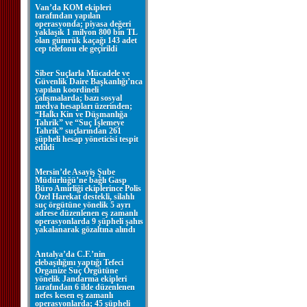
Van’da KOM ekipleri
tarafından yapılan
operasyonda; piyasa değeri
yaklaşık 1 milyon 800 bin TL
olan gümrük kaçağı 143 adet
cep telefonu ele geçirildi
Siber Suçlarla Mücadele ve
Güvenlik Daire Başkanlığı’nca
yapılan koordineli
çalışmalarda; bazı sosyal
medya hesapları üzerinden;
“Halkı Kin ve Düşmanlığa
Tahrik” ve “Suç İşlemeye
Tahrik” suçlarından 261
şüpheli hesap yöneticisi tespit
edildi
Mersin’de Asayiş Şube
Müdürlüğü’ne bağlı Gasp
Büro Amirliği ekiplerince Polis
Özel Harekat destekli, silahlı
suç örgütüne yönelik 5 ayrı
adrese düzenlenen eş zamanlı
operasyonlarda 9 şüpheli şahıs
yakalanarak gözaltına alındı
Antalya’da C.F.’nin
elebaşılığını yaptığı Tefeci
Organize Suç Örgütüne
yönelik Jandarma ekipleri
tarafından 6 ilde düzenlenen
nefes kesen eş zamanlı
operasyonlarda; 45 şüpheli