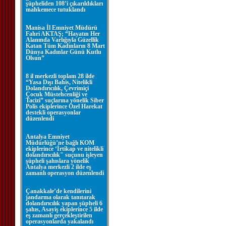
şüpheliden 108’i çıkarıldıkları
mahkemece tutuklandı
Manisa İl Emniyet Müdürü
Fahri AKTAŞ; “Hayatın Her
Alanında Varlığıyla Güzellik
Katan Tüm Kadınların 8 Mart
Dünya Kadınlar Günü Kutlu
Olsun”
8 il merkezli toplam 28 ilde
“Yasa Dışı Bahis, Nitelikli
Dolandırıcılık, Çevrimiçi
Çocuk Müstehcenliği ve
Tacizi” suçlarına yönelik Siber
Polis ekiplerince Özel Harekat
destekli operasyonlar
düzenlendi
Antalya Emniyet
Müdürlüğü’ne bağlı KOM
ekiplerince ‘İrtikap ve nitelikli
dolandırıcılık" suçunu işleyen
şüpheli şahıslara yönelik
Antalya merkezli 2 ilde eş
zamanlı operasyon düzenlendi
Çanakkale’de kendilerini
jandarma olarak tanıtarak
dolandırıcılık yapan şüpheli 6
şahıs, Asayiş ekiplerince 5 ilde
eş zamanlı gerçekleştirilen
operasyonlarda yakalandı