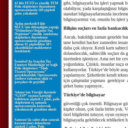
gibi, bilgisayarla bu işleri yapmak 
42 ilde FETÖ'ye yönelik TEM
Polis ekiplerince düzenlenen
olabiliyor, yada karşılaştığınız bilgi
operasyonlarda 169 şüpheli
şahıs yakalandı
standart bilgisayarlarınızda incelem
bilgisayarımız var, onunla bu işler
Aydın merkezli 8 ilde
M.F.T.’nin elebaşılığını yaptığı
Bilişim suçları en fazla bankacılı
“Dolandırıcı Organize Suç
Örgütüne” yönelik Jandarma
Ancak, bakıldığı zaman genelde bank
ekiplerince düzenlenen
operasyonlarda gözaltına
tane kendini hacker zanneden insan
alınan 41 şüpheliden 38’i
daha çok oluyor. Kredi kartı sahtec
çıkarıldıkları mahkemece
tutuklandı
dolandırıcılık, sahtecilik suçları da 
üzerinden işleniyor. Ama net bir c
İstanbul’da Ataşehir İlçe
yoğunlukta. Çünkü, insanlar suçu en
Emniyet Müdürlüğü’ne bağlı
Polis ekiplerince “Silah
kullanıyorlar. Türkiye’de böyle araş
Ticareti Operasyonu”
yapılamıyor. Şirketlerin kendi tekno
gerçekleştirildi. Operasyonda
yüzlerce ruhsatsız silah ve
için çalışmalar yapması gerekiyor 
parçaları ele geçirildi
şirket bunu yapmıyor..
Adana’nın Yüreğir ilçesinde
Türkiye’de bilgisayar
“GASP” suçuna karıştığı
belirlenen şüpheli 2 şahıs, polis
ekiplerinin eş zamanlı
güvenliği çok önemli. Bilgisayar gü
operasyonuyla kıskıvrak
kişiler olsun, çok fazla birim yok. 
yakalanarak gözaltına alındı
özel bilgilerini tutuyor, oyun oynu
bilgisayarla gelebilecek tehlikele
Samsun’da sahte altın satarak
kuyumcuları dolandıran
şüpheli 2 şahıs, Polis