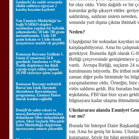
Şanlıurfa’da cadde ortasında
bir olay oldu. Virüs dağıldı ve bir ç
silahlı saldırıya uğrayan 2
kardeş hayatını kaybetti
kurumlar gelip şikayet ettiler. ger
saldırılmış, saldıran sistem nereden,
Van Emniyet Müdürlüğü’ne
sonunda yurt dışına çıkma ihtimali
bağlı NARKO ekipleri
tarafından yapılan bir haftalık
Neden?
çalışmalarda; 50 kilo 786 gram
metamfetamin, 1 kilo 330
gram kokain ve 1 kilo skunk
Ulaştığımız bir noktadan kayıtları i
uyuşturucu madde ele geçirildi
karşılaşabiliyoruz. Ama bu çalışmala
gerekiyor. Bununla ilgili olarak G-
Ramazan Bayramı Tatilinin 1.
Günü (Cumartesi) 54 il
Birliği çerçevesinde genişletmeye ça
genelinde Jandarma ve Polis
vardı. Avrupa Birliği, suçların 24 sa
Trafik ekiplerince hız ihlali
yaptığı tespit edilen toplam
kurulmasını istiyordu. Bu irtibat no
20.198 sürücüye işlem yapıldı
zaman diğer polis biriminde bu bilgi
yazışmalarımız oldu. Örneğin, bize di
Ramazan Bayramı nedeniyle
Bursa’nın İznik İlçesinde
virüs saldırısı geldi. Biz buradan bun
düzenlenen Bayramlaşma
teşkilatına, FBI’dan bize uyarı geldi
programına, Emniyet Haber
olarak katılım sağladık
bilgisayara kadar ulaşma ihtimalim
Uluslararası alanda Emniyet Gen
Denizli’de sahte eskort ve
masaj ilanlarıyla vatandaşları
var mı?
dolandıran Siber dolandırıcılık
çetesi, Siber Suçlarla Mücadele
Şube Müdürlüğü ekiplerinin
Burada bir Interpol Daire Başkanlığı
operasyonu sonucu çökertildi
var. Ama bu geniş bir konu. Uluslarara
kurarsanız, böyle bir bilgi gerektiğin