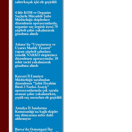
sahte/kaçak içki ele geçirildi
4 ilde KOM ve Organize
Suçlarla Mücadele Şube
Müdürlüğü ekiplerince
düzenlenen operasyonlarda,
organize suç örgütü üyesi 79
şüpheli şahıs yakalanarak
gözaltına alındı
Adana’da “Uyuşturucu ve
Uyarıcı Madde Ticareti”
yapan şüpheli şahıslara
yönelik NARKO ekiplerince
düzenlenen operasyonda; 39
zehir taciri yakalanarak
gözaltına alındı
Kayseri İl Emniyet
Müdürlüğü tarafından
düzenlenen “Şehit İbrahim
Birol-3 Narko-Asayiş”
operasyonlarında çok sayıda
aranan şahıs yakalanırken,
çeşitli suç unsurları ele geçirildi
Antalya İl Jandarma
Komutanlığı'na bağlı ekipler
suç dünyasına nefes dahi
aldırmıyor
Bursa'da Osmangazi İlçe