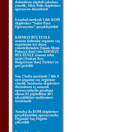
dolandıran şüpheli şahıslara
yönelik, Siber Polis ekiplerince
operasyon düzenlendi
İstanbul merkezli 3 ilde KOM
ekiplerince “Sahte Para
Operasyonu” gerçekleştirildi
KIRMIZI BÜLTENLE
aranan daltonlar organize suç
örgütünün üst düzey
yöneticilerinden [Sinan Memi
Polonya’dan] yine KIRMIZI
BÜLTENLE aranan zehir
taciri [Atakan Avcı
Bulgaristan’dan] Türkiye’ye
geri getirildi
Son 2 hafta içerisinde 7 ilde 8
ayrı organize suç örgütüne
yönelik Jandarma ekiplerince
düzenlenen eş zamanlı
operasyonlarda gözaltına
alınan 63 şüpheliden 48’i
çıkarıldıkları mahkemece
tutuklandı
Antalya'da KOM ekiplerince
gerçekleştirilen operasyonda;
Organize Suç Örgütü
çökertildi