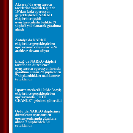
Aksaray’da uyuşturucu
tacirlerine yönelik 6 günde
10’dan fazla operasyon
gerçekleştirilen NARKO
ekiplerince çeşitli
uyuşturucularla birlikte 39
şüpheli yakalanarak gözaltına
alındı
Antalya'da NARKO
ekiplerince gerçekleştirilen
operasyonel çalışmalar 7/24
aralıksız devam ediyor
Elazığ’da NARKO ekipleri
tarafından düzenlenen
uyuşturucu operasyonlarında
gözaltına alınan 29 şüpheliden
7’si çıkarıldıkları mahkemece
tutuklandı
Isparta merkezli 10 ilde Asayiş
ekiplerince gerçekleştirilen
operasyonda, "OTO
CHANGE" şebekesi çökertildi
Ordu’da NARKO ekiplerince
düzenlenen uyuşturucu
operasyonlarında gözaltına
alınan 5 şüpheliden 3'ü
tutuklandı