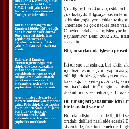
isimli şahıs Kosova'da, Ulusal
seviyede aranan M.G. ve
S.E.Ö. isimli şahıslar ise
Çok ilginç bir nokta var, eskiden bil
Gürcistan’da yakalanarak
çok fazlaydı. Bilgisayar sistemlerini
Türkiye’ye iade edildi
saldırılar çoğalıyor, açıklar azalıyo
İnternette bir çok hacker sitesi var
Bursa’da Osmangazi İlçe
Emniyet Müdürlüğü’ne bağlı
O nedenle daha az suç işleniyordu. A
Suç Önleme ve Soruşturma
Büro Amirliği ekiplerince
yayınlanıyor. Belki 2002-2003 istat
yapılan operasyonda,
olacaktır.
uyuşturucu taciri şüpheli 6
şahıs yakalanarak gözaltına
alındı
Bilişim suçlarında işleyen prosedü
Balıkesir İl Emniyet
Müdürlüğü’ne bağlı Polis
İki tür suç var aslında, biri takibi ş
ekipleri ile Gece Kartalları
tarafından eşzamanlı
için bize resmi başvuru yapılması ge
gerçekleştirilen operasyonel
edildiğinde siz eğer şikayet etmezsen
çalışmalarda; yakalanarak
gözaltına alınan ve adli
bakacağız” diyemeyiz. Ancak, kamu 
makamlara sevk edilen 63
emniyet bakabilir. Örneğin, istatistik
şüpheliden 33’ü tutuklandı
dolandırıcılık ve mali suçlar biraz
Artvin’in Hopa ilçesinde bir
Bu tür suçları yakalamak için E
marketi kurşunlayan şüpheli 3
şahıs, Polis ekiplerince yapılan
bir teknoloji var mı?
takip sonucu Sivas’ın Suşehri
ilçesinde yakalanarak
gözaltına alındı. Adli
Burada bilişim suçları ile ilgili iki 
makamlara sevk edilen tüm
oradaki delilleri nasıl elde ederiz? B
şüpheliler tutuklandı
sistemlerle, özel incelemelerle, bil