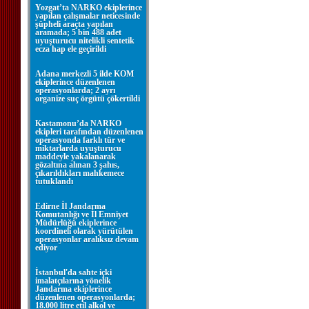
Yozgat’ta NARKO ekiplerince
yapılan çalışmalar neticesinde
şüpheli araçta yapılan
aramada; 5 bin 488 adet
uyuşturucu nitelikli sentetik
ecza hap ele geçirildi
Adana merkezli 5 ilde KOM
ekiplerince düzenlenen
operasyonlarda; 2 ayrı
organize suç örgütü çökertildi
Kastamonu’da NARKO
ekipleri tarafından düzenlenen
operasyonda farklı tür ve
miktarlarda uyuşturucu
maddeyle yakalanarak
gözaltına alınan 3 şahıs,
çıkarıldıkları mahkemece
tutuklandı
Edirne İl Jandarma
Komutanlığı ve İl Emniyet
Müdürlüğü ekiplerince
koordineli olarak yürütülen
operasyonlar aralıksız devam
ediyor
İstanbul'da sahte içki
imalatçılarına yönelik
Jandarma ekiplerince
düzenlenen operasyonlarda;
18.000 litre etil alkol ve