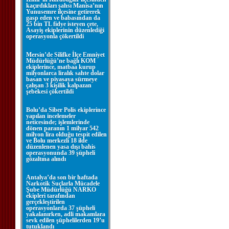
kaçırdıkları şahsı Manisa’nın
Yunusemre ilçesine getirerek
gasp eden ve babasından da
25 bin TL fidye isteyen çete,
Asayiş ekiplerinin düzenlediği
operasyonla çökertildi
Mersin’de Silifke İlçe Emniyet
Müdürlüğü’ne bağlı KOM
ekiplerince, matbaa kurup
milyonlarca liralık sahte dolar
basan ve piyasaya sürmeye
çalışan 3 kişilik kalpazan
şebekesi çökertildi
Bolu’da Siber Polis ekiplerince
yapılan incelemeler
neticesinde; işlemlerinde
dönen paranın 1 milyar 542
milyon lira olduğu tespit edilen
ve Bolu merkezli 18 ilde
düzenlenen yasa dışı bahis
operasyonunda 39 şüpheli
gözaltına alındı
Antalya’da son bir haftada
Narkotik Suçlarla Mücadele
Şube Müdürlüğü NARKO
ekipleri tarafından
gerçekleştirilen
operasyonlarda 37 şüpheli
yakalanırken, adli makamlara
sevk edilen şüphelilerden 19’u
tutuklandı