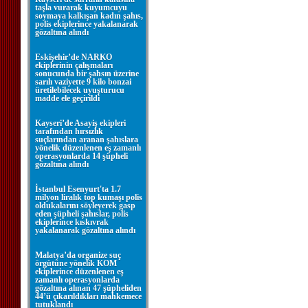
taşla vurarak kuyumcuyu
soymaya kalkışan kadın şahıs,
polis ekiplerince yakalanarak
gözaltına alındı
Eskişehir’de NARKO
ekiplerinin çalışmaları
sonucunda bir şahsın üzerine
sarılı vaziyette 9 kilo bonzai
üretilebilecek uyuşturucu
madde ele geçirildi
Kayseri’de Asayiş ekipleri
tarafından hırsızlık
suçlarından aranan şahıslara
yönelik düzenlenen eş zamanlı
operasyonlarda 14 şüpheli
gözaltına alındı
İstanbul Esenyurt'ta 1.7
milyon liralık top kumaşı polis
oldukalarını söyleyerek gasp
eden şüpheli şahıslar, polis
ekiplerince kıskıvrak
yakalanarak gözaltına alındı
Malatya’da organize suç
örgütüne yönelik KOM
ekiplerince düzenlenen eş
zamanlı operasyonlarda
gözaltına alınan 47 şüpheliden
44’ü çıkarıldıkları mahkemece
tutuklandı