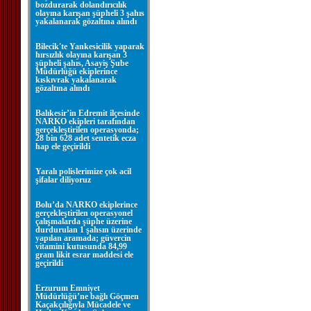
bozdurarak dolandırıcılık
olayına karışan şüpheli 3 şahıs
yakalanarak gözaltına alındı
Bilecik'te Yankesicilik yaparak
hırsızlık olayına karışan 3
şüpheli şahıs, Asayiş Şube
Müdürlüğü ekiplerince
kıskıvrak yakalanarak
gözaltına alındı
Balıkesir’in Edremit ilçesinde
NARKO ekipleri tarafından
gerçekleştirilen operasyonda;
28 bin 628 adet sentetik ecza
hap ele geçirildi
Yaralı polislerimize çok acil
şifalar diliyoruz
Bolu’da NARKO ekiplerince
gerçekleştirilen operasyonel
çalışmalarda şüphe üzerine
durdurulan 1 şahsın üzerinde
yapılan aramada; güvercin
vitamini kutusunda 84,99
gram likit esrar maddesi ele
geçirildi
Erzurum Emniyet
Müdürlüğü’ne bağlı Göçmen
Kaçakçılığıyla Mücadele ve