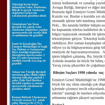
izinsiz kullanmak ve yasadışı yayın
Tekirdağ’da bir kişiyi
Avrupa Birliği, Interpol ve diğer ün
dolandıran Sahte Jandarma,
Bilecik’te gerçek Jandarma
Bununla ilgili Emniyet Genel Müdür
ekiplerince kıskıvrak
yakalanarak gözaltına alındı
Kurulu var. Bunlar o kurulda yer ala
otomatik işleme tabi tutulmuş siste
Gümüşhane’nin Şiran
Peki... Bu tanımla birlikte bilişim s
ilçesinde bir şahsın evine
bu kapsamda telefon kulübeleri de sa
Jandarma ekiplerince yapılan
operasyonda çok sayıda silah
bilgiyi tuşlayarak otomatik bir işlem
ve mühimmat ele geçirildi
teknolojisine giriyor. Teknoloji kull
olabiliyor..Her zaman karşılaşılan ol
İzmir’de Karabağlar İlçe
Emniyet Müdürlüğü’ne bağlı
ediyor ya da bilgisayarınıza girip bi
Suç Önleme ve Soruşturma
emniyete de başvuramıyorsunuz. Am
Büro Amirliği ekiplerince
düzenlenen operasyonda; 2
işlem bilgileri çalınmış. Bu, büyük b
bin 475 adet uyuşturucu
Aslında insanlar da böyle bir bilinç
nitelikli sentetik ecza hap ele
geçirildi
Yavaş yavaş şikayetler de çoğalma
Adana’nın Yüreğir ilçesinde
Bileşim Suçları 1998 yılında suç 
meydana gelen silahlı saldırı
olayının faili olan şüpheli 2
Emniyet Genel Müdürlüğü’ne 1998 yı
şahıs, Polis Özel Harekat
destekli yapılan eş zamanlı
böyle bir suç olma olasılığı çok düşü
operasyonla yakalanarak
içlerinde çözmeyi tercih ediyorlard
gözaltına alındı
ederim” mantığı ile hareket ediyorl
Kırmızı Bültenle Uluslararası
artmasına rağmen şikayet sayısında 
Seviyede aranan Ş.Ç. isimli
şahıs Almanya'da ve Ö.A.
Neden?