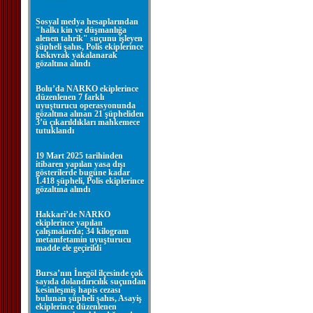
Sosyal medya hesaplarından
"halkı kin ve düşmanlığa
alenen tahrik" suçunu işleyen
şüpheli şahıs, Polis ekiplerince
kıskıvrak yakalanarak
gözaltına alındı
Bolu’da NARKO ekiplerince
düzenlenen 7 farklı
uyuşturucu operasyonunda
gözaltına alınan 21 şüpheliden
3’ü çıkarıldıkları mahkemece
tutuklandı
19 Mart 2025 tarihinden
itibaren yapılan yasa dışı
gösterilerde bugüne kadar
1.418 şüpheli, Polis ekiplerince
gözaltına alındı
Hakkari’de NARKO
ekiplerince yapılan
çalışmalarda; 34 kilogram
metamfetamin uyuşturucu
madde ele geçirildi
Bursa’nın İnegöl ilçesinde çok
sayıda dolandırıcılık suçundan
kesinleşmiş hapis cezası
bulunan şüpheli şahıs, Asayiş
ekiplerince düzenlenen