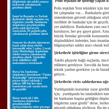
Polis teşkilatı ile işbirliği yapan 
ekiplerinin sıkı takibi sonucu
kıskıvrak yakalanarak
gözaltına alındı
Polis teşkilatı Yeni teknikler için ü
bir çalışmalar var.... Bankalarla gö
İzmir’in Bayındır ve Torbalı
sistemlerinin güvenli olduğunu söylü
ilçelerinde silahlı organize suç
özellikle de bankalar için de geçerli
örgütüne yönelik Jandarma
ekiplerince gerçekleştirilen
yer alabiliyor. Bankaların yanı sıra 
geniş çaplı operasyon
sonucunda 10 şüpheli şahıs
kuruluyor, her şey gayet güzel. Ama
yakalanarak gözaltına alındı
büyük firmalar güvenlik konusunda 
düşündükleri önlemler, bazı insanlar
Samsun’da okulda öğretmene
bilgisayarları saldırı aracı olarak k
bıçak çekip darp ederek
hastanelik eden 2 şahıs, Çocuk
Şube Müdürlüğü ekiplerinin
Şirketlerle işbirliğine girme sürec
takibi sonucu yakalanarak
gözaltına alındı. Şüpheliler
Takibi şikayete bağlı suçlarda, önce
sevk edildikleri adli
makamlarca tutuklandı
edilmesi gerekiyor. Savcılık da bunu
teknik yardım gerekirse ya da burada 
Bursa’da Jandarma
giriyor..
ekiplerince düzenlenen “Tütün
Kaçakçılığı” operasyonunda
piyasa değeri yaklaşık 2
Şirketlerin virüs saldırılarına u
milyon 300 bin lira olan
bandrolsüz çok sayıda ürün
Yurtdışındaki kurumlar zarar gördükle
ele geçirildi
için, yurtdışında bu istatistikleri
Hatay merkezli 2 ilde
bir bankanın başına geldiğini düşü
Jandarma ekiplerince
bilgilerim zarar gördü” derse, herke
gerçekleştirilen
operasyonlarda sahte piyango
güvenli olduğunu söylüyor. Bu tip so