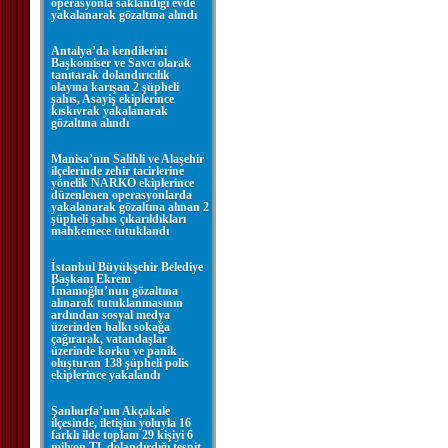
operasyonla saklandığı evde
yakalanarak gözaltına alındı
Antalya’da kendilerini
Başkomiser ve Savcı olarak
tanıtarak dolandırıcılık
olayına karışan 2 şüpheli
şahıs, Asayiş ekiplerince
kıskıvrak yakalanarak
gözaltına alındı
Manisa’nın Salihli ve Alaşehir
ilçelerinde zehir tacirlerine
yönelik NARKO ekiplerince
düzenlenen operasyonlarda
yakalanarak gözaltına alınan 2
şüpheli şahıs çıkarıldıkları
mahkemece tutuklandı
İstanbul Büyükşehir Belediye
Başkanı Ekrem
İmamoğlu’nun gözaltına
alınarak tutuklanmasının
ardından sosyal medya
üzerinden halkı sokağa
çağırarak, vatandaşlar
üzerinde korku ve panik
oluşturan 138 şüpheli polis
ekiplerince yakalandı
Şanlıurfa’nın Akçakale
ilçesinde, iletişim yoluyla 16
farklı ilde toplam 29 kişiyi 6
milyon TL dolandırdığı tespit