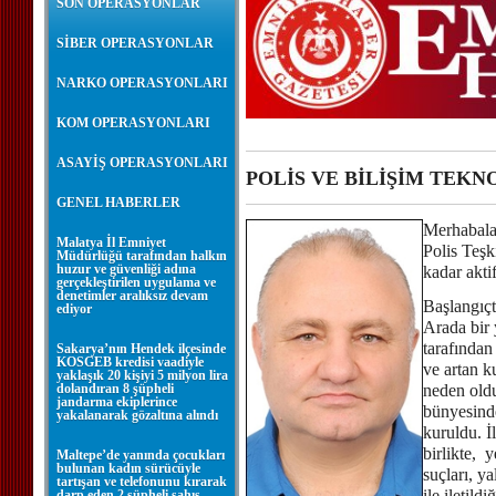
SON OPERASYONLAR
SİBER OPERASYONLAR
NARKO OPERASYONLARI
KOM OPERASYONLARI
ASAYİŞ OPERASYONLARI
POLİS VE BİLİŞİM TEKN
GENEL HABERLER
Merhabala
Malatya İl Emniyet
Polis Teşk
Müdürlüğü tarafından halkın
huzur ve güvenliği adına
kadar akti
gerçekleştirilen uygulama ve
denetimler aralıksız devam
Başlangıçt
ediyor
Arada bir 
tarafından
Sakarya’nın Hendek ilçesinde
KOSGEB kredisi vaadiyle
ve artan k
yaklaşık 20 kişiyi 5 milyon lira
dolandıran 8 şüpheli
neden old
jandarma ekiplerince
bünyesinde
yakalanarak gözaltına alındı
kuruldu. İ
birlikte, y
Maltepe’de yanında çocukları
bulunan kadın sürücüyle
suçları, ya
tartışan ve telefonunu kırarak
ile iletild
darp eden 2 şüpheli şahıs,