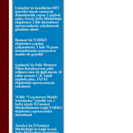
Eskişehir’de kendilerini MİT
görevlisi olarak tanıtarak
dolandırıcılık yapan 2 şüpheli
şahıs, Asayiş Şube Müdürlüğü
ekiplerince 2 ilde düzenlenen
operasyonlarda yakalanarak
gözaltına alındı
Batman’da NARKO
ekiplerince yapılan
çalışmalarda; 1 kilo 76 gram
metamfetamin uyuşturucu
madde ele geçirildi
Şanlıurfa’da Polis Memuru
Nihat Karakoca'nın şehit
edilmesi olayı ile ilgili olarak 16
yıldır aranan C.R. isimli
şüpheli şahıs, JASAT
ekiplerinin operasyonuyla
yakalandı
76 ilde “Uyuşturucu Madde
Satıcılarına” yönelik son 2
hafta içinde İl Emniyet
Müdürlüklerine bağlı NARKO
ekiplerince operasyonlar
düzenlendi
Antalya’da İl Emniyet
Müdürlüğü’ne bağlı Asayiş
Şube Müdürlüğü ekiplerince