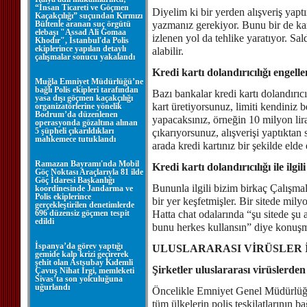
“İnsan Ticareti ve Göçmen
Diyelim ki bir yerden alışveriş yaptı
Kaçakçılığı” suçundan Kırmızı
Bültenle aranan suç örgütü
yazmanız gerekiyor. Bunu bir de ka
elebaşı "Assad Ali Gomaa
izlenen yol da tehlike yaratıyor. Sald
Khodır", İstanbul'da Polis
ekiplerince yapılan detaylı
alabilir.
çalışmalar sonucu yakalandı
Kredi kartı dolandırıcılığı engell
Muğla Emniyet Müdürlüğü’ne
bağlı Polis ekipleri tarafından
Bazı bankalar kredi kartı dolandırıcı
yasa dışı göçmen kaçakçılığı
kart üretiyorsunuz, limiti kendiniz be
organizatörlerine yönelik
Bodrum’da düzenlenen
yapacaksınız, örneğin 10 milyon liral
operasyonda gözaltına alınan
5 şüpheli çıkarıldıkları
çıkarıyorsunuz, alışverişi yaptıktan 
mahkemece tutuklandı
arada kredi kartınız bir şekilde elde
Ramazan Bayramı'nda Mobil
Kredi kartı dolandırıcılığı ile ilgi
Göç Noktası Araçlarıyla 81 ilde
Göç İdaresi Başkanlığı
Bununla ilgili bizim birkaç Çalışmala
koordinesinde Jandarma ve
Polis ekiplerince
bir yer keşfetmişler. Bir sitede milyo
gerçekleştirilen denetimlerde
696 düzensiz göçmen tespit
Hatta chat odalarında “şu sitede şu a
edildi
bunu herkes kullansın” diye konuş
İspanya’da görev yaptığı
ULUSLARARASI VİRÜSLER 
gemide kalp krizi geçirerek
şehit olan Astsubay Kıdemli
Şirketler uluslararası virüslerd
Çavuş Nihat İrgi, memleketi
Sivas’ta son yolculuğuna
uğurlandı
Öncelikle Emniyet Genel Müdürlüğü
tüm ülkelerin polis teşkilatlarının b