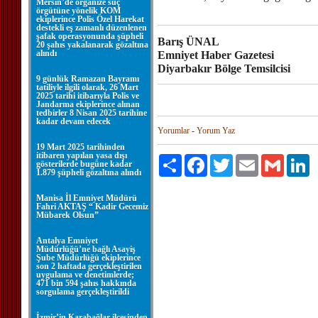
Mersin’de organize suç
örgütüne yönelik KOM
ekiplerince Polis Özel Harekat
destekli eş zamanlı düzenlenen
şafak operasyonunda şüpheli
Barış ÜNAL
20 şahıs yakalanarak gözaltına
alındı
Emniyet Haber Gazetesi
Diyarbakır Bölge Temsilcisi
9 günlük Ramazan Bayramı
tatiliyle ilgili olarak, 26 Mart
2025 tarihi itibarıyla Polis ve
Jandarma ekiplerince alınan
tedbirler 8 Nisan 2025 tarihine
kadar devam edecek
Yorumlar
-
Yorum Yaz
19 Mart 2025 tarihinden
itibaren yapılan yasa dışı
Paylaş
Facebook
Twitter
Email
Gmail
Li
gösterilerde bugüne kadar
1.879 şüpheli gözaltına alındı
Manisa İl Emniyet Müdürü
Fahri AKTAŞ “ Kadir Gecemiz
Mübarek Olsun”
Antalya Emniyet
Müdürlüğü’ne bağlı Asayiş
Şube Müdürlüğü ekiplerince
son 2 haftada gerçekleştirilen
uygulama ve denetimlerde;
471 bin 594 şahıs hakkında
sorgulama gerçekleştirildi
İzmir’in Karabağlar ilçesinden