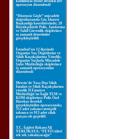
katılımıyla drone destekli dev
operasyon düzenlendi
“Düzensiz Göçle” mücadele
doğrultusunda Göç İdaresi
Başkanlığı koordinesinde; 28
Büyükşehirde Polis, Jandarma
ve Sahil Güvenlik ekiplerince
eş zamanlı denetimler
gerçekleştirildi
İstanbul’un 12 ilçesinde
Organize Suç Örgütlerine ve
Silah Kaçakçılarına Yönelik;
Organize Suçlarla Mücadele
Şube Müdürlüğü ekiplerince
eş zamanlı operasyonlar
düzenlendi
Mersin’de Yasa Dışı Silah
İmalatı ve Silah Kaçakçılarına
yönelik İl Emniyet
Müdürlüğü’ne bağlı TEM ve
KOM ekiplerince Polis Özel
Harekat destekli
gerçekleştirilen operasyonda;
353 adet yabancı menşeili
tabanca ve 913 adet silah
parçası ele geçirildi
T.C. İçişleri Bakanı Ali
YERLİKAYA; “FETÖ'cüleri
tek tek yakalayacağız”