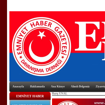
Anasayfa
Hakkımızda
Ana Künye
Alındı Belgemiz
Ziyaretç
Barış ÜNAL
EMNİYET HABER