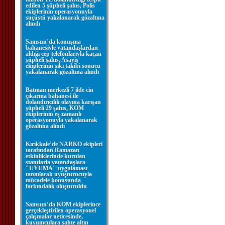
edilen 5 şüpheli şahıs, Polis
ekiplerinin operasyonuyla
suçüstü yakalanarak gözaltına
alındı
Samsun’da konuşma
bahanesiyle vatandaşlardan
aldığı cep telefonlarıyla kaçan
şüpheli şahıs, Asayiş
ekiplerinin sıkı takibi sonucu
yakalanarak gözaltına alındı
Batman merkezli 7 ilde cin
çıkarma bahanesi ile
dolandırıcılık olayına karışan
şüpheli 29 şahıs, KOM
ekiplerinin eş zamanlı
operasyonuyla yakalanarak
gözaltına alındı
Kırıkkale’de NARKO ekipleri
tarafından Ramazan
etkinliklerinde kurulan
stantlarla vatandaşlara
"UYUMA" uygulaması
tanıtılarak uyuşturucuyla
mücadele konusunda
farkındalık oluşturuldu
Samsun’da KOM ekiplerince
gerçekleştirilen operasyonel
çalışmalar neticesinde,
kuyumculara sahte altın