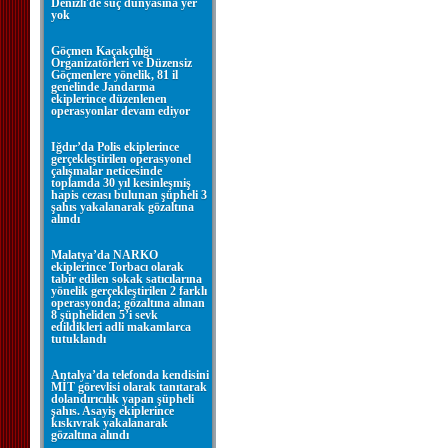
Denizli'de suç dünyasına yer
yok
Göçmen Kaçakçılığı
Organizatörleri ve Düzensiz
Göçmenlere yönelik, 81 il
genelinde Jandarma
ekiplerince düzenlenen
operasyonlar devam ediyor
Iğdır’da Polis ekiplerince
gerçekleştirilen operasyonel
çalışmalar neticesinde
toplamda 30 yıl kesinleşmiş
hapis cezası bulunan şüpheli 3
şahıs yakalanarak gözaltına
alındı
Malatya’da NARKO
ekiplerince Torbacı olarak
tabir edilen sokak satıcılarına
yönelik gerçekleştirilen 2 farklı
operasyonda; gözaltına alınan
8 şüpheliden 5’i sevk
edildikleri adli makamlarca
tutuklandı
Antalya’da telefonda kendisini
MİT görevlisi olarak tanıtarak
dolandırıcılık yapan şüpheli
şahıs. Asayiş ekiplerince
kıskıvrak yakalanarak
gözaltına alındı