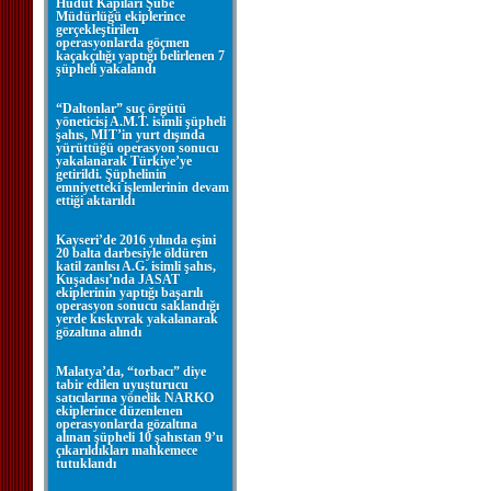
Hudut Kapıları Şube
Müdürlüğü ekiplerince
gerçekleştirilen
operasyonlarda göçmen
kaçakçılığı yaptığı belirlenen 7
şüpheli yakalandı
“Daltonlar” suç örgütü
yöneticisi A.M.T. isimli şüpheli
şahıs, MİT’in yurt dışında
yürüttüğü operasyon sonucu
yakalanarak Türkiye’ye
getirildi. Şüphelinin
emniyetteki işlemlerinin devam
ettiği aktarıldı
Kayseri’de 2016 yılında eşini
20 balta darbesiyle öldüren
katil zanlısı A.G. isimli şahıs,
Kuşadası’nda JASAT
ekiplerinin yaptığı başarılı
operasyon sonucu saklandığı
yerde kıskıvrak yakalanarak
gözaltına alındı
Malatya’da, “torbacı” diye
tabir edilen uyuşturucu
satıcılarına yönelik NARKO
ekiplerince düzenlenen
operasyonlarda gözaltına
alınan şüpheli 10 şahıstan 9’u
çıkarıldıkları mahkemece
tutuklandı