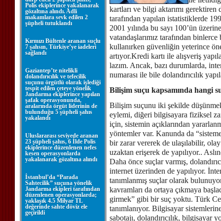
Polis ekiplerince yakalanarak
kartları ve bilgi aktarımı gerekti
gözaltına alındı. Adli
makamlara sevk edilen 2
tarafından yapılan istatistiklerde 19
şüpheli tutuklandı
2001 yılında bu sayı 100’ün üzerine
vatandaşlarımız tarafından binlerce b
Kırmızı Bültenle aranan suçlu
kullanırken güvenliğin yeterince ö
7 şahsın, Türkiye’ye iadeleri
sağlandı
artıyor.Kredi kartı ile alışveriş yap
lazım. Ancak, bazı durumlarda, inter
Gaziantep’te nitelikli
numarası ile bile dolandırıcılık yapı
dolandırıcılık ve tefecilik
suçunu örgütlü olarak işlediği
tespit edilen çeteye yönelik
Bilişim suçu kapsamında hangi s
Jandarma ekiplerince yapılan
şafak operasyonunda,
Bilişim suçunu iki şekilde düşünmek
aralarında örgüt liderinin de
bulunduğu 5 şüpheli şahıs
eylemi, diğeri bilgisayara fiziksel 
yakalandı
için, sistemin açıklarından yararlanm
yöntemler var. Kanunda da “sisteme 
Uluslararası seviyede aranan
23 şüpheli şahıs, 6 İlde Polis
bir zarar vererek de ulaşılabilir, ol
ekiplerince düzenlenen nefes
uzaktan erişerek de yapılıyor.. Aslı
kesen operasyonlarda
yakalanarak gözaltına alındı
Daha önce suçlar varmış, dolandırıc
internet üzerinden de yapılıyor. İn
İstanbul’da “Parada
tanımlanmış suçlar olarak bulunuyor.
Sahtecilik” suçuna yönelik
Jandarma ekipleri tarafından
kavramları da ortaya çıkmaya başlad
düzenlenen operasyonlarda;
girmek” gibi bir suç yoktu. Türk C
yaklaşık 4.5 Milyar TL
değerinde sahte döviz ele
tanımlanıyor. Bilgisayar sistemlerine
geçirildi
sabotajı, dolandırıcılık, bilgisayar 