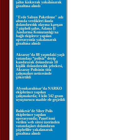
şahıs kıskıvrak yakalanarak
gözaltına alındı
"Evde Sabun Paketleme" adı
altında verdikleri ilanla
dolandırıcılık olayına karışan
7 şüpheli şahıs, Adana İl
Jandarma Komutanlığı'na
bağlı ekiplerce yapılan
operasyonla yakalanarak
gözaltına alındı
Aksaray’da 88 yaşındaki yaşlı
vatandaşı “polisiz” deyip
kandırarak dolandıran 10
kişilik dolandırıcılık şebekesi,
Aksaray Polisinin titiz
çalışmaları neticesinde
çökertildi
Afyonkarahisar’da NARKO
ekiplerince yapılan
çalışmalarda; 4 kilo 542 gram
uyuşturucu madde ele geçirildi
Balıkesir’de Siber Polis
ekiplerince yapılan
operasyonda; Panel ismi
verilen web sitesi üzerinden
vatandaşları dolandıran
şüpheliler yakalanarak
gözaltına alındı