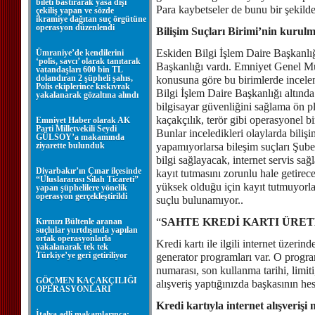
bileti bastırarak yasa dışı
Para kaybetseler de bunu bir şekild
çekiliş yapan ve sözde
ikramiye dağıtan suç örgütüne
operasyon düzenlendi
Bilişim Suçları Birimi’nin kurul
Eskiden Bilgi İşlem Daire Başkanlığı
Ümraniye’de kendilerini
‘polis, savcı’ olarak tanıtarak
Başkanlığı vardı. Emniyet Genel Müd
vatandaşları 600 bin TL
dolandıran 2 şüpheli şahıs,
konusuna göre bu birimlerde inceleniy
Polis ekiplerince kıskıvrak
Bilgi İşlem Daire Başkanlığı altında
yakalanarak gözaltına alındı
bilgisayar güvenliğini sağlama ön pla
kaçakçılık, terör gibi operasyonel b
Emniyet Haber olarak AK
Parti Milletvekili Seydi
Bunlar inceledikleri olaylarda bilişi
GÜLSOY’a makamında
ziyarette bulunduk
yapamıyorlarsa bileşim suçları Şubes
bilgi sağlayacak, internet servis sağl
Diyarbakır’ın Çınar ilçesinde
kayıt tutmasını zorunlu hale getirec
“Uluslararası Silah Ticareti”
yüksek olduğu için kayıt tutmuyorlar
yapan şüphelilere yönelik
operasyon gerçekleştirildi
suçlu bulunamıyor..
“
SAHTE KREDİ KARTI ÜRE
Kırmızı Bültenle aranan
suçlular yurtdışında yapılan
ortak operasyonlarla
Kredi kartı ile ilgili internet üzerin
yakalanarak tek tek
Türkiye’ye geri getiriliyor
generator programları var. O program
numarası, son kullanma tarihi, limiti
GÖÇMEN KAÇAKÇILIĞI
alışveriş yaptığınızda başkasının h
OPERASYONLARI
Kredi kartıyla internet alışveriş
İtalya adli makamlarınca;