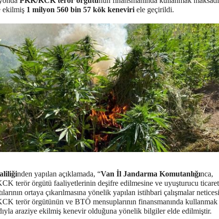
syonda
PKK/KCK terör örgütü
nün finansmanında kullanmak maksadı
e ekilmiş
1 milyon 560 bin 57 kök keneviri
ele geçirildi.
liliği
nden yapılan açıklamada, “
Van İl Jandarma Komutanlığı
nca,
 terör örgütü faaliyetlerinin deşifre edilmesine ve uyuşturucu ticareti
ılarının ortaya çıkarılmasına yönelik yapılan istihbari çalışmalar netices
K terör örgütünün ve BTÖ mensuplarının finansmanında kullanmak
yla araziye ekilmiş kenevir olduğuna yönelik bilgiler elde edilmiştir.