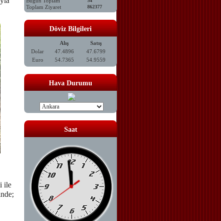
yla
Bugün Toplam
54
Toplam Ziyaret
862377
Döviz Bilgileri
Alış
Satış
Dolar
47.4896
47.6799
Euro
54.7365
54.9559
Hava Durumu
Saat
 ile
inde;