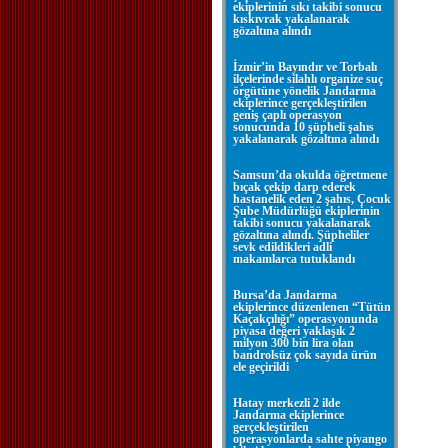
ekiplerinin sıkı takibi sonucu
kıskıvrak yakalanarak
gözaltına alındı
İzmir’in Bayındır ve Torbalı
ilçelerinde silahlı organize suç
örgütüne yönelik Jandarma
ekiplerince gerçekleştirilen
geniş çaplı operasyon
sonucunda 10 şüpheli şahıs
yakalanarak gözaltına alındı
Samsun’da okulda öğretmene
bıçak çekip darp ederek
hastanelik eden 2 şahıs, Çocuk
Şube Müdürlüğü ekiplerinin
takibi sonucu yakalanarak
gözaltına alındı. Şüpheliler
sevk edildikleri adli
makamlarca tutuklandı
Bursa’da Jandarma
ekiplerince düzenlenen “Tütün
Kaçakçılığı” operasyonunda
piyasa değeri yaklaşık 2
milyon 300 bin lira olan
bandrolsüz çok sayıda ürün
ele geçirildi
Hatay merkezli 2 ilde
Jandarma ekiplerince
gerçekleştirilen
operasyonlarda sahte piyango