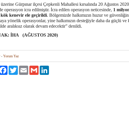
üzerine Gürpınar ilçesi Çepkenli Mahallesi kırsalında 20 Ağustos 2020
de operasyon icra edilmiştir. İcra edilen operasyon neticesinde,
1 milyo
 kök kenevir ele geçirildi
. Bölgemizde halkımızın huzur ve güvenliğin
aya yönelik operasyonlar, yine halkımızın desteğiyle daha da güçlü ve k
ilde aralıksız olarak devam edecektir” denildi.
AK: İHA (AĞUSTOS 2020)
r
-
Yorum Yaz
aylaş
Facebook
Twitter
Email
Gmail
LinkedIn