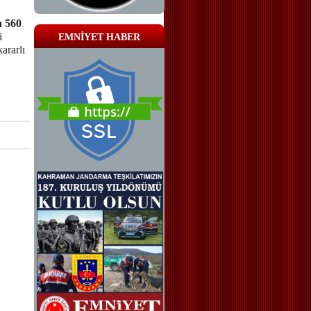
n 560
i
EMNİYET HABER
ararlı