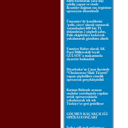
bileti bastırarak yasa dışı
çekiliş yapan ve sözde
ikramiye dağıtan suç örgütüne
operasyon düzenlendi
Ümraniye’de kendilerini
‘polis, savcı’ olarak tanıtarak
vatandaşları 600 bin TL
dolandıran 2 şüpheli şahıs,
Polis ekiplerince kıskıvrak
yakalanarak gözaltına alındı
Emniyet Haber olarak AK
Parti Milletvekili Seydi
GÜLSOY’a makamında
ziyarette bulunduk
Diyarbakır’ın Çınar ilçesinde
“Uluslararası Silah Ticareti”
yapan şüphelilere yönelik
operasyon gerçekleştirildi
Kırmızı Bültenle aranan
suçlular yurtdışında yapılan
ortak operasyonlarla
yakalanarak tek tek
Türkiye’ye geri getiriliyor
GÖÇMEN KAÇAKÇILIĞI
OPERASYONLARI
İtalya adli makamlarınca;