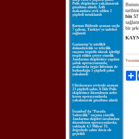
Polis ekiplerince yakalanarak
Bunun 
gözaltına alındı. Adli
tarihin
makamlara sevk edilen 2
şüpheli tutuklandı
bin 57
sağlam
Kırmızı Bültenle aranan suçlu
bir şek
7 şahsın, Türkiye’ye iadeleri
sağlandı
KAYN
Gaziantep’te nitelikli
dolandırıcılık ve tefecilik
suçunu örgütlü olarak işlediği
tespit edilen çeteye yönelik
Jandarma ekiplerince yapılan
Yorumla
şafak operasyonunda,
aralarında örgüt liderinin de
bulunduğu 5 şüpheli şahıs
P
yakalandı
Uluslararası seviyede aranan
23 şüpheli şahıs, 6 İlde Polis
ekiplerince düzenlenen nefes
kesen operasyonlarda
yakalanarak gözaltına alındı
İstanbul’da “Parada
Sahtecilik” suçuna yönelik
Jandarma ekipleri tarafından
düzenlenen operasyonlarda;
yaklaşık 4.5 Milyar TL
değerinde sahte döviz ele
geçirildi