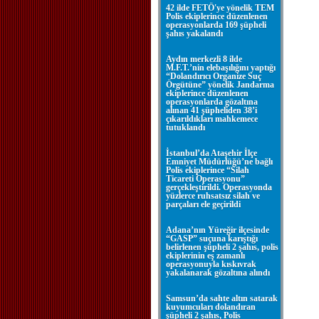
42 ilde FETÖ'ye yönelik TEM
Polis ekiplerince düzenlenen
operasyonlarda 169 şüpheli
şahıs yakalandı
Aydın merkezli 8 ilde
M.F.T.’nin elebaşılığını yaptığı
“Dolandırıcı Organize Suç
Örgütüne” yönelik Jandarma
ekiplerince düzenlenen
operasyonlarda gözaltına
alınan 41 şüpheliden 38’i
çıkarıldıkları mahkemece
tutuklandı
İstanbul’da Ataşehir İlçe
Emniyet Müdürlüğü’ne bağlı
Polis ekiplerince “Silah
Ticareti Operasyonu”
gerçekleştirildi. Operasyonda
yüzlerce ruhsatsız silah ve
parçaları ele geçirildi
Adana’nın Yüreğir ilçesinde
“GASP” suçuna karıştığı
belirlenen şüpheli 2 şahıs, polis
ekiplerinin eş zamanlı
operasyonuyla kıskıvrak
yakalanarak gözaltına alındı
Samsun’da sahte altın satarak
kuyumcuları dolandıran
şüpheli 2 şahıs, Polis