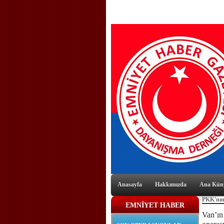
Anasayfa
Hakkımızda
Ana Kün
PKK'nın
EMNİYET HABER
Van’ın