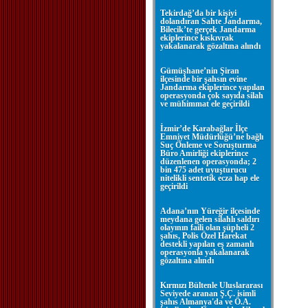
Tekirdağ’da bir kişiyi
dolandıran Sahte Jandarma,
Bilecik’te gerçek Jandarma
ekiplerince kıskıvrak
yakalanarak gözaltına alındı
Gümüşhane’nin Şiran
ilçesinde bir şahsın evine
Jandarma ekiplerince yapılan
operasyonda çok sayıda silah
ve mühimmat ele geçirildi
İzmir’de Karabağlar İlçe
Emniyet Müdürlüğü’ne bağlı
Suç Önleme ve Soruşturma
Büro Amirliği ekiplerince
düzenlenen operasyonda; 2
bin 475 adet uyuşturucu
nitelikli sentetik ecza hap ele
geçirildi
Adana’nın Yüreğir ilçesinde
meydana gelen silahlı saldırı
olayının faili olan şüpheli 2
şahıs, Polis Özel Harekat
destekli yapılan eş zamanlı
operasyonla yakalanarak
gözaltına alındı
Kırmızı Bültenle Uluslararası
Seviyede aranan Ş.Ç. isimli
şahıs Almanya'da ve Ö.A.