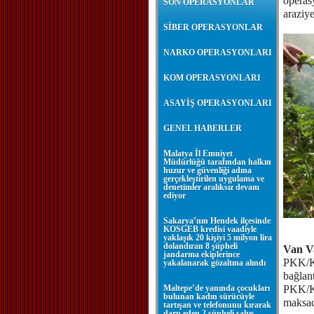
opera
SON OPERASYONLAR
araziy
SİBER OPERASYONLAR
NARKO OPERASYONLARI
KOM OPERASYONLARI
ASAYİŞ OPERASYONLARI
GENEL HABERLER
Malatya İl Emniyet
Müdürlüğü tarafından halkın
huzur ve güvenliği adına
gerçekleştirilen uygulama ve
denetimler aralıksız devam
ediyor
Sakarya’nın Hendek ilçesinde
KOSGEB kredisi vaadiyle
yaklaşık 20 kişiyi 5 milyon lira
dolandıran 8 şüpheli
Van Va
jandarma ekiplerince
PKK/KCK
yakalanarak gözaltına alındı
bağlant
Maltepe’de yanında çocukları
PKK/KC
bulunan kadın sürücüyle
maksadı
tartışan ve telefonunu kırarak
darp eden 2 şüpheli şahıs,