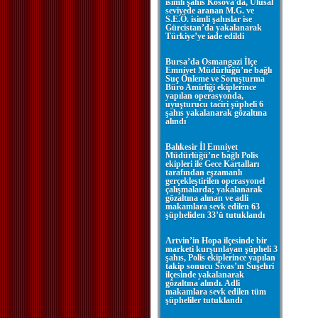
isimli şahıs Kosova'da, Ulusal
seviyede aranan M.G. ve
S.E.Ö. isimli şahıslar ise
Gürcistan’da yakalanarak
Türkiye’ye iade edildi
Bursa’da Osmangazi İlçe
Emniyet Müdürlüğü’ne bağlı
Suç Önleme ve Soruşturma
Büro Amirliği ekiplerince
yapılan operasyonda,
uyuşturucu taciri şüpheli 6
şahıs yakalanarak gözaltına
alındı
Balıkesir İl Emniyet
Müdürlüğü’ne bağlı Polis
ekipleri ile Gece Kartalları
tarafından eşzamanlı
gerçekleştirilen operasyonel
çalışmalarda; yakalanarak
gözaltına alınan ve adli
makamlara sevk edilen 63
şüpheliden 33’ü tutuklandı
Artvin’in Hopa ilçesinde bir
marketi kurşunlayan şüpheli 3
şahıs, Polis ekiplerince yapılan
takip sonucu Sivas’ın Suşehri
ilçesinde yakalanarak
gözaltına alındı. Adli
makamlara sevk edilen tüm
şüpheliler tutuklandı