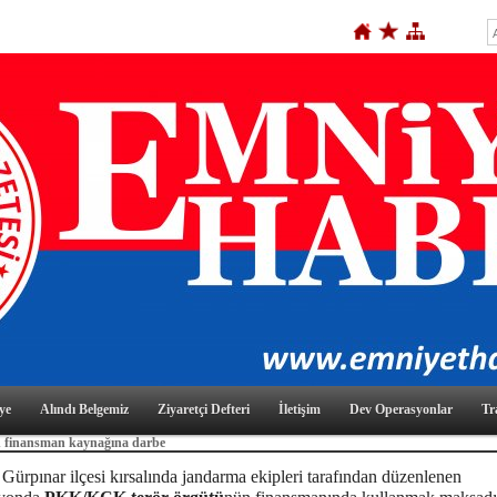
ye
Alındı Belgemiz
Ziyaretçi Defteri
İletişim
Dev Operasyonlar
Tr
 finansman kaynağına darbe
 Gürpınar ilçesi kırsalında jandarma ekipleri tarafından düzenlenen