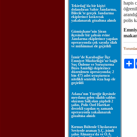
hapis c
Tekirdağ’da bir kişiyi
öğreni
dolandıran Sahte Jandarma,
Bilecik’te gerçek Jandarma
arandığ
ekiplerince kıskıvrak
polis k
yakalanarak gözaltına alındı
Emniye
Gümüşhane’nin Şiran
ilçesinde bir şahsın evine
makaml
Jandarma ekiplerince yapılan
operasyonda çok sayıda silah
ve mühimmat ele geçirildi
Yorumla
İzmir’de Karabağlar İlçe
Emniyet Müdürlüğü’ne bağlı
P
Suç Önleme ve Soruşturma
Büro Amirliği ekiplerince
düzenlenen operasyonda; 2
bin 475 adet uyuşturucu
nitelikli sentetik ecza hap ele
geçirildi
Adana’nın Yüreğir ilçesinde
meydana gelen silahlı saldırı
olayının faili olan şüpheli 2
şahıs, Polis Özel Harekat
destekli yapılan eş zamanlı
operasyonla yakalanarak
gözaltına alındı
Kırmızı Bültenle Uluslararası
Seviyede aranan Ş.Ç. isimli
şahıs Almanya'da ve Ö.A.