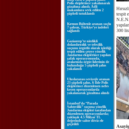
Polis ekiplerince yakalanarak
gözaltına alındı. Adli
Hırsızl
makamlara sevk edilen 2
şüpheli tutuklandı
tespit
N.E.N. 
Kırmızı Bültenle aranan suçlu
yapılan
7 şahsın, Türkiye’ye iadeleri
300 lir
sağlandı
Gaziantep’te nitelikli
dolandırıcılık ve tefecilik
suçunu örgütlü olarak işlediği
tespit edilen çeteye yönelik
Jandarma ekiplerince yapılan
şafak operasyonunda,
aralarında örgüt liderinin de
bulunduğu 5 şüpheli şahıs
yakalandı
Uluslararası seviyede aranan
23 şüpheli şahıs, 6 İlde Polis
ekiplerince düzenlenen nefes
kesen operasyonlarda
yakalanarak gözaltına alındı
İstanbul’da “Parada
Sahtecilik” suçuna yönelik
Jandarma ekipleri tarafından
düzenlenen operasyonlarda;
yaklaşık 4.5 Milyar TL
değerinde sahte döviz ele
geçirildi
Asayi