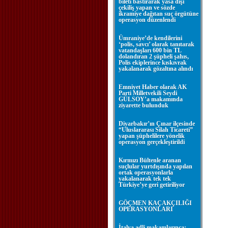
bileti bastırarak yasa dışı
çekiliş yapan ve sözde
ikramiye dağıtan suç örgütüne
operasyon düzenlendi
Ümraniye’de kendilerini
‘polis, savcı’ olarak tanıtarak
vatandaşları 600 bin TL
dolandıran 2 şüpheli şahıs,
Polis ekiplerince kıskıvrak
yakalanarak gözaltına alındı
Emniyet Haber olarak AK
Parti Milletvekili Seydi
GÜLSOY’a makamında
ziyarette bulunduk
Diyarbakır’ın Çınar ilçesinde
“Uluslararası Silah Ticareti”
yapan şüphelilere yönelik
operasyon gerçekleştirildi
Kırmızı Bültenle aranan
suçlular yurtdışında yapılan
ortak operasyonlarla
yakalanarak tek tek
Türkiye’ye geri getiriliyor
GÖÇMEN KAÇAKÇILIĞI
OPERASYONLARI
İtalya adli makamlarınca;