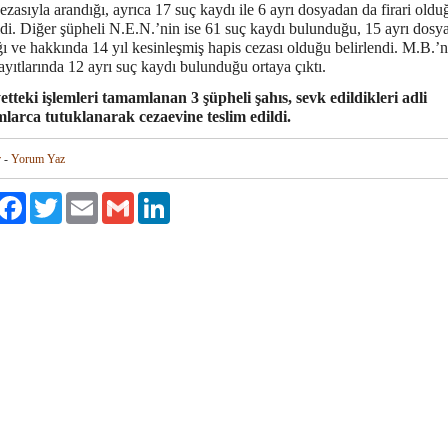
ezasıyla arandığı, ayrıca 17 suç kaydı ile 6 ayrı dosyadan da firari oldu
ldi. Diğer şüpheli N.E.N.’nin ise 61 suç kaydı bulunduğu, 15 ayrı dosy
ı ve hakkında 14 yıl kesinleşmiş hapis cezası olduğu belirlendi.
M.B.’n
ayıtlarında 12 ayrı suç kaydı bulunduğu ortaya çıktı.
tteki işlemleri tamamlanan 3 şüpheli şahıs, sevk edildikleri adli
arca tutuklanarak cezaevine teslim edildi.
r
-
Yorum Yaz
aylaş
Facebook
Twitter
Email
Gmail
LinkedIn