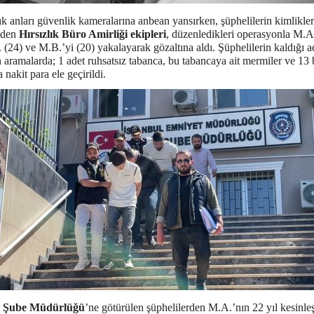
ık anları güvenlik kameralarına anbean yansırken, şüphelilerin kimlikler
 eden
Hırsızlık Büro Amirliği ekipleri
, düzenledikleri operasyonla M.A.
(24) ve M.B.’yi (20) yakalayarak gözaltına aldı. Şüphelilerin kaldığı a
 aramalarda; 1 adet ruhsatsız tabanca, bu tabancaya ait mermiler ve 13 
a nakit para ele geçirildi.
ş Şube Müdürlüğü
’ne götürülen şüphelilerden M.A.’nın 22 yıl kesinle