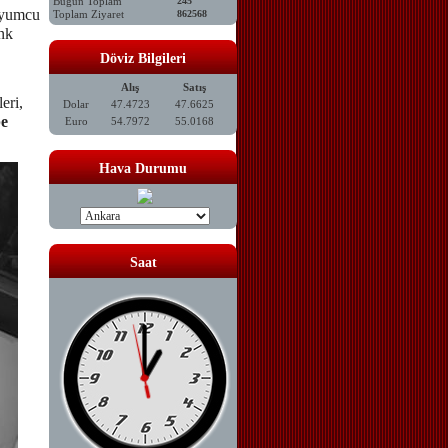
Bugün Toplam
245
kuyumcu
Toplam Ziyaret
862568
enk
Döviz Bilgileri
Alış
Satış
eri,
Dolar
47.4723
47.6625
be
Euro
54.7972
55.0168
Hava Durumu
Saat