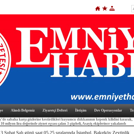
ye
Alındı Belgemiz
Ziyaretçi Defteri
İletişim
Dev Operasyonlar
Tr
’de sabaha karşı gözlerine kestirdikleri kuyumcu dükkanının kepenk kilidini kırarak,
 10 milyon lira değerinde ziynet eşyası çalan 3 şüpheli, Asayiş ekiplerince yakalandı
3 Şubat Salı günü saat 05.25 sıralarında İstanbul, Bakırköy Zeytinlik