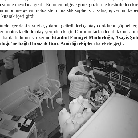
esi’nde meydana geldi. Edinilen bilgiye göre, gözlerine kestirdikleri 
nın önüne gelen motosikletli hırsızlık şüphelisi 3 şahıs, iş yerinin kep
i kırarak içeri girdi.
rede içerideki ziynet eşyalarını getirdikleri çantaya dolduran şüpheliler,
eri motosikletlerle olay yerinden kaçtı. Durumu fark eden dükkan sahipl
 ihbarda bulunması üzerine
İstanbul Emniyet Müdürlüğü, Asayiş Şu
üğü’ne bağlı Hırsızlık Büro Amirliği ekipleri
harekete geçti.