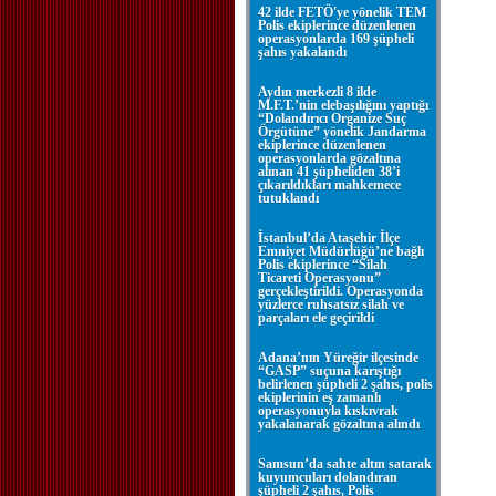
42 ilde FETÖ'ye yönelik TEM
Polis ekiplerince düzenlenen
operasyonlarda 169 şüpheli
şahıs yakalandı
Aydın merkezli 8 ilde
M.F.T.’nin elebaşılığını yaptığı
“Dolandırıcı Organize Suç
Örgütüne” yönelik Jandarma
ekiplerince düzenlenen
operasyonlarda gözaltına
alınan 41 şüpheliden 38’i
çıkarıldıkları mahkemece
tutuklandı
İstanbul’da Ataşehir İlçe
Emniyet Müdürlüğü’ne bağlı
Polis ekiplerince “Silah
Ticareti Operasyonu”
gerçekleştirildi. Operasyonda
yüzlerce ruhsatsız silah ve
parçaları ele geçirildi
Adana’nın Yüreğir ilçesinde
“GASP” suçuna karıştığı
belirlenen şüpheli 2 şahıs, polis
ekiplerinin eş zamanlı
operasyonuyla kıskıvrak
yakalanarak gözaltına alındı
Samsun’da sahte altın satarak
kuyumcuları dolandıran
şüpheli 2 şahıs, Polis