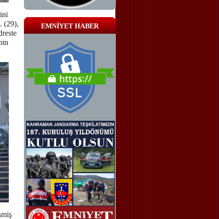
ini
 (29),
EMNİYET HABER
dreste
bin
şmiş