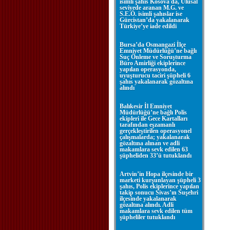
isimli şahıs Kosova'da, Ulusal
seviyede aranan M.G. ve
S.E.Ö. isimli şahıslar ise
Gürcistan’da yakalanarak
Türkiye’ye iade edildi
Bursa’da Osmangazi İlçe
Emniyet Müdürlüğü’ne bağlı
Suç Önleme ve Soruşturma
Büro Amirliği ekiplerince
yapılan operasyonda,
uyuşturucu taciri şüpheli 6
şahıs yakalanarak gözaltına
alındı
Balıkesir İl Emniyet
Müdürlüğü’ne bağlı Polis
ekipleri ile Gece Kartalları
tarafından eşzamanlı
gerçekleştirilen operasyonel
çalışmalarda; yakalanarak
gözaltına alınan ve adli
makamlara sevk edilen 63
şüpheliden 33’ü tutuklandı
Artvin’in Hopa ilçesinde bir
marketi kurşunlayan şüpheli 3
şahıs, Polis ekiplerince yapılan
takip sonucu Sivas’ın Suşehri
ilçesinde yakalanarak
gözaltına alındı. Adli
makamlara sevk edilen tüm
şüpheliler tutuklandı