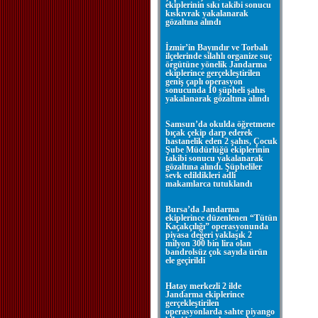
ekiplerinin sıkı takibi sonucu
kıskıvrak yakalanarak
gözaltına alındı
İzmir’in Bayındır ve Torbalı
ilçelerinde silahlı organize suç
örgütüne yönelik Jandarma
ekiplerince gerçekleştirilen
geniş çaplı operasyon
sonucunda 10 şüpheli şahıs
yakalanarak gözaltına alındı
Samsun’da okulda öğretmene
bıçak çekip darp ederek
hastanelik eden 2 şahıs, Çocuk
Şube Müdürlüğü ekiplerinin
takibi sonucu yakalanarak
gözaltına alındı. Şüpheliler
sevk edildikleri adli
makamlarca tutuklandı
Bursa’da Jandarma
ekiplerince düzenlenen “Tütün
Kaçakçılığı” operasyonunda
piyasa değeri yaklaşık 2
milyon 300 bin lira olan
bandrolsüz çok sayıda ürün
ele geçirildi
Hatay merkezli 2 ilde
Jandarma ekiplerince
gerçekleştirilen
operasyonlarda sahte piyango