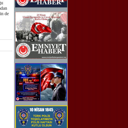
ğu
adan
in de