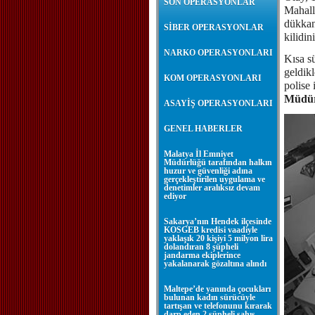
SON OPERASYONLAR
Mahall
dükkanı
SİBER OPERASYONLAR
kilidin
NARKO OPERASYONLARI
Kısa sü
geldikl
KOM OPERASYONLARI
polise
Müdürl
ASAYİŞ OPERASYONLARI
GENEL HABERLER
Malatya İl Emniyet
Müdürlüğü tarafından halkın
huzur ve güvenliği adına
gerçekleştirilen uygulama ve
denetimler aralıksız devam
ediyor
Sakarya’nın Hendek ilçesinde
KOSGEB kredisi vaadiyle
yaklaşık 20 kişiyi 5 milyon lira
dolandıran 8 şüpheli
jandarma ekiplerince
yakalanarak gözaltına alındı
Maltepe’de yanında çocukları
bulunan kadın sürücüyle
tartışan ve telefonunu kırarak
darp eden 2 şüpheli şahıs,