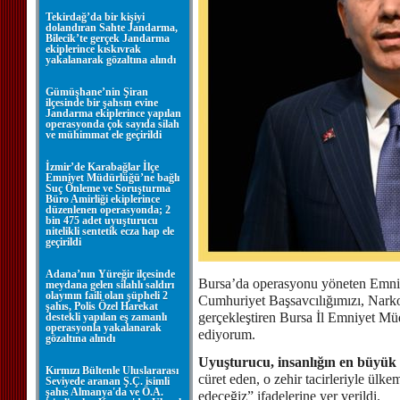
Tekirdağ’da bir kişiyi
dolandıran Sahte Jandarma,
Bilecik’te gerçek Jandarma
ekiplerince kıskıvrak
yakalanarak gözaltına alındı
Gümüşhane’nin Şiran
ilçesinde bir şahsın evine
Jandarma ekiplerince yapılan
operasyonda çok sayıda silah
ve mühimmat ele geçirildi
İzmir’de Karabağlar İlçe
Emniyet Müdürlüğü’ne bağlı
Suç Önleme ve Soruşturma
Büro Amirliği ekiplerince
düzenlenen operasyonda; 2
bin 475 adet uyuşturucu
nitelikli sentetik ecza hap ele
geçirildi
Adana’nın Yüreğir ilçesinde
Bursa’da operasyonu yöneten Emni
meydana gelen silahlı saldırı
olayının faili olan şüpheli 2
Cumhuriyet Başsavcılığımızı, Nark
şahıs, Polis Özel Harekat
gerçekleştiren Bursa İl Emniyet M
destekli yapılan eş zamanlı
operasyonla yakalanarak
ediyorum.
gözaltına alındı
Uyuşturucu, insanlığın en büyük
Kırmızı Bültenle Uluslararası
cüret eden, o zehir tacirleriyle ül
Seviyede aranan Ş.Ç. isimli
şahıs Almanya'da ve Ö.A.
edeceğiz” ifadelerine yer verildi.