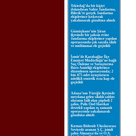
Tekirdağ’da bir kişiyi
dolandıran Sahte Jandarma,
Bilecik’te gerçek Jandarma
ekiplerince kıskıvrak
yakalanarak gözaltına alındı
Gümüşhane’nin Şiran
ilçesinde bir şahsın evine
Jandarma ekiplerince yapılan
operasyonda çok sayıda silah
ve mühimmat ele geçirildi
İzmir’de Karabağlar İlçe
Emniyet Müdürlüğü’ne bağlı
Suç Önleme ve Soruşturma
Büro Amirliği ekiplerince
düzenlenen operasyonda; 2
bin 475 adet uyuşturucu
nitelikli sentetik ecza hap ele
geçirildi
Adana’nın Yüreğir ilçesinde
meydana gelen silahlı saldırı
olayının faili olan şüpheli 2
şahıs, Polis Özel Harekat
destekli yapılan eş zamanlı
operasyonla yakalanarak
gözaltına alındı
Kırmızı Bültenle Uluslararası
Seviyede aranan Ş.Ç. isimli
şahıs Almanya'da ve Ö.A.