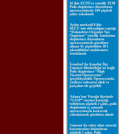
42 ilde FETÖ'ye yönelik TEM
Polis ekiplerince düzenlenen
operasyonlarda 169 şüpheli
şahıs yakalandı
Aydın merkezli 8 ilde
M.F.T.’nin elebaşılığını yaptığı
“Dolandırıcı Organize Suç
Örgütüne” yönelik Jandarma
ekiplerince düzenlenen
operasyonlarda gözaltına
alınan 41 şüpheliden 38’i
çıkarıldıkları mahkemece
tutuklandı
İstanbul’da Ataşehir İlçe
Emniyet Müdürlüğü’ne bağlı
Polis ekiplerince “Silah
Ticareti Operasyonu”
gerçekleştirildi. Operasyonda
yüzlerce ruhsatsız silah ve
parçaları ele geçirildi
Adana’nın Yüreğir ilçesinde
“GASP” suçuna karıştığı
belirlenen şüpheli 2 şahıs, polis
ekiplerinin eş zamanlı
operasyonuyla kıskıvrak
yakalanarak gözaltına alındı
Samsun’da sahte altın satarak
kuyumcuları dolandıran
şüpheli 2 şahıs, Polis