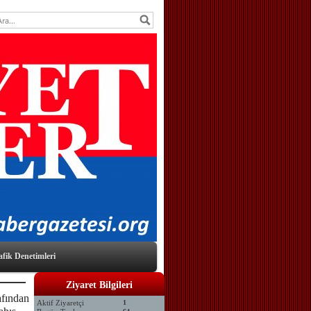
afik Denetimleri
Ziyaret Bilgileri
afından
Aktif Ziyaretçi
1