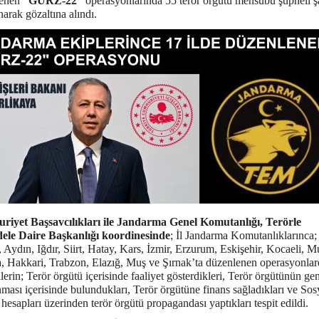
lenen
“GÜRZ-22”
operasyonlarında 55 terör örgütü mensubu şüpheli ş
arak gözaltına alındı.
iyet Başsavcılıkları ile Jandarma Genel Komutanlığı, Terörle
le Daire Başkanlığı koordinesinde
; İl Jandarma Komutanlıklarınca;
Aydın, Iğdır, Siirt, Hatay, Kars, İzmir, Erzurum, Eskişehir, Kocaeli, M
, Hakkari, Trabzon, Elazığ, Muş ve Şırnak’ta düzenlenen operasyonlar
lerin; Terör örgütü içerisinde faaliyet gösterdikleri, Terör örgütünün ge
ması içerisinde bulundukları, Terör örgütüne finans sağladıkları ve Sos
esapları üzerinden terör örgütü propagandası yaptıkları tespit edildi.