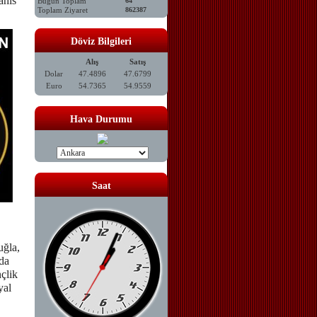
ahıs
Bugün Toplam
64
Toplam Ziyaret
862387
Döviz Bilgileri
Alış
Satış
Dolar
47.4896
47.6799
Euro
54.7365
54.9559
Hava Durumu
Saat
uğla,
da
nçlik
yal