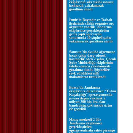
ekiplerinin sıkı takibi sonucu
kıskıvrak yakalanarak
gözaltına alındı
İzmir’in Bayındır ve Torbalı
ilçelerinde silahlı organize suç
örgütüne yönelik Jandarma
ekiplerince gerçekleştirilen
geniş çaplı operasyon
sonucunda 10 şüpheli şahıs
yakalanarak gözaltına alındı
Samsun’da okulda öğretmene
bıçak çekip darp ederek
hastanelik eden 2 şahıs, Çocuk
Şube Müdürlüğü ekiplerinin
takibi sonucu yakalanarak
gözaltına alındı. Şüpheliler
sevk edildikleri adli
makamlarca tutuklandı
Bursa’da Jandarma
ekiplerince düzenlenen “Tütün
Kaçakçılığı” operasyonunda
piyasa değeri yaklaşık 2
milyon 300 bin lira olan
bandrolsüz çok sayıda ürün
ele geçirildi
Hatay merkezli 2 ilde
Jandarma ekiplerince
gerçekleştirilen
operasyonlarda sahte piyango