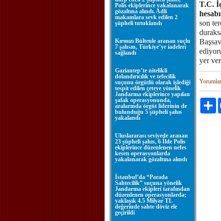
T.C. İ
Polis ekiplerince yakalanarak
gözaltına alındı. Adli
hesab
makamlara sevk edilen 2
son ter
şüpheli tutuklandı
duraks
Kırmızı Bültenle aranan suçlu
Başsav
7 şahsın, Türkiye’ye iadeleri
ediyor
sağlandı
yer ver
Gaziantep’te nitelikli
dolandırıcılık ve tefecilik
Yorumla
suçunu örgütlü olarak işlediği
tespit edilen çeteye yönelik
Jandarma ekiplerince yapılan
şafak operasyonunda,
P
aralarında örgüt liderinin de
bulunduğu 5 şüpheli şahıs
yakalandı
Uluslararası seviyede aranan
23 şüpheli şahıs, 6 İlde Polis
ekiplerince düzenlenen nefes
kesen operasyonlarda
yakalanarak gözaltına alındı
İstanbul’da “Parada
Sahtecilik” suçuna yönelik
Jandarma ekipleri tarafından
düzenlenen operasyonlarda;
yaklaşık 4.5 Milyar TL
değerinde sahte döviz ele
geçirildi