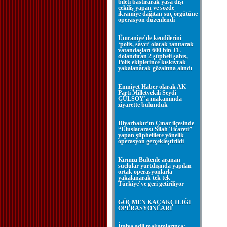
bileti bastırarak yasa dışı
çekiliş yapan ve sözde
ikramiye dağıtan suç örgütüne
operasyon düzenlendi
Ümraniye’de kendilerini
‘polis, savcı’ olarak tanıtarak
vatandaşları 600 bin TL
dolandıran 2 şüpheli şahıs,
Polis ekiplerince kıskıvrak
yakalanarak gözaltına alındı
Emniyet Haber olarak AK
Parti Milletvekili Seydi
GÜLSOY’a makamında
ziyarette bulunduk
Diyarbakır’ın Çınar ilçesinde
“Uluslararası Silah Ticareti”
yapan şüphelilere yönelik
operasyon gerçekleştirildi
Kırmızı Bültenle aranan
suçlular yurtdışında yapılan
ortak operasyonlarla
yakalanarak tek tek
Türkiye’ye geri getiriliyor
GÖÇMEN KAÇAKÇILIĞI
OPERASYONLARI
İtalya adli makamlarınca;